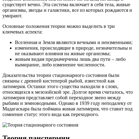
существует вечно. Эта система включает в себя тела, живые
организмы, звезды и галактики, все из которых рождаются и
умирают.
Основные положения теории можно выделить в три
ключевых аспекта:
Вселенная и Земля являются вечными и неизменными;
изменения, происходящие в природе, незначительны и
не оказывают влияния на живые организмы;
живым видам предначерчены лишь два пути – либо
вымирание, либо изменение численности.
Доказательства теории стационарного состояния были
связаны с древней кистеперой рыбой, известной как
латимерия. Останки этого существа находили в слоях,
относящихся к мезозойской эре. Долгое время считалось, что
латимерия представляет собой переходное звено между
рыбами и земноводными. Однако в 1939 году неподалеку от
Мадагаскара была поймана живая латимерия, что ставит под
сомнение статус этого вида как переходного.
Теория панспермии