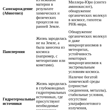
Миллера-Юри (синтез
материи в
аминокислот),
Самозарождение
результате
обнаружение
(Абиогенез)
химических и
органических молекул
физических
в космосе, гипотеза
процессов на
РНК-мира.
ранней Земле.
Обнаружение
органических молекул
Жизнь зародилась
и даже
не на Земле, а
микроорганизмов в
была занесена из
метеоритах,
Панспермия
космоса
устойчивость
(например, с
некоторых
метеоритами или
микроорганизмов к
кометами).
экстремальным
условиям космоса.
Наличие богатой
химической среды
Жизнь зародилась
(сернистые
в глубоководных
соединения, металлы),
гидротермальных
стабильные условия,
источниках, где
Гидротермальные
отсутствие
присутствуют
источники
ультрафиолетового
необходимые
излучения,