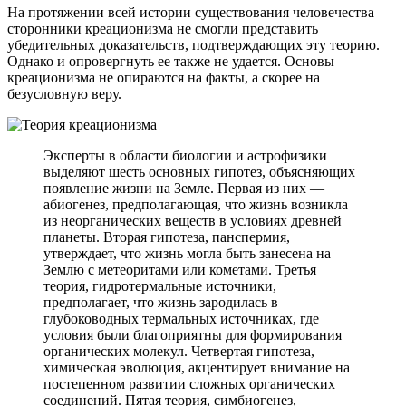
На протяжении всей истории существования человечества
сторонники креационизма не смогли представить
убедительных доказательств, подтверждающих эту теорию.
Однако и опровергнуть ее также не удается. Основы
креационизма не опираются на факты, а скорее на
безусловную веру.
Эксперты в области биологии и астрофизики
выделяют шесть основных гипотез, объясняющих
появление жизни на Земле. Первая из них —
абиогенез, предполагающая, что жизнь возникла
из неорганических веществ в условиях древней
планеты. Вторая гипотеза, панспермия,
утверждает, что жизнь могла быть занесена на
Землю с метеоритами или кометами. Третья
теория, гидротермальные источники,
предполагает, что жизнь зародилась в
глубоководных термальных источниках, где
условия были благоприятны для формирования
органических молекул. Четвертая гипотеза,
химическая эволюция, акцентирует внимание на
постепенном развитии сложных органических
соединений. Пятая теория, симбиогенез,