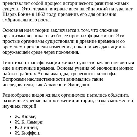
представляет собой процесс исторического развития живых
существ. Этот термин впервые ввел швейцарский натуралист
Шарль Бонне в 1862 году, применив его для описания
эмбрионального роста.
Основная идея теории заключается в том, что сложные
организмы возникают из более простых форм жизни. Эти
простые организмы существовали в древние времена и со
временем претерпели изменения, накапливая адаптации к
окружающей среде через поколения.
Гипотезы о трансформации живых существ начали появляться
еще в античные времена. Основы учения об эволюции можно
найти в работах Анаксимандра, греческого философа.
Вопросами наследственности занимались такие
исследователи, как Алкмеон и Эмпедокл.
Разнообразие видов живых организмов пытались объяснить
различные ученые на протяжении истории, создав множество
научных теорий:
Ж. Кювье;
Ж. Б. Ламарк;
К. Линней;
Ж. Бюффон.