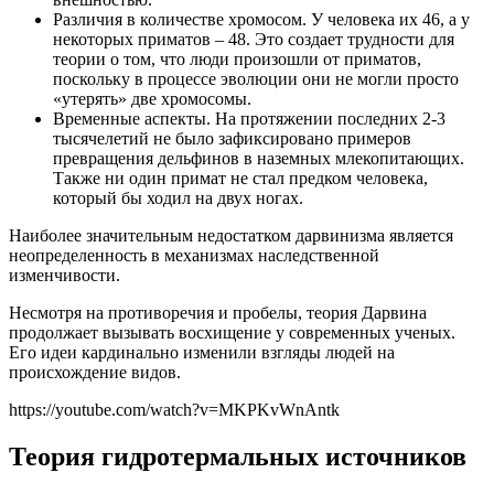
Различия в количестве хромосом. У человека их 46, а у
некоторых приматов – 48. Это создает трудности для
теории о том, что люди произошли от приматов,
поскольку в процессе эволюции они не могли просто
«утерять» две хромосомы.
Временные аспекты. На протяжении последних 2-3
тысячелетий не было зафиксировано примеров
превращения дельфинов в наземных млекопитающих.
Также ни один примат не стал предком человека,
который бы ходил на двух ногах.
Наиболее значительным недостатком дарвинизма является
неопределенность в механизмах наследственной
изменчивости.
Несмотря на противоречия и пробелы, теория Дарвина
продолжает вызывать восхищение у современных ученых.
Его идеи кардинально изменили взгляды людей на
происхождение видов.
https://youtube.com/watch?v=MKPKvWnAntk
Теория гидротермальных источников