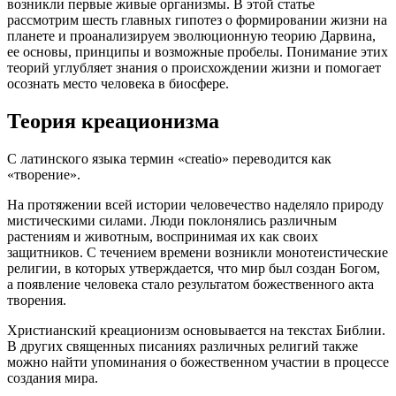
возникли первые живые организмы. В этой статье
рассмотрим шесть главных гипотез о формировании жизни на
планете и проанализируем эволюционную теорию Дарвина,
ее основы, принципы и возможные пробелы. Понимание этих
теорий углубляет знания о происхождении жизни и помогает
осознать место человека в биосфере.
Теория креационизма
С латинского языка термин «creatio» переводится как
«творение».
На протяжении всей истории человечество наделяло природу
мистическими силами. Люди поклонялись различным
растениям и животным, воспринимая их как своих
защитников. С течением времени возникли монотеистические
религии, в которых утверждается, что мир был создан Богом,
а появление человека стало результатом божественного акта
творения.
Христианский креационизм основывается на текстах Библии.
В других священных писаниях различных религий также
можно найти упоминания о божественном участии в процессе
создания мира.