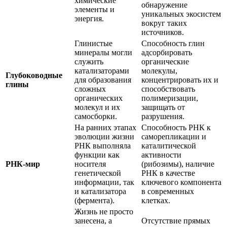
химические
обнаружение
элементы и
уникальных экосистем
энергия.
вокруг таких
источников.
Глинистые
Способность глин
минералы могли
адсорбировать
служить
органические
катализаторами
молекулы,
Глубоководные
для образования
концентрировать их и
глины
сложных
способствовать
органических
полимеризации,
молекул и их
защищать от
самосборки.
разрушения.
На ранних этапах
Способность РНК к
эволюции жизни
саморепликации и
РНК выполняла
каталитической
функции как
активности
РНК-мир
носителя
(рибозимы), наличие
генетической
РНК в качестве
информации, так
ключевого компонента
и катализатора
в современных
(фермента).
клетках.
Жизнь не просто
занесена, а
Отсутствие прямых