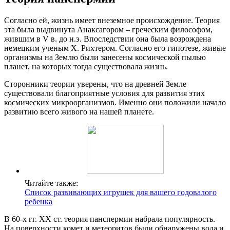
Согласно ей, жизнь имеет внеземное происхождение. Теория
эта была выдвинута Анаксагором – греческим философом,
жившим в V в. до н.э. Впоследствии она была возрождена
немецким ученым Х. Рихтером. Согласно его гипотезе, живые
организмы на Землю были занесены космической пылью
планет, на которых тогда существовала жизнь.
Сторонники теории уверены, что на древней Земле
существовали благоприятные условия для развития этих
космических микроорганизмов. Именно они положили начало
развитию всего живого на нашей планете.
Читайте также:
Список развивающих игрушек для вашего годовалого
ребенка
В 60-х гг. XX ст. теория панспермии набрала популярность.
На поверхности комет и метеоритов были обнаружены вода и