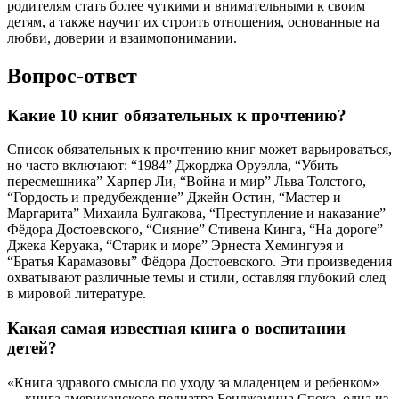
родителям стать более чуткими и внимательными к своим
детям, а также научит их строить отношения, основанные на
любви, доверии и взаимопонимании.
Вопрос-ответ
Какие 10 книг обязательных к прочтению?
Список обязательных к прочтению книг может варьироваться,
но часто включают: “1984” Джорджа Оруэлла, “Убить
пересмешника” Харпер Ли, “Война и мир” Льва Толстого,
“Гордость и предубеждение” Джейн Остин, “Мастер и
Маргарита” Михаила Булгакова, “Преступление и наказание”
Фёдора Достоевского, “Сияние” Стивена Кинга, “На дороге”
Джека Керуака, “Старик и море” Эрнеста Хемингуэя и
“Братья Карамазовы” Фёдора Достоевского. Эти произведения
охватывают различные темы и стили, оставляя глубокий след
в мировой литературе.
Какая самая известная книга о воспитании
детей?
«Книга здравого смысла по уходу за младенцем и ребенком»
— книга американского педиатра Бенджамина Спока, одна из