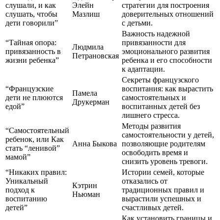
слушали, и как
Элейн
стратегии для построения
слушать, чтобы
Мазлиш
доверительных отношений
дети говорили”
с детьми.
Важность надежной
“Тайная опора:
привязанности для
Людмила
привязанность в
эмоционального развития
Петрановская
жизни ребенка”
ребенка и его способности
к адаптации.
Секреты французского
“Французские
воспитания: как вырастить
Памела
дети не плюются
самостоятельных и
Друкерман
едой”
воспитанных детей без
лишнего стресса.
Методы развития
“Самостоятельный
самостоятельности у детей,
ребенок, или Как
Анна Быкова
позволяющие родителям
стать “ленивой”
освободить время и
мамой”
снизить уровень тревоги.
“Никаких правил:
Истории семей, которые
Уникальный
отказались от
Кэтрин
подход к
традиционных правил и
Ньюман
воспитанию
вырастили успешных и
детей”
счастливых детей.
Как установить границы и