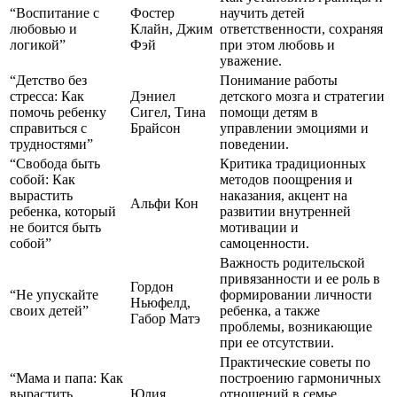
“Воспитание с
Фостер
научить детей
любовью и
Клайн, Джим
ответственности, сохраняя
логикой”
Фэй
при этом любовь и
уважение.
“Детство без
Понимание работы
стресса: Как
Дэниел
детского мозга и стратегии
помочь ребенку
Сигел, Тина
помощи детям в
справиться с
Брайсон
управлении эмоциями и
трудностями”
поведении.
“Свобода быть
Критика традиционных
собой: Как
методов поощрения и
вырастить
наказания, акцент на
Альфи Кон
ребенка, который
развитии внутренней
не боится быть
мотивации и
собой”
самоценности.
Важность родительской
привязанности и ее роль в
Гордон
“Не упускайте
формировании личности
Ньюфелд,
своих детей”
ребенка, а также
Габор Матэ
проблемы, возникающие
при ее отсутствии.
Практические советы по
“Мама и папа: Как
построению гармоничных
вырастить
Юлия
отношений в семье,