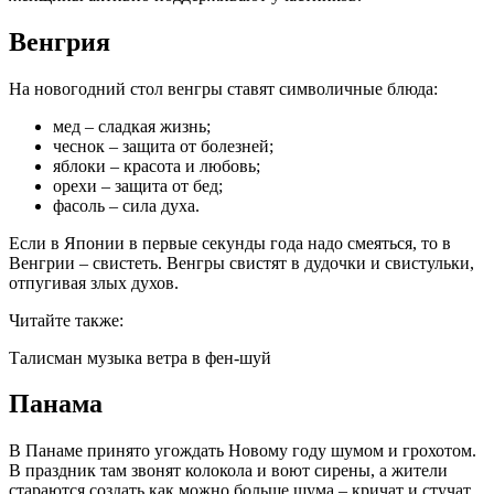
Венгрия
На новогодний стол венгры ставят символичные блюда:
мед – сладкая жизнь;
чеснок – защита от болезней;
яблоки – красота и любовь;
орехи – защита от бед;
фасоль – сила духа.
Если в Японии в первые секунды года надо смеяться, то в
Венгрии – свистеть. Венгры свистят в дудочки и свистульки,
отпугивая злых духов.
Читайте также:
Талисман музыка ветра в фен-шуй
Панама
В Панаме принято угождать Новому году шумом и грохотом.
В праздник там звонят колокола и воют сирены, а жители
стараются создать как можно больше шума – кричат и стучат.