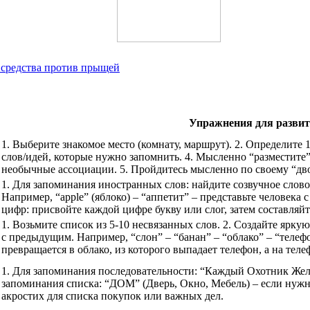
 средства против прыщей
Упражнения для развит
1. Выберите знакомое место (комнату, маршрут). 2. Определите 1
слов/идей, которые нужно запомнить. 4. Мысленно “разместите”
необычные ассоциации. 5. Пройдитесь мысленно по своему “д
1. Для запоминания иностранных слов: найдите созвучное слово
Например, “apple” (яблоко) – “аппетит” – представьте человека
цифр: присвойте каждой цифре букву или слог, затем составляйт
1. Возьмите список из 5-10 несвязанных слов. 2. Создайте ярк
с предыдущим. Например, “слон” – “банан” – “облако” – “телефо
превращается в облако, из которого выпадает телефон, а на теле
1. Для запоминания последовательности: “Каждый Охотник Желае
запоминания списка: “ДОМ” (Дверь, Окно, Мебель) – если нужн
акростих для списка покупок или важных дел.