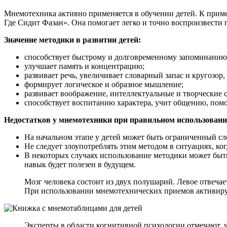
Мнемотехника активно применяется в обучении детей. К приме
Где Сидит Фазан». Она помогает легко и точно воспроизвести 
Значение методики в развитии детей:
способствует быстрому и долговременному запоминани
улучшает память и концентрацию;
развивает речь, увеличивает словарный запас и кругозор
формирует логическое и образное мышление;
развивает воображение, интеллектуальные и творческие 
способствует воспитанию характера, учит общению, помог
Недостатков у мнемотехники при правильном использовани
На начальном этапе у детей может быть ограниченный сл
Не следует злоупотреблять этим методом в ситуациях, ко
В некоторых случаях использование методики может быть
навык будет полезен в будущем.
Мозг человека состоит из двух полушарий. Левое отвечае
При использовании мнемотехнических приемов активиру
Эксперты в области когнитивной психологии отмечают, 