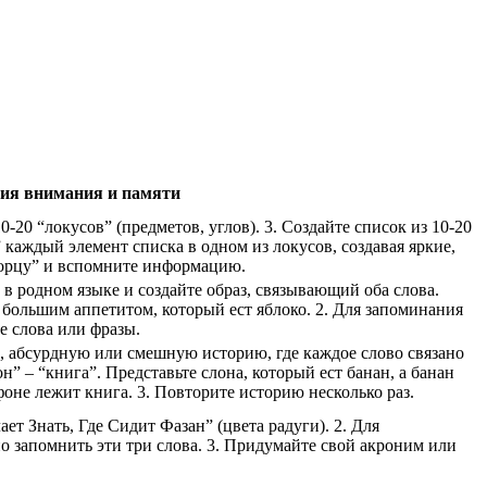
ия внимания и памяти
0-20 “локусов” (предметов, углов). 3. Создайте список из 10-20
 каждый элемент списка в одном из локусов, создавая яркие,
ворцу” и вспомните информацию.
 в родном языке и создайте образ, связывающий оба слова.
 с большим аппетитом, который ест яблоко. 2. Для запоминания
е слова или фразы.
ую, абсурдную или смешную историю, где каждое слово связано
н” – “книга”. Представьте слона, который ест банан, а банан
фоне лежит книга. 3. Повторите историю несколько раз.
т Знать, Где Сидит Фазан” (цвета радуги). 2. Для
о запомнить эти три слова. 3. Придумайте свой акроним или