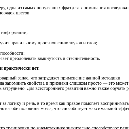
ру, одна из самых популярных фраз для запоминания последова
порядок цветов.
ю информации;
, учит правильному произношению звуков и слов;
способности;
ает преодолевать замкнутость и стеснительность.
и практически нет.
оварный запас, что затрудняет применение данной методики.
гда запомнить свойства и признаки слишком просто — это может 
 затруднено. Для всестороннего развития важно также обучать 
т за логику и речь, в то время как правое помогает воспринима
ются обе половины мозга, что способствует максимальной эффе
что тренировки по мнемотехнике значительно способствуют раз