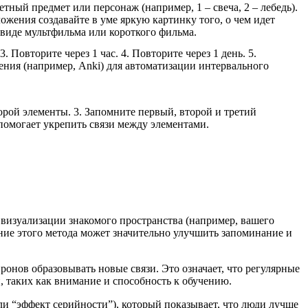
тный предмет или персонаж (например, 1 – свеча, 2 – лебедь).
ложения создавайте в уме яркую картинку того, о чем идет
 виде мультфильма или короткого фильма.
 Повторите через 1 час. 4. Повторите через 1 день. 5.
ения (например, Anki) для автоматизации интервального
орой элементы. 3. Запомните первый, второй и третий
 помогает укрепить связи между элементами.
визуализации знакомого пространства (например, вашего
ние этого метода может значительно улучшить запоминание и
онов образовывать новые связи. Это означает, что регулярные
 таких как внимание и способность к обучению.
ли “эффект серийности”), который показывает, что люди лучше