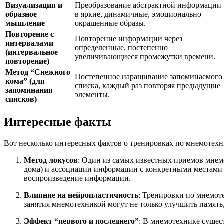
Визуализация и
Преобразование абстрактной информации
образное
в яркие, динамичные, эмоционально
мышление
окрашенные образы.
Повторение с
Повторение информации через
интервалами
определенные, постепенно
(интервальное
увеличивающиеся промежутки времени.
повторение)
Метод “Снежного
Постепенное наращивание запоминаемого
кома” (для
списка, каждый раз повторяя предыдущие
запоминания
элементы.
списков)
Интересные факты
Вот несколько интересных фактов о тренировках по мнемотехн
Метод локусов
: Один из самых известных приемов мнем
дома) и ассоциации информации с конкретными местами в
воспроизведение информации.
Влияние на нейропластичность
: Тренировки по мнемот
занятия мнемотехникой могут не только улучшить памят
Эффект “первого и последнего”
: В мнемотехнике сущес