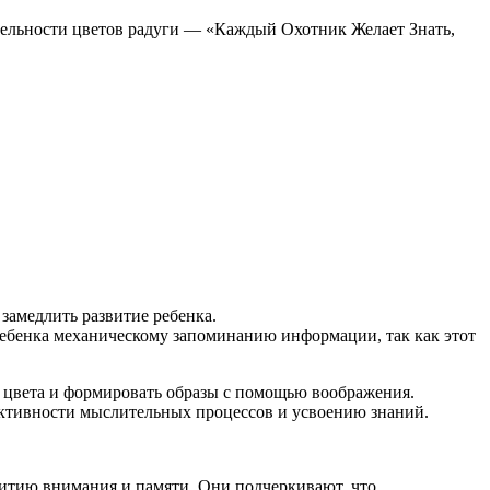
тельности цветов радуги — «Каждый Охотник Желает Знать,
замедлить развитие ребенка.
ребенка механическому запоминанию информации, так как этот
ть цвета и формировать образы с помощью воображения.
ктивности мыслительных процессов и усвоению знаний.
витию внимания и памяти. Они подчеркивают, что