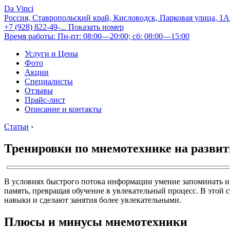
Da Vinci
Россия, Ставропольский край, Кисловодск, Парковая улица, 1
+7 (928) 822-49-...
Показать номер
Время работы: Пн-пт: 08:00—20:00; сб: 08:00—15:00
Услуги и Цены
Фото
Акции
Специалисты
Отзывы
Прайс-лист
Описание и контакты
Статьи
›
Тренировки по мнемотехнике на разви
В условиях быстрого потока информации умение запоминать и
память, превращая обучение в увлекательный процесс. В этой 
навыки и сделают занятия более увлекательными.
Плюсы и минусы мнемотехники