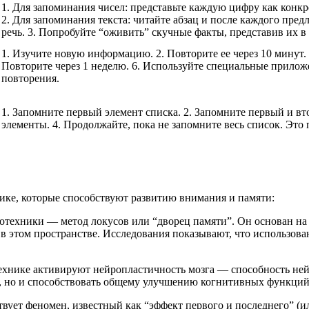
1. Для запоминания чисел: представьте каждую цифру как конкре
2. Для запоминания текста: читайте абзац и после каждого пред
речь. 3. Попробуйте “оживить” скучные факты, представив их в
1. Изучите новую информацию. 2. Повторите ее через 10 минут. 3.
Повторите через 1 неделю. 6. Используйте специальные прилож
повторения.
1. Запомните первый элемент списка. 2. Запомните первый и вт
элементы. 4. Продолжайте, пока не запомните весь список. Это
ике, которые способствуют развитию внимания и памяти:
отехники — метод локусов или “дворец памяти”. Он основан на 
 этом пространстве. Исследования показывают, что использова
ехнике активируют нейропластичность мозга — способность нейр
ь, но и способствовать общему улучшению когнитивных функций,
твует феномен, известный как “эффект первого и последнего” (и