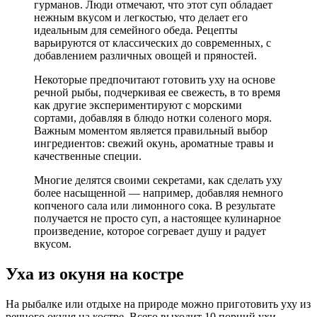
гурманов. Люди отмечают, что этот суп обладает
нежным вкусом и легкостью, что делает его
идеальным для семейного обеда. Рецепты
варьируются от классических до современных, с
добавлением различных овощей и пряностей.
Некоторые предпочитают готовить уху на основе
речной рыбы, подчеркивая ее свежесть, в то время
как другие экспериментируют с морскими
сортами, добавляя в блюдо нотки соленого моря.
Важным моментом является правильный выбор
ингредиентов: свежий окунь, ароматные травы и
качественные специи.
Многие делятся своими секретами, как сделать уху
более насыщенной — например, добавляя немного
копченого сала или лимонного сока. В результате
получается не просто суп, а настоящее кулинарное
произведение, которое согревает душу и радует
вкусом.
Уха из окуня на костре
На рыбалке или отдыхе на природе можно приготовить уху из
речного окуня на костре. Всего выходит 10 порций ухи,