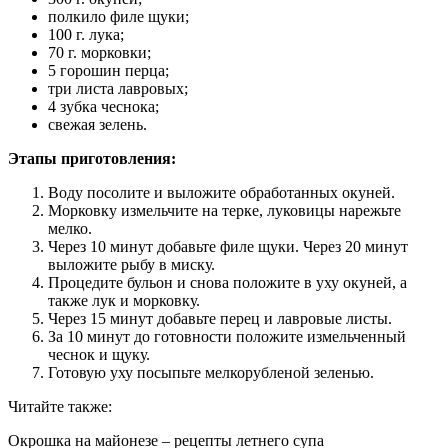
полкило филе щуки;
100 г. лука;
70 г. морковки;
5 горошин перца;
три листа лавровых;
4 зубка чеснока;
свежая зелень.
Этапы приготовления:
Воду посолите и выложите обработанных окуней.
Морковку измельчите на терке, луковицы нарежьте
мелко.
Через 10 минут добавьте филе щуки. Через 20 минут
выложите рыбу в миску.
Процедите бульон и снова положите в уху окуней, а
также лук и морковку.
Через 15 минут добавьте перец и лавровые листы.
За 10 минут до готовности положите измельченный
чеснок и щуку.
Готовую уху посыпьте мелкорубленой зеленью.
Читайте также:
Окрошка на майонезе – рецепты летнего супа