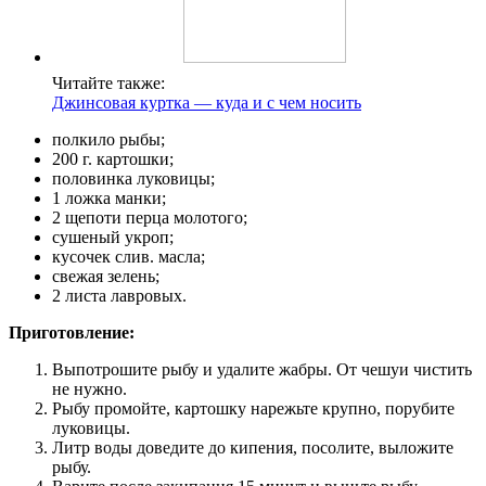
Читайте также:
Джинсовая куртка — куда и с чем носить
полкило рыбы;
200 г. картошки;
половинка луковицы;
1 ложка манки;
2 щепоти перца молотого;
сушеный укроп;
кусочек слив. масла;
свежая зелень;
2 листа лавровых.
Приготовление:
Выпотрошите рыбу и удалите жабры. От чешуи чистить
не нужно.
Рыбу промойте, картошку нарежьте крупно, порубите
луковицы.
Литр воды доведите до кипения, посолите, выложите
рыбу.