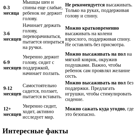
Мышцы шеи и
Не рекомендуется
высаживать.
0-3
спины еще слабые,
Только на руках, поддерживая
месяца
ребенок не держит
голову и спину.
голову.
Начинает держать
Можно кратковременно
голову,
3-6
высаживать на колени
переворачиваться,
месяцев
взрослого, поддерживая спину.
пытается опираться
Не оставлять без присмотра.
на ручки.
Можно высаживать на пол
на
Уверенно держит
мягкий коврик, окружив
6-9
голову, сидит с
подушками. Важно, чтобы
месяцев
поддержкой,
ребенок сам проявлял желание
начинает ползать.
сесть.
Можно высаживать на пол
без
Самостоятельно
9-12
поддержки. Предлагать
садится, ползает,
месяцев
игрушки, чтобы стимулировать
пытается вставать.
сидение.
Уверенно сидит,
12+
Можно сажать куда угодно
, где
ходит, активно
месяцев
это безопасно.
исследует мир.
Интересные факты