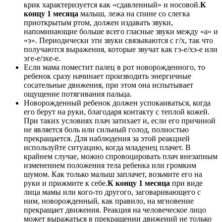
крик характеризуется как «сдавленный» и носовой.
К
концу 1 месяца
малыш, лежа на спине со слегка
приоткрытым ртом, должен издавать звуки,
напоминающие больше всего гласные звуки между «а» и
«э». Периодически эти звуки связываются с г/х, так что
получаются выражения, которые звучат как гэ-е/хэ-е или
эге-е/эхе-е.
Если мама поместит палец в рот новорожденного, то
ребенок сразу начинает производить энергичные
сосательные движения, при этом она испытывает
ощущение потягивания пальца.
Новорожденный ребенок должен успокаиваться, когда
его берут на руки, благодаря контакту с теплой кожей.
При таких условиях плач затихает и, если его причиной
не является боль или сильный голод, полностью
прекращается. Для наблюдения за этой реакцией
используйте ситуацию, когда младенец плачет. В
крайнем случае, можно спровоцировать плач внезапным
изменением положения тела ребенка или громким
шумом. Как только малыш заплачет, возьмите его на
руки и прижмите к себе.
К концу 1 месяца
при виде
лица мамы или кого-то другого, заговаривающего с
ним, новорожденный, как правило, на мгновение
прекращает движения. Реакция на человеческое лицо
может выражаться в прекращении движений не только