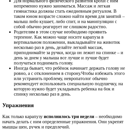
Для нормального физического развития крохи с ним
непременно нужно заниматься. Массаж и легкая
гимнастика должны стать ежедневным ритуалом. В
таком юном возрасте сложно найти время для занятий –
малыш либо кушает, либо спит, и на манипуляции с
собой обычно реагирует не слишком радостно.
Родителям в этом случае необходимо проявить
терпение. Как можно чаще носите карапуза в
вертикальном положении, выкладывайте на животик
несколько раз в день, делайте легкий массаж,
приподнимайте за ручки, когда он лежит на спинке – и
день за днем у малыша все лучше и лучше будет
получаться поднимать голову.
Иногда бывает, что ребёнок начинает держать голову не
ровно, а с отклонением в сторону.Чтобы избежать этого
или устранить проблему, невропатолог обычно
рекомендует использовать специальную подушечку, на
которую нужно будет укладывать ребенка на бок и
спинку несколько раз в день.
Упражнения
Как только карапузу
исполнилось три недели
– необходимо
начать делать с ним определенные упражнения. Они укрепят
мышцы шеи, ручек и предплечий.