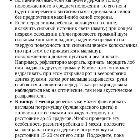
Болтание ногами: если вы будете держать голову
новорожденного в среднем положении, то его ноги
будут попеременно вытягиваться с одинаковой силой
без предпочтения какой-либо одной стороны.
Если перед лицом ребенка, лежащего на спине,
включить сильный источник света (лампу) при общем
неярком освещении и/или произвести громкий шум
сильным хлопком в ладони, падением предмета на
твердую поверхность или сильным звоном колокольчика
(но при этом не прикасаться к малышу),
новорожденный должен пугаться и реагировать.
Например, рефлекторно моргать, кричать, морщить лоб
или выдавать другую гримасу. Кроме того, он может
вздрагивать, при этом открывая рот и веерообразно
двигая руками, затем рот малыша закрывается, руки
сгибаются и сводятся вперед. Такая реакция должна
наблюдаться как на оптические, так и на акустические
раздражители.
К концу 1 месяца
ребенок уже может фиксировать
взглядом погремушку (лучше красного цвета) и
«провожать» ее глазами в каждую сторону на
расстояние до 45 градусов. Чтобы проверить эту
особенность развития ребенка в 1 месяц, положите
младенца на спину и держите погремушку на
расстоянии 15-20 см от его лица. Подождите, пока