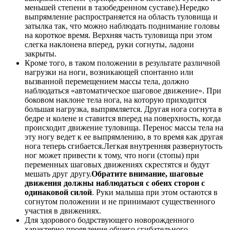
меньшей степени в тазобедренном суставе).Нередко
выпрямление распространяется на область туловища и
затылка так, что можно наблюдать поднимание головы
на короткое время. Верхняя часть туловища при этом
слегка наклонена вперед, руки согнуты, ладони
закрыты.
Кроме того, в таком положении в результате различной
нагрузки на ноги, возникающей спонтанно или
вызванной перемещением массы тела, должно
наблюдаться «автоматическое шаговое движение». При
боковом наклоне тела нога, на которую приходится
большая нагрузка, выпрямляется. Другая нога согнута в
бедре и колене и ставится вперед на поверхность, когда
происходит движение туловища. Перенос массы тела на
эту ногу ведет к ее выпрямлению, в то время как другая
нога теперь сгибается.Легкая внутренняя развернутость
ног может привести к тому, что ноги (стопы) при
переменных шаговых движениях скрестятся и будут
мешать друг другу.
Обратите внимание, шаговые
движения должны наблюдаться с обеих сторон с
одинаковой силой
. Руки малыша при этом остаются в
согнутом положении и не принимают существенного
участия в движениях.
Для здорового бодрствующего новорожденного
характерно проявление общего сгибательного