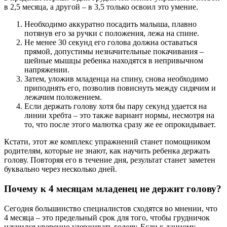
в 2,5 месяца, а другой – в 3,5 только освоил это умение.
Необходимо аккуратно посадить малыша, плавно
потянув его за ручки с положения, лежа на спине.
Не менее 30 секунд его голова должна оставаться
прямой, допустимы незначительные покачивания –
шейные мышцы ребенка находятся в непривычном
напряжении.
Затем, уложив младенца на спину, снова необходимо
приподнять его, позволив повиснуть между сидячим и
лежачим положением.
Если держать голову хотя бы пару секунд удается на
линии хребта – это также вариант нормы, несмотря на
то, что после этого малютка сразу же ее опрокидывает.
Кстати, этот же комплекс упражнений станет помощником
родителям, которые не знают, как научить ребенка держать
голову. Повторяя его в течение дня, результат станет заметен
буквально через несколько дней.
Почему к 4 месяцам младенец не держит голову?
Сегодня большинство специалистов сходятся во мнении, что
4 месяца – это предельный срок для того, чтобы грудничок
научился уверенно удерживать голову. Если к данному