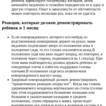
ребенок зафиксирует погремушку взглядом, затем
начинайте медленно и спокойно передвигать ее в одну и
другую сторону. Опыт в зависимости от обстоятельств
можно повторить несколько раз, пока он не удастся.
Реакции, которые должен демонстрировать
ребенок в 1 месяц
Если новорожденного, которого кто-нибудь из
родственников-помощников держит на руках, мама
медленно подтягивает вверх из положения лежа в
положение сидя, то его голова отклоняется назад.В
положении сидя она вяло падает вперед, но повторно, в
основном через сторону, поднимается на 1 секунду. При
этом мама (наблюдатель) должна держать ребенка за
отведенные плечи и избегать поддержки головы
плечами.В положении сидя весь позвоночник
новорожденного выгнут назад.
Здоровый новорожденный должен демонстрировать
“примитивную реакцию опоры ног”. Когда мы ставим
удерживаемого младенца вертикально на стопы (голова
при этом поддерживается большими пальцами или
большим и указательным пальцами в среднем
положении, спина обращена к маме), происходит
выпрямление ног (прежде всего в коленном суставе и в