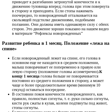
приводит к разгибанию затронутой конечности и к
движению туловища вперед; голова при этом повернута
в сторону и приподнята. Если стопы нажимать
поочередно, то новорожденный отталкивается на
скользящей подстилке движениями, подобными
ползанию. Они должны иметь одинаковую силу с обеих
сторон. Это движение хорошо показано на нашем видео
в материале “Рефлексы новорожденных”
Развитие ребенка в 1 месяц. Положение «лежа на
спине»
Если новорожденный лежит на спине, его голова в
основном еще не находится в среднем положении,
малыш поворачивает ее попеременно в правую или
левую сторону (положение головы ассиметрично).
К
концу 1 месяца
голова больше не поворачивается
постоянно из среднего положения в сторону, а может
чаще и более продолжительное время (минимум 10
секунд) оставаться посередине.
В состоянии покоя конечности новорожденного, как
правило, полностью согнуты, т. е. руки сильно согнуты,
кисти рук сжаты в кулак, колени подтянуты под живот,
стопы согнуты.