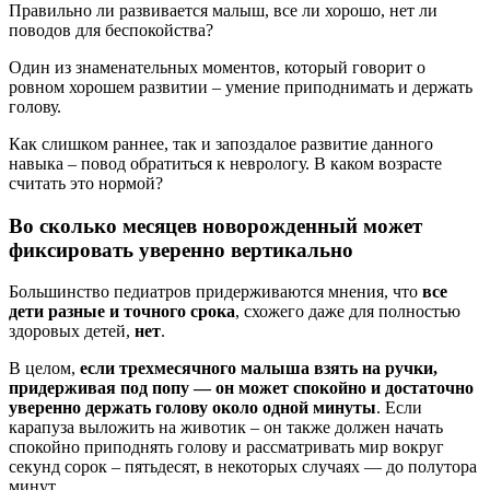
Правильно ли развивается малыш, все ли хорошо, нет ли
поводов для беспокойства?
Один из знаменательных моментов, который говорит о
ровном хорошем развитии – умение приподнимать и держать
голову.
Как слишком раннее, так и запоздалое развитие данного
навыка – повод обратиться к неврологу. В каком возрасте
считать это нормой?
Во сколько месяцев новорожденный может
фиксировать уверенно вертикально
Большинство педиатров придерживаются мнения, что
все
дети разные и точного срока
, схожего даже для полностью
здоровых детей,
нет
.
В целом,
если трехмесячного малыша взять на ручки,
придерживая под попу — он может спокойно и достаточно
уверенно держать голову около одной минуты
. Если
карапуза выложить на животик – он также должен начать
спокойно приподнять голову и рассматривать мир вокруг
секунд сорок – пятьдесят, в некоторых случаях — до полутора
минут.