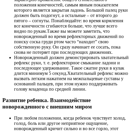
положения конечностей, самым явным показателем
которого является закрытая ладонь. Большой палец руки
должен быть подогнут, а остальные – от второго до
пятого – согнуты. Понаблюдайте: во время кормления
все конечности сгибаются больше, что лучше всего
видно по рукам.Также вы можете заметить, что
новорожденный во время рефлекторных движений по
поиску соска груди ртом часто “находит” свою
собственную руку. Он сразу начинает ее сосать, пока
снова не потеряет при последующих движениях.
Новорожденный должен демонстрировать хватательный
рефлекс руки, т. е. рефлекторное смыкание ладони и
последующее удерживание. Такое сжатие руки в кулак
длится минимум 5 секунд.Хватательный рефлекс можно
вызвать легким нажатием на межпальцевые суставы у
оснований пальцев, при этом нужно поддерживать
голову младенца по средней линии.
Развитие ребенка. Взаимодействие
новорожденного с внешним миром
При любом положении, когда ребенок чувствует холод,
голод, боль или другое неприятное ощущение,
новорожденный кричит сильно и во все горло, этот