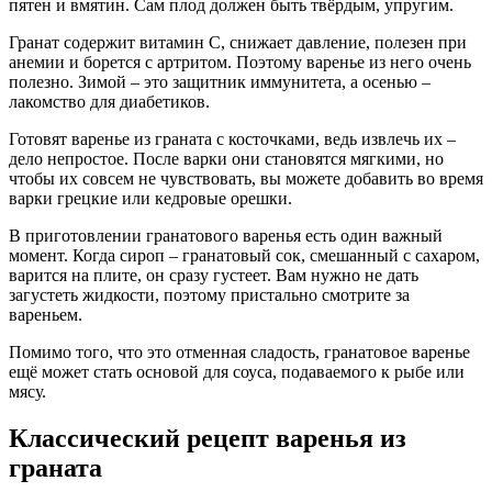
пятен и вмятин. Сам плод должен быть твёрдым, упругим.
Гранат содержит витамин С, снижает давление, полезен при
анемии и борется с артритом. Поэтому варенье из него очень
полезно. Зимой – это защитник иммунитета, а осенью –
лакомство для диабетиков.
Готовят варенье из граната с косточками, ведь извлечь их –
дело непростое. После варки они становятся мягкими, но
чтобы их совсем не чувствовать, вы можете добавить во время
варки грецкие или кедровые орешки.
В приготовлении гранатового варенья есть один важный
момент. Когда сироп – гранатовый сок, смешанный с сахаром,
варится на плите, он сразу густеет. Вам нужно не дать
загустеть жидкости, поэтому пристально смотрите за
вареньем.
Помимо того, что это отменная сладость, гранатовое варенье
ещё может стать основой для соуса, подаваемого к рыбе или
мясу.
Классический рецепт варенья из
граната