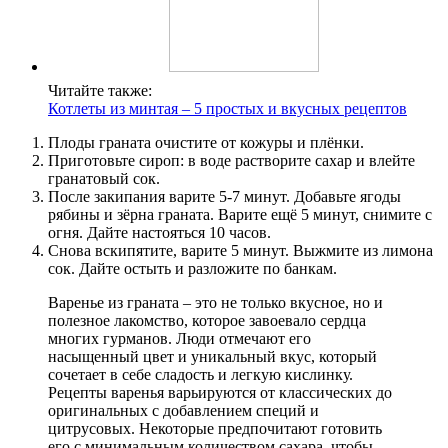
Читайте также:
Котлеты из минтая – 5 простых и вкусных рецептов
Плоды граната очистите от кожуры и плёнки.
Приготовьте сироп: в воде растворите сахар и влейте
гранатовый сок.
После закипания варите 5-7 минут. Добавьте ягоды
рябины и зёрна граната. Варите ещё 5 минут, снимите с
огня. Дайте настояться 10 часов.
Снова вскипятите, варите 5 минут. Выжмите из лимона
сок. Дайте остыть и разложите по банкам.
Варенье из граната – это не только вкусное, но и
полезное лакомство, которое завоевало сердца
многих гурманов. Люди отмечают его
насыщенный цвет и уникальный вкус, который
сочетает в себе сладость и легкую кислинку.
Рецепты варенья варьируются от классических до
оригинальных с добавлением специй и
цитрусовых. Некоторые предпочитают готовить
его с минимальным количеством сахара, чтобы