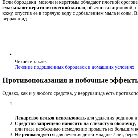
Если бородавки, мозоли и кератомы обладают плотной ороговев
смазывают кератолитической мазью
, обычно салициловой, 
кожу, опустив ее в горячую воду с добавлением мыла и соды.
верракацид.
Читайте также:
Лечение подошвенных бородавок в домашних условиях
Противопоказания и побочные эффект
Однако, как и у любого средства, у веррукацида есть противоп
Лекарство нельзя использовать
для удаления родинок и
Средство запрещено наносить на слизистую оболочку
,
или глаза необходимо немедленно промыть их большим ко
Не рекомендуется
для лечения детей младше 7 лет, бере