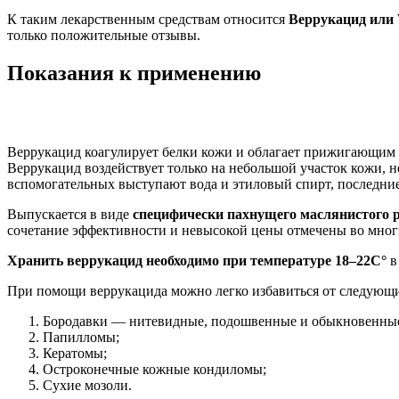
К таким лекарственным средствам относится
Веррукацид или 
только положительные отзывы.
Показания к применению
Веррукацид коагулирует белки кожи и облагает прижигающим
Веррукацид воздействует только на небольшой участок кожи, 
вспомогательных выступают вода и этиловый спирт, последние
Выпускается в виде
специфически пахнущего маслянистого 
сочетание эффективности и невысокой цены отмечены во мног
Хранить веррукацид необходимо при температуре 18–22С°
в
При помощи веррукацида можно легко избавиться от следующ
Бородавки — нитевидные, подошвенные и обыкновенны
Папилломы;
Кератомы;
Остроконечные кожные кондиломы;
Сухие мозоли.