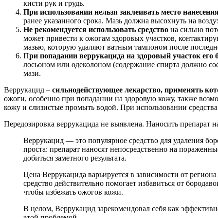
кисти рук и грудь.
При использовании нельзя заклеивать место нанесени
ранее указанного срока. Мазь должна высохнуть на возду
Не рекомендуется использовать средство
на сильно пот
может привести к ожогам здоровых участков, контактиру
мазью, которую удаляют ватным тампоном после последн
П
ри попадании веррукацида на здоровый участок его
лосьоном или одеколоном (содержание спирта должно со
мази.
Веррукацид –
сильнодействующее лекарство, применять кот
ожоги, особенно при попадании на здоровую кожу, также возмо
кожу и слизистые промыть водой. При использовании средства 
Передозировка веррукацида не выявлена. Наносить препарат на
Веррукацид — это популярное средство для удаления бо
проста: препарат наносят непосредственно на пораженны
добиться заметного результата.
Цена Веррукацида варьируется в зависимости от региона 
средство действительно помогает избавиться от бородав
чтобы избежать ожогов кожи.
В целом, Веррукацид зарекомендовал себя как эффективн
этой проблемой.