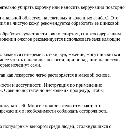
тоятельно убирать корочку или наносить веррукацид повторно
 анальной областях, на локтевых и коленных сгибах). Это
ия на чистую кожу, рекомендуется обработать ее цинковой
 обработать участок этиловым спиртом, спиртосодержащим
кновении ожогов рекомендуется использовать заживляющие
блюдаются гиперемия, отеки, зуд, жжение, могут появиться
анее узнать о наличие аллергии, при попадании на чистую
торые исчезнут сами.
к как лекарство легко растворяется в мазевой основе.
вности и доступности. Инструкция по применению
й. Обычно достаточно нескольких процедур, чтобы
 покупателей. Многие пользователи отмечают, что
упреждения о необходимости соблюдать осторожность,
его популярным выбором среди людей, столкнувшихся с