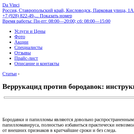
Da Vinci
Россия, Ставропольский край, Кисловодск, Парковая улица, 1
+7 (928) 822-49-...
Показать номер
Время работы: Пн-пт: 08:00—20:00; сб: 08:00—15:00
Услуги и Цены
Фото
Акции
Специалисты
Отзывы
Прайс-лист
Описание и контакты
Статьи
›
Веррукацид против бородавок: инструк
Бородавки и папилломы являются довольно распространенными 
папилломавируса, полностью избавиться практически невозможн
от внешних признаков в кратчайшие сроки и без следа.