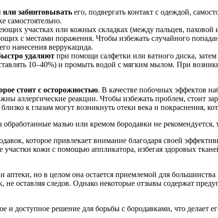
я или забинтовывать
его, подвергать контакт с одеждой, самос
хе самостоятельно.
еющих участках или кожных складках (между пальцев, паховой и
ющих с местами поражения. Чтобы избежать случайного попадан
его нанесения веррукацида.
 быстро удаляют
при помощи салфетки или ватного диска, затем
ставлять 10–40%) и промыть водой с мягким мылом. При возни
орое стоит с осторожностью
. В качестве побочных эффектов на
жны аллергические реакции. Чтобы избежать проблем, стоит зар
близко к глазам могут возникнуть отеки века и покраснения, ко
 обработанные мазью или кремом бородавки не рекомендуется, та
родавок, которое привлекает внимание благодаря своей эффекти
е участки кожи с помощью аппликатора, избегая здоровых ткане
и аптеки, но в целом она остается приемлемой для большинства
ок, не оставляя следов. Однако некоторые отзывы содержат пред
ое и доступное решение для борьбы с бородавками, что делает 