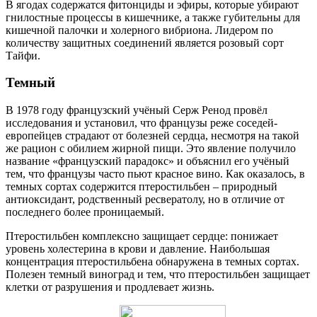
В ягодах содержатся фитонциды и эфиры, которые убирают
гнилостные процессы в кишечнике, а также губительны для
кишечной палочки и холерного вибриона. Лидером по
количеству защитных соединений является розовый сорт
Тайфи.
Темный
В 1978 году французский учёный Серж Ренод провёл
исследования и установил, что французы реже соседей-
европейцев страдают от болезней сердца, несмотря на такой
же рацион с обилием жирной пищи. Это явление получило
название «французский парадокс» и объяснил его учёный
тем, что французы часто пьют красное вино. Как оказалось, в
темных сортах содержится птеростильбен – природный
антиоксидант, родственный ресвератолу, но в отличие от
последнего более проницаемый.
Птеростильбен комплексно защищает сердце: понижает
уровень холестерина в крови и давление. Наибольшая
концентрация птеростильбена обнаружена в темных сортах.
Полезен темный виноград и тем, что птеростильбен защищает
клетки от разрушения и продлевает жизнь.