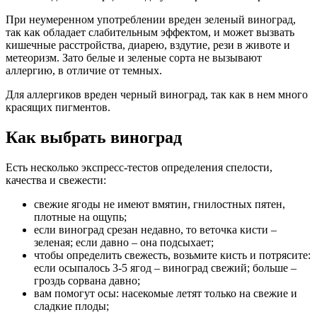
При неумеренном употреблении вреден зеленый виноград,
так как обладает слабительным эффектом, и может вызвать
кишечные расстройства, диарею, вздутие, рези в животе и
метеоризм. Зато белые и зеленые сорта не вызывают
аллергию, в отличие от темных.
Для аллергиков вреден черный виноград, так как в нем много
красящих пигментов.
Как выбрать виноград
Есть несколько экспресс-тестов определения спелости,
качества и свежести:
свежие ягоды не имеют вмятин, гнилостных пятен,
плотные на ощупь;
если виноград срезан недавно, то веточка кисти –
зеленая; если давно – она подсыхает;
чтобы определить свежесть, возьмите кисть и потрясите:
если осыпалось 3-5 ягод – виноград свежий; больше –
гроздь сорвана давно;
вам помогут осы: насекомые летят только на свежие и
сладкие плоды;