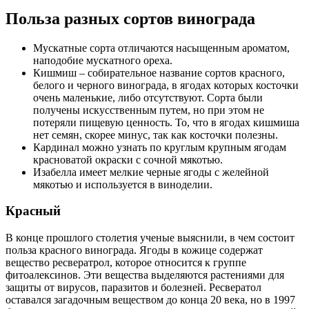
Польза разных сортов винограда
Мускатные сорта отличаются насыщенным ароматом,
наподобие мускатного ореха.
Кишмиш – собирательное название сортов красного,
белого и черного винограда, в ягодах которых косточки
очень маленькие, либо отсутствуют. Сорта были
получены искусственным путем, но при этом не
потеряли пищевую ценность. То, что в ягодах кишмиша
нет семян, скорее минус, так как косточки полезны.
Кардинал можно узнать по круглым крупным ягодам
красноватой окраски с сочной мякотью.
Изабелла имеет мелкие черные ягоды с желейной
мякотью и используется в виноделии.
Красный
В конце прошлого столетия ученые выяснили, в чем состоит
польза красного винограда. Ягоды в кожице содержат
вещество ресвератрол, которое относится к группе
фитоалексинов. Эти вещества выделяются растениями для
защиты от вирусов, паразитов и болезней. Ресвератол
оставался загадочным веществом до конца 20 века, но в 1997