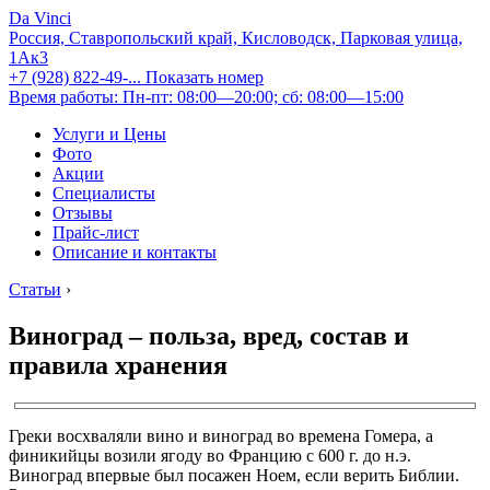
Da Vinci
Россия, Ставропольский край, Кисловодск, Парковая улица,
1Ак3
+7 (928) 822-49-...
Показать номер
Время работы: Пн-пт: 08:00—20:00; сб: 08:00—15:00
Услуги и Цены
Фото
Акции
Специалисты
Отзывы
Прайс-лист
Описание и контакты
Статьи
›
Виноград – польза, вред, состав и
правила хранения
Греки восхваляли вино и виноград во времена Гомера, а
финикийцы возили ягоду во Францию ​​с 600 г. до н.э.
Виноград впервые был посажен Ноем, если верить Библии.