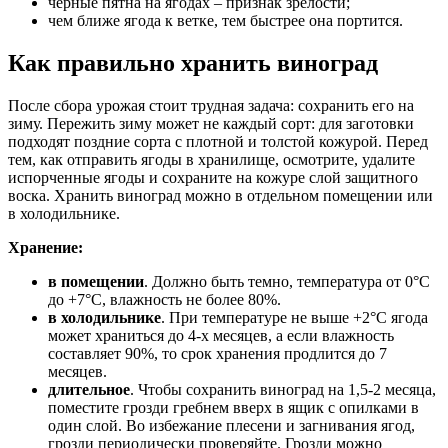
черные пятна на ягодах – признак зрелости;
чем ближе ягода к ветке, тем быстрее она портится.
Как правильно хранить виноград
После сбора урожая стоит трудная задача: сохранить его на
зиму. Пережить зиму может не каждый сорт: для заготовки
подходят поздние сорта с плотной и толстой кожурой. Перед
тем, как отправить ягоды в хранилище, осмотрите, удалите
испорченные ягоды и сохраните на кожуре слой защитного
воска. Хранить виноград можно в отдельном помещении или
в холодильнике.
Хранение:
в помещении
. Должно быть темно, температура от 0°С
до +7°С, влажность не более 80%.
в холодильнике
. При температуре не выше +2°С ягода
может храниться до 4-х месяцев, а если влажность
составляет 90%, то срок хранения продлится до 7
месяцев.
длительное
. Чтобы сохранить виноград на 1,5-2 месяца,
поместите грозди гребнем вверх в ящик с опилками в
один слой. Во избежание плесени и загнивания ягод,
грозди периодически проверяйте. Грозди можно