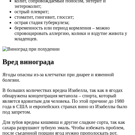
колит, сопровождаемый поносом, энтерит и
энтероколит;
острый плеврит;
стоматит, гингивит, глоссит;
острая стадия туберкулеза;
беременность или период кормления – можно
спровоцировать аллергию, колики и вздутие живота у
младенцев.
Вред винограда
Ягоды опасны из-за клетчатки при диарее и язвенной
болезни.
В больших количествах вредна Изабелла, так как в ягодах
обнаружена концентрация метанола – спирта, который
является ядовитым для человека. По этой причине до 1980
года в США и европейских странах вино из Изабеллы было
под запретом.
Для зубов вредны кишмиш и другие сладкие сорта, так как
сахара разрушают зубную эмаль. Чтобы избежать проблем,
после съеденной порции ягод нужно прополоскать рот.