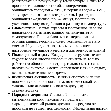
реагировать на резкую смену температуры. Начните с
простого и щадящего способа: попеременно
обливайтесь холодной – 20°С, и горячей водой – 35°С,
зону предплечья – от кисти до локтя. Проводите
обливания ежедневно, по 5-7 минут, постепенно
увеличивая зону воздействия и разницу в температуре.
Спокойствие
. Частые стрессы и постоянное нервное
напряжение негативно влияют на иммунитет и
самочувствие. Если избавиться от переживаний
отрицательных эмоций сложно, компенсируйте это
смехом. Научно доказано, что смех и хорошее
настроение улучшают качество и длительность жизни!
Полноценный отдых
. Каждодневные рутинные дела и
трудовые обязанности способны снизить не только
работоспособность, но и отрицательно сказаться на
иммунной системе. Умейте «переключаться» на отдых,
всегда находите для него время.
Физическая активность
. Занятия спортом и пешие
прогулки укрепляют организм, поэтому старайтесь
максимально активно проводить досуг, лучше ‒ на
свежем воздухе.
Народная медицина
. Сколько бы препаратов с
витаминными комплексами не предлагал
фармацевтический рынок, домашние средства от
простуды не теряют популярности. Эффективны настои