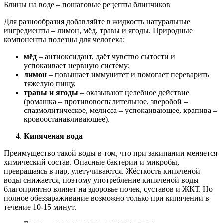
Блины на воде – пошаговые рецепты блинчиков
Для разнообразия добавляйте в жидкость натуральные
ингредиенты ‒ лимон, мёд, травы и ягоды. Природные
компоненты полезны для человека:
мёд
– антиоксидант, даёт чувство сытости и
успокаивает нервную систему;
лимон
– повышает иммунитет и помогает переварить
тяжелую пищу,
травы и ягоды
– оказывают целебное действие
(ромашка ‒ противовоспалительное, зверобой ‒
спазмолитическое, мелисса ‒ успокаивающее, крапива ‒
кровоостанавливающее).
Кипяченая вода
Преимущество такой воды в том, что при закипании меняется
химический состав. Опасные бактерии и микробы,
превращаясь в пар, улетучиваются. Жёсткость кипяченой
воды снижается, поэтому употребление кипяченой воды
благоприятно влияет на здоровье почек, суставов и ЖКТ. Но
полное обеззараживание возможно только при кипячении в
течение 10-15 минут.