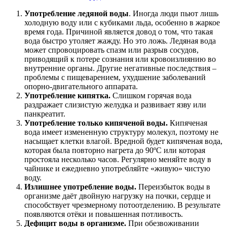
Употребление ледяной воды
. Иногда люди пьют лишь
холодную воду или с кубиками льда, особенно в жаркое
время года. Причиной является довод о том, что такая
вода быстро утоляет жажду. Но это ложь. Ледяная вода
может спровоцировать спазм или разрыв сосудов,
приводящий к потере сознания или кровоизлиянию во
внутренние органы. Другие негативные последствия ‒
проблемы с пищеварением, ухудшение заболеваний
опорно-двигательного аппарата.
Употребление кипятка.
Слишком горячая вода
раздражает слизистую желудка и развивает язву или
панкреатит.
Употребление только кипяченой воды.
Кипяченая
вода имеет измененную структуру молекул, поэтому не
насыщает клетки влагой. Вредной будет кипяченая вода,
которая была повторно нагрета до 90ºС или которая
простояла несколько часов. Регулярно меняйте воду в
чайнике и ежедневно употребляйте «живую» чистую
воду.
Излишнее употребление воды.
Переизбыток воды в
организме даёт двойную нагрузку на почки, сердце и
способствует чрезмерному потоотделению. В результате
появляются отёки и повышенная потливость.
Дефицит воды в организме.
При обезвоживании