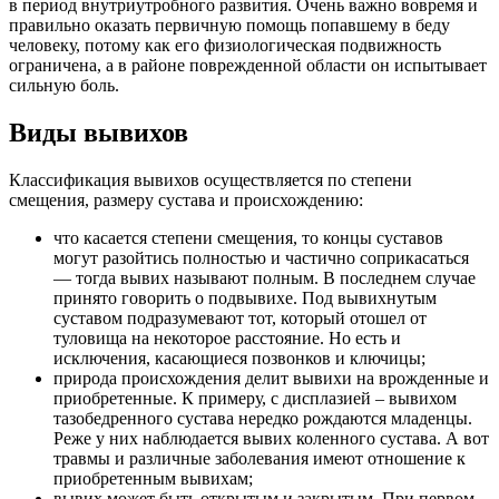
в период внутриутробного развития. Очень важно вовремя и
правильно оказать первичную помощь попавшему в беду
человеку, потому как его физиологическая подвижность
ограничена, а в районе поврежденной области он испытывает
сильную боль.
Виды вывихов
Классификация вывихов осуществляется по степени
смещения, размеру сустава и происхождению:
что касается степени смещения, то концы суставов
могут разойтись полностью и частично соприкасаться
— тогда вывих называют полным. В последнем случае
принято говорить о подвывихе. Под вывихнутым
суставом подразумевают тот, который отошел от
туловища на некоторое расстояние. Но есть и
исключения, касающиеся позвонков и ключицы;
природа происхождения делит вывихи на врожденные и
приобретенные. К примеру, с дисплазией – вывихом
тазобедренного сустава нередко рождаются младенцы.
Реже у них наблюдается вывих коленного сустава. А вот
травмы и различные заболевания имеют отношение к
приобретенным вывихам;
вывих может быть открытым и закрытым. При первом