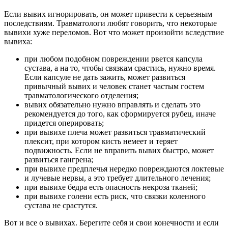
Если вывих игнорировать, он может привести к серьезным
последствиям. Травматологи любят говорить, что некоторые
вывихи хуже переломов. Вот что может произойти вследствие
вывиха:
при любом подобном повреждении рвется капсула
сустава, а на то, чтобы связкам срастись, нужно время.
Если капсуле не дать зажить, может развиться
привычный вывих и человек станет частым гостем
травматологического отделения;
вывих обязательно нужно вправлять и сделать это
рекомендуется до того, как сформируется рубец, иначе
придется оперировать;
при вывихе плеча может развиться травматический
плексит, при котором кисть немеет и теряет
подвижность. Если не вправить вывих быстро, может
развиться гангрена;
при вывихе предплечья нередко повреждаются локтевые
и лучевые нервы, а это требует длительного лечения;
при вывихе бедра есть опасность некроза тканей;
при вывихе голени есть риск, что связки коленного
сустава не срастутся.
Вот и все о вывихах. Берегите себя и свои конечности и если