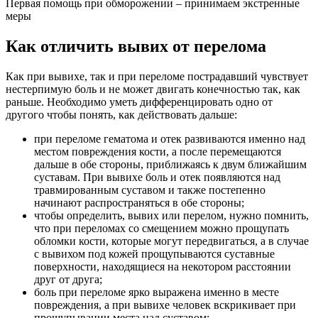
Первая помощь при обморожении – принимаем экстренные
меры
Как отличить вывих от перелома
Как при вывихе, так и при переломе пострадавший чувствует
нестерпимую боль и не может двигать конечностью так, как
раньше. Необходимо уметь дифференцировать одно от
другого чтобы понять, как действовать дальше:
при переломе гематома и отек развиваются именно над
местом повреждения кости, а после перемещаются
дальше в обе стороны, приближаясь к двум ближайшим
суставам. При вывихе боль и отек появляются над
травмированным суставом и также постепенно
начинают распространяться в обе стороны;
чтобы определить, вывих или перелом, нужно помнить,
что при переломах со смещением можно прощупать
обломки кости, которые могут передвигаться, а в случае
с вывихом под кожей прощупываются суставные
поверхности, находящиеся на некотором расстоянии
друг от друга;
боль при переломе ярко выражена именно в месте
повреждения, а при вывихе человек вскрикивает при
прощупывании места над суставом;