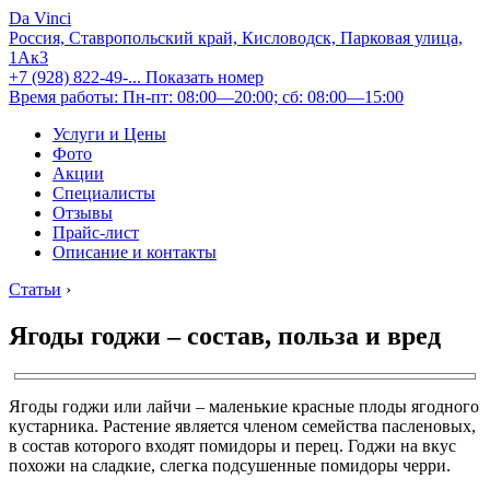
Da Vinci
Россия, Ставропольский край, Кисловодск, Парковая улица,
1Ак3
+7 (928) 822-49-...
Показать номер
Время работы: Пн-пт: 08:00—20:00; сб: 08:00—15:00
Услуги и Цены
Фото
Акции
Специалисты
Отзывы
Прайс-лист
Описание и контакты
Статьи
›
Ягоды годжи – состав, польза и вред
Ягоды годжи или лайчи – маленькие красные плоды ягодного
кустарника. Растение является членом семейства пасленовых,
в состав которого входят помидоры и перец. Годжи на вкус
похожи на сладкие, слегка подсушенные помидоры черри.