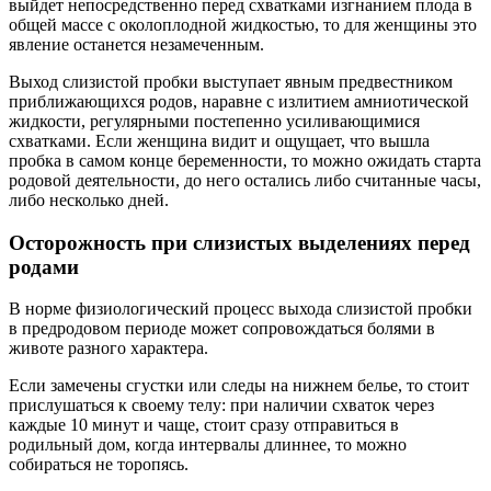
выйдет непосредственно перед схватками изгнанием плода в
общей массе с околоплодной жидкостью, то для женщины это
явление останется незамеченным.
Выход слизистой пробки выступает явным предвестником
приближающихся родов, наравне с излитием амниотической
жидкости, регулярными постепенно усиливающимися
схватками. Если женщина видит и ощущает, что вышла
пробка в самом конце беременности, то можно ожидать старта
родовой деятельности, до него остались либо считанные часы,
либо несколько дней.
Осторожность при слизистых выделениях перед
родами
В норме физиологический процесс выхода слизистой пробки
в предродовом периоде может сопровождаться болями в
животе разного характера.
Если замечены сгустки или следы на нижнем белье, то стоит
прислушаться к своему телу: при наличии схваток через
каждые 10 минут и чаще, стоит сразу отправиться в
родильный дом, когда интервалы длиннее, то можно
собираться не торопясь.