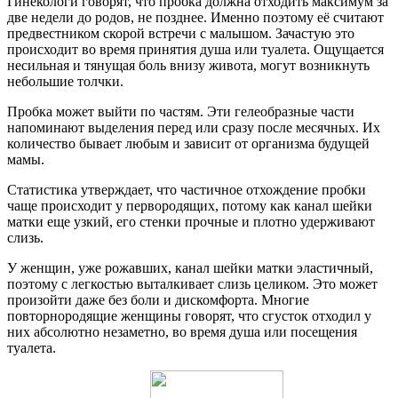
Гинекологи говорят, что пробка должна отходить максимум за
две недели до родов, не позднее. Именно поэтому её считают
предвестником скорой встречи с малышом. Зачастую это
происходит во время принятия душа или туалета. Ощущается
несильная и тянущая боль внизу живота, могут возникнуть
небольшие толчки.
Пробка может выйти по частям. Эти гелеобразные части
напоминают выделения перед или сразу после месячных. Их
количество бывает любым и зависит от организма будущей
мамы.
Статистика утверждает, что частичное отхождение пробки
чаще происходит у первородящих, потому как канал шейки
матки еще узкий, его стенки прочные и плотно удерживают
слизь.
У женщин, уже рожавших, канал шейки матки эластичный,
поэтому с легкостью выталкивает слизь целиком. Это может
произойти даже без боли и дискомфорта. Многие
повторнородящие женщины говорят, что сгусток отходил у
них абсолютно незаметно, во время душа или посещения
туалета.