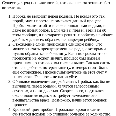
Существует ряд неприятностей, которые нельзя оставить без
внимания:
Пробка не выходит перед родами. Не всегда это так,
порой, мамы просто не замечают данный процесс.
Пробка может отойти и с околоплодными водами, и
даже во время родов. Если же вы правы, врач вам об
этом сообщит, и постарается решить проблему наиболее
удобным для всех образом, не навредив ребёнку.
Отхождение слизи происходит слишком рано. Это
может означать преждевременные роды, с которыми
нужно обращаться в больницу. Если по срокам этого
произойти не может, значит, процесс был вызван
причинами, о которых мы писали выше. Так как слизь
отошла, ребенок потерял защиту, и теперь стоит быть
еще осторожнее. Проконсультируйтесь на этот счет у
гинеколога. Главное – не паникуйте.
Обильное выделение жидкой слизи. Пробка, как бы не
выглядела перед родами, является гелеобразным
сгустком, а не жидкостью. Скорее всего, подтекают
околоплодные воды, что требует немедленного
вмешательства врача. Возможно, начинается родовой
процесс.
Кровавый цвет пробки. Прожилки крови в слизи
считаются нормой, но слишком большое её количество,