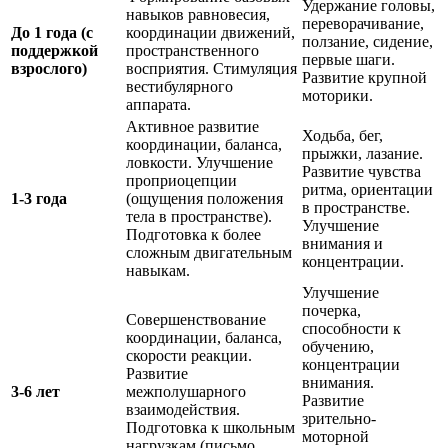
Удержание головы,
навыков равновесия,
переворачивание,
До 1 года (с
координации движений,
ползание, сидение,
поддержкой
пространственного
первые шаги.
взрослого)
восприятия. Стимуляция
Развитие крупной
вестибулярного
моторики.
аппарата.
Активное развитие
Ходьба, бег,
координации, баланса,
прыжки, лазание.
ловкости. Улучшение
Развитие чувства
проприоцепции
ритма, ориентации
1-3 года
(ощущения положения
в пространстве.
тела в пространстве).
Улучшение
Подготовка к более
внимания и
сложным двигательным
концентрации.
навыкам.
Улучшение
почерка,
Совершенствование
способности к
координации, баланса,
обучению,
скорости реакции.
концентрации
Развитие
внимания.
3-6 лет
межполушарного
Развитие
взаимодействия.
зрительно-
Подготовка к школьным
моторной
нагрузкам (письмо,