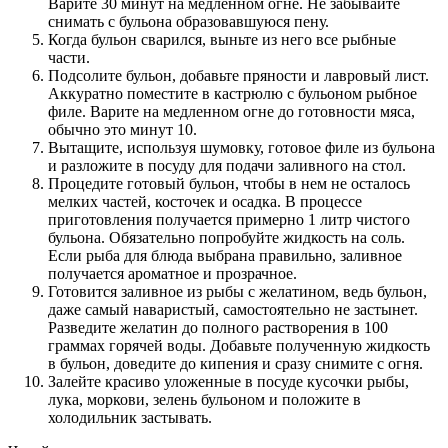
Варите 30 минут на медленном огне. Не забывайте
снимать с бульона образовавшуюся пену.
Когда бульон сварился, выньте из него все рыбные
части.
Подсолите бульон, добавьте пряности и лавровый лист.
Аккуратно поместите в кастрюлю с бульоном рыбное
филе. Варите на медленном огне до готовности мяса,
обычно это минут 10.
Вытащите, используя шумовку, готовое филе из бульона
и разложите в посуду для подачи заливного на стол.
Процедите готовый бульон, чтобы в нем не осталось
мелких частей, косточек и осадка. В процессе
приготовления получается примерно 1 литр чистого
бульона. Обязательно попробуйте жидкость на соль.
Если рыба для блюда выбрана правильно, заливное
получается ароматное и прозрачное.
Готовится заливное из рыбы с желатином, ведь бульон,
даже самый наваристый, самостоятельно не застынет.
Разведите желатин до полного растворения в 100
граммах горячей воды. Добавьте полученную жидкость
в бульон, доведите до кипения и сразу снимите с огня.
Залейте красиво уложенные в посуде кусочки рыбы,
лука, моркови, зелень бульоном и положите в
холодильник застывать.