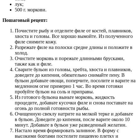
лук;
500 г. моркови.
Пошаговый рецепт:
Почистите рыбу и отделите филе от костей, плавников,
хвоста и головы. Все хорошо вымойте. Из полученного
филе снимите кожу.
Разрежьте филе на полоски средне длины и положите в
холод.
Очистите морковь и порежьте длинными брусками,
также как и филе.
Сварите бульон из головы, хребта, хвоста и плавников,
доведите до кипения, обязательно снимайте пену. В
бульон добавьте овощи, поперчите, посолите и варите на
медленном огне примерно 1 час. Во время готовки
пробуйте бульон на соль и приправы.
Из готового бульона выньте морковь, жидкость
процедите, добавьте кусочки филе и снова поставьте на
огонь до полной готовности рыбы.
Очищенную свеклу натрите на мелкой терке и добавьте
в бульон. Доведите до кипения, после варите около 10
минут. Добавьте в бульон уже разведенный желатин.
Настало время формировать заливное. В форму с
высокими бортами постелите пищевую плетку и