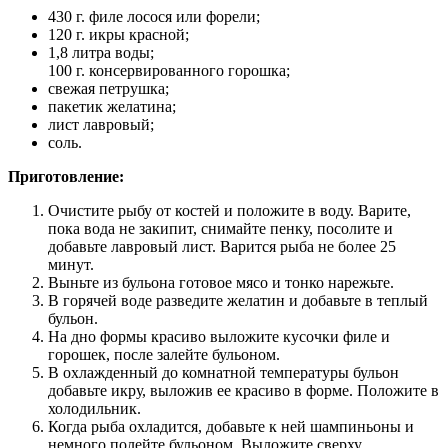
430 г. филе лосося или форели;
120 г. икры красной;
1,8 литра воды;
100 г. консервированного горошка;
свежая петрушка;
пакетик желатина;
лист лавровый;
соль.
Приготовление:
Очистите рыбу от костей и положите в воду. Варите,
пока вода не закипит, снимайте пенку, посолите и
добавьте лавровый лист. Варится рыба не более 25
минут.
Выньте из бульона готовое мясо и тонко нарежьте.
В горячей воде разведите желатин и добавьте в теплый
бульон.
На дно формы красиво выложите кусочки филе и
горошек, после залейте бульоном.
В охлажденный до комнатной температуры бульон
добавьте икру, выложив ее красиво в форме. Положите в
холодильник.
Когда рыба охладится, добавьте к ней шампиньоны и
немного полейте бульоном. Выложите сверху