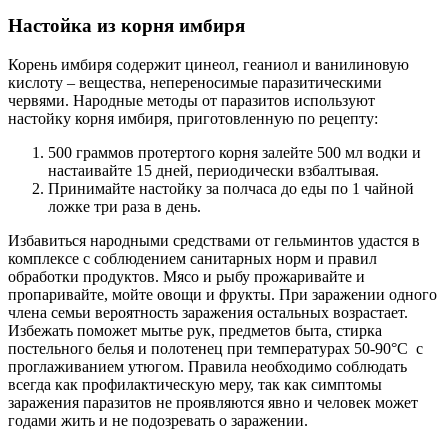
Настойка из корня имбиря
Корень имбиря содержит цинеол, геаниол и ванилиновую
кислоту – вещества, непереносимые паразитическими
червями. Народные методы от паразитов используют
настойку корня имбиря, приготовленную по рецепту:
500 граммов протертого корня залейте 500 мл водки и
настаивайте 15 дней, периодически взбалтывая.
Принимайте настойку за полчаса до еды по 1 чайной
ложке три раза в день.
Избавиться народными средствами от гельминтов удастся в
комплексе с соблюдением санитарных норм и правил
обработки продуктов. Мясо и рыбу прожаривайте и
пропаривайте, мойте овощи и фрукты. При заражении одного
члена семьи вероятность заражения остальных возрастает.
Избежать поможет мытье рук, предметов быта, стирка
постельного белья и полотенец при температурах 50-90°С с
проглаживанием утюгом. Правила необходимо соблюдать
всегда как профилактическую меру, так как симптомы
заражения паразитов не проявляются явно и человек может
годами жить и не подозревать о заражении.