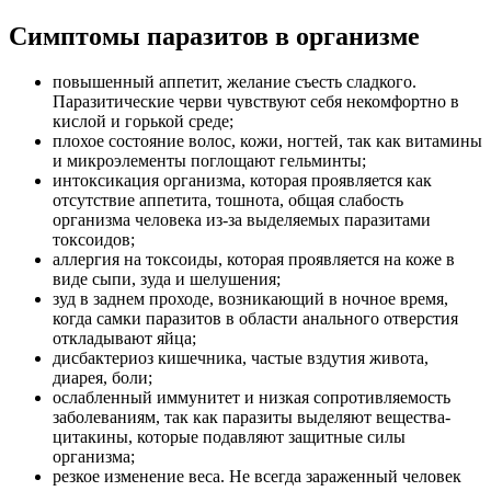
Симптомы паразитов в организме
повышенный аппетит, желание съесть сладкого.
Паразитические черви чувствуют себя некомфортно в
кислой и горькой среде;
плохое состояние волос, кожи, ногтей, так как витамины
и микроэлементы поглощают гельминты;
интоксикация организма, которая проявляется как
отсутствие аппетита, тошнота, общая слабость
организма человека из-за выделяемых паразитами
токсоидов;
аллергия на токсоиды, которая проявляется на коже в
виде сыпи, зуда и шелушения;
зуд в заднем проходе, возникающий в ночное время,
когда самки паразитов в области анального отверстия
откладывают яйца;
дисбактериоз кишечника, частые вздутия живота,
диарея, боли;
ослабленный иммунитет и низкая сопротивляемость
заболеваниям, так как паразиты выделяют вещества-
цитакины, которые подавляют защитные силы
организма;
резкое изменение веса. Не всегда зараженный человек