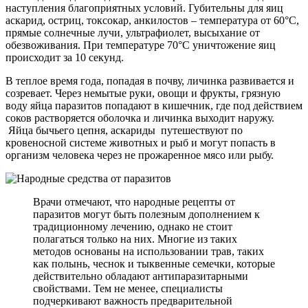
наступления благоприятных условий. Губительны для яиц
аскарид, остриц, токсокар, анкилостов – температура от 60°С,
прямые солнечные лучи, ультрафиолет, высыхание от
обезвоживания. При температуре 70°С уничтожение яиц
происходит за 10 секунд.
В теплое время года, попадая в почву, личинка развивается и
созревает. Через немытые руки, овощи и фрукты, грязную
воду яйца паразитов попадают в кишечник, где под действием
соков растворяется оболочка и личинка выходит наружу.
Яйца бычьего цепня, аскариды путешествуют по
кровеносной системе животных и рыб и могут попасть в
организм человека через не прожаренное мясо или рыбу.
Врачи отмечают, что народные рецепты от
паразитов могут быть полезным дополнением к
традиционному лечению, однако не стоит
полагаться только на них. Многие из таких
методов основаны на использовании трав, таких
как полынь, чеснок и тыквенные семечки, которые
действительно обладают антипаразитарными
свойствами. Тем не менее, специалисты
подчеркивают важность предварительной