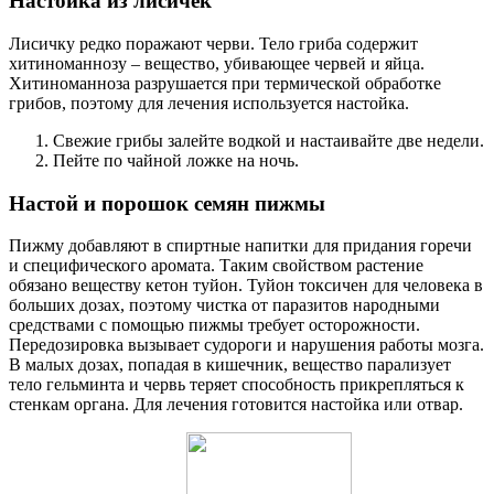
Настойка из лисичек
Лисичку редко поражают черви. Тело гриба содержит
хитиноманнозу – вещество, убивающее червей и яйца.
Хитиноманноза разрушается при термической обработке
грибов, поэтому для лечения используется настойка.
Свежие грибы залейте водкой и настаивайте две недели.
Пейте по чайной ложке на ночь.
Настой и порошок семян пижмы
Пижму добавляют в спиртные напитки для придания горечи
и специфического аромата. Таким свойством растение
обязано веществу кетон туйон. Туйон токсичен для человека в
больших дозах, поэтому чистка от паразитов народными
средствами с помощью пижмы требует осторожности.
Передозировка вызывает судороги и нарушения работы мозга.
В малых дозах, попадая в кишечник, вещество парализует
тело гельминта и червь теряет способность прикрепляться к
стенкам органа. Для лечения готовится настойка или отвар.