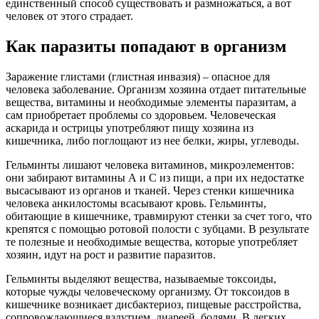
единственный способ существовать и размножаться, а вот
человек от этого страдает.
Как паразиты попадают в организм
Заражение глистами (глистная инвазия) – опасное для
человека заболевание. Организм хозяина отдает питательные
вещества, витамины и необходимые элементы паразитам, а
сам приобретает проблемы со здоровьем. Человеческая
аскарида и острицы употребляют пищу хозяина из
кишечника, либо поглощают из нее белки, жиры, углеводы.
Гельминты лишают человека витаминов, микроэлементов:
они забирают витамины А и С из пищи, а при их недостатке
высасывают из органов и тканей. Через стенки кишечника
человека анкилостомы всасывают кровь. Гельминты,
обитающие в кишечнике, травмируют стенки за счет того, что
крепятся с помощью ротовой полости с зубцами. В результате
те полезные и необходимые вещества, которые употребляет
хозяин, идут на рост и развитие паразитов.
Гельминты выделяют вещества, называемые токсоиды,
которые чужды человеческому организму. От токсоидов в
кишечнике возникает дисбактериоз, пищевые расстройства,
сопровождающиеся вздутием, диареей, болями. В легких