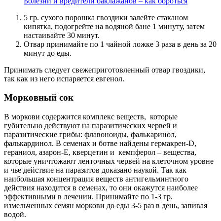
Болезни и вредители баклажанов – как бороться
5 гр. сухого порошка гвоздики залейте стаканом
кипятка, подогрейте на водяной бане 1 минуту, затем
настаивайте 30 минут.
Отвар принимайте по 1 чайной ложке 3 раза в день за 20
минут до еды.
Принимать следует свежеприготовленный отвар гвоздики,
так как из него испаряется евгенол.
Морковный сок
В моркови содержится комплекс веществ, которые
губительно действуют на паразитических червей и
паразитические грибы: флавоноиды, фалькаринол,
фалькардинол. В семенах и ботве найдены гермакрен-D,
гераниол, азарон-Е, кверцетин и кемпферол – вещества,
которые уничтожают ленточных червей на клеточном уровне
и чье действие на паразитов доказано наукой. Так как
наибольшая концентрация веществ антигельминтного
действия находится в семенах, то они окажутся наиболее
эффективными в лечении. Принимайте по 1-3 гр.
измельченных семян моркови до еды 3-5 раз в день, запивая
водой.