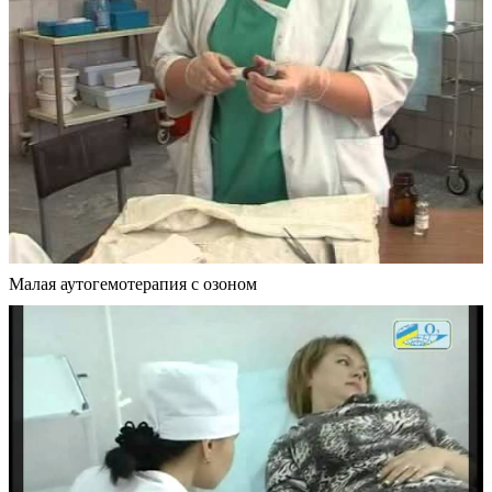
Малая аутогемотерапия с озоном