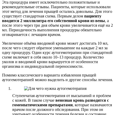
Эта процедура имеет исключительно положительные и
рекомендательные отзывы. Пациенты, которые использовали
этот метод для лечения прыщей остались довольны. Для этого
существует стандартная схема. Первым делом
пациенту
вводится 2 миллилитра его собственной крови из вены
, а
после этого через три дня объем крови увеличивается ещё на 2
мл. Периодичность выполнения процедуры обязательно
оговаривается с лечащим врачом.
Увеличение объёма вводимой крови может достигать 10 мл,
после чего следует обратное уменьшение на каждые 2 мл за
одну процедуру. Один курс аутогемотерапии при стандартной
схеме включает в себя около 10–13 процедур. Количество
уколов и вводимой крови варьируется от особенности
организма и индивидуальной переносимости.
Помимо классического варианта избавления прыщей
аутогемотерапией можно выделить и другие способы лечения.
Ступенчатая аутогемотерапия от высыпаний и проблем
с кожей. В таком случае
венозная кровь разводится с
гомеопатическими препаратами
, которые назначаются
врачом после должного обследования. При этом он
учитывает особенности течения болезни и состояние