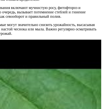
левания включают мучнистую росу, фитофтороз и
ю очередь, вызывает потемнение стеблей и гниение
как севооборот и правильный полив.
мые могут значительно снизить урожайность, высасывая
 настой чеснока или мыла. Важно регулярно осматривать
урожай.