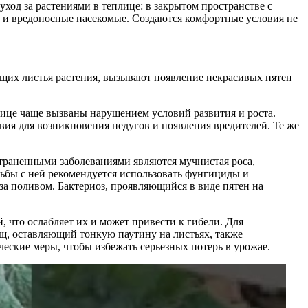
ход за растениями в теплице: в закрытом пространстве с
ы и вредоносные насекомые. Создаются комфортные условия не
ающих листья растения, вызывают появление некрасивых пятен
плице чаще вызваны нарушением условий развития и роста.
вия для возникновения недугов и появления вредителей. Те же
страненными заболеваниями являются мучнистая роса,
орьбы с ней рекомендуется использовать фунгициды и
за поливом. Бактериоз, проявляющийся в виде пятен на
, что ослабляет их и может привести к гибели. Для
щ, оставляющий тонкую паутину на листьях, также
еские меры, чтобы избежать серьезных потерь в урожае.