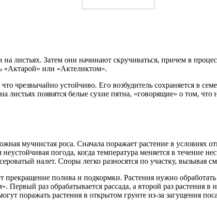
 на листьях. Затем они начинают скручиваться, причем в проце
ть «Актарой» или «Актеликтом».
, что чрезвычайно устойчиво. Его возбудитель сохраняется в сем
 на листьях появятся белые сухие пятна, «говорящие» о том, что
жная мучнистая роса. Сначала поражает растение в условиях от
 неустойчивая погода, когда температура меняется в течение не
сероватый налет. Споры легко разносятся по участку, вызывая с
т прекращение полива и подкормки. Растения нужно обработать 
Первый раз обрабатывается рассада, а второй раз растения в н
 могут поражать растения в открытом грунте из-за загущения по