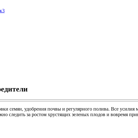
Ак3
редители
вки семян, удобрения почвы и регулярного полива. Все усилия м
ужно следить за ростом хрустящих зеленых плодов и вовремя пр