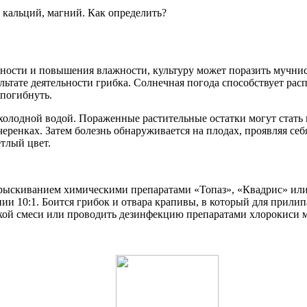
, кальций, магний. Как определить?
ности и повышения влажности, культуру может поразить мучнис
льтате деятельности грибка. Солнечная погода способствует рас
 погибнуть.
олодной водой. Пораженные растительные остатки могут стать 
еренках. Затем болезнь обнаруживается на плодах, проявляя се
тлый цвет.
прыскиванием химическими препаратами «Топаз», «Квадрис» ил
и 10:1. Боится грибок и отвара крапивы, в который для прилип
кой смеси или проводить дезинфекцию препаратами хлорокиси мед