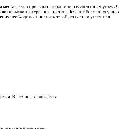
 а места срезов присыпать золой или измельченным углем. С
орошо опрыскать огуречные плетни. Лечение болезни огурцов
тения необходимо заполнить золой, толченым углем или
ожая. В чем она заключается:
уничтожать вредителей.