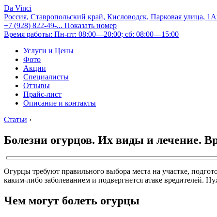
Da Vinci
Россия, Ставропольский край, Кисловодск, Парковая улица, 1
+7 (928) 822-49-...
Показать номер
Время работы: Пн-пт: 08:00—20:00; сб: 08:00—15:00
Услуги и Цены
Фото
Акции
Специалисты
Отзывы
Прайс-лист
Описание и контакты
Статьи
›
Болезни огурцов. Их виды и лечение. В
Огурцы требуют правильного выбора места на участке, подгото
каким-либо заболеванием и подвергнется атаке вредителей. Н
Чем могут болеть огурцы