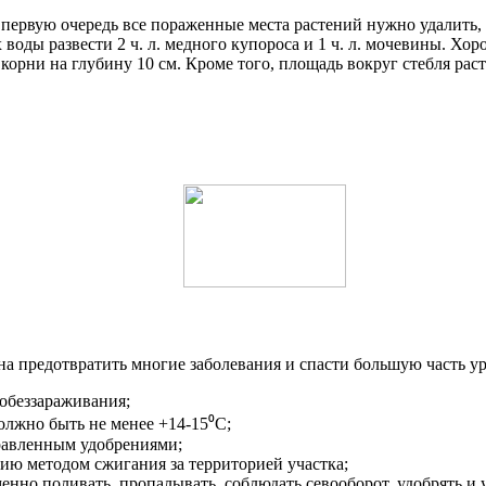
 В первую очередь все пораженные места растений нужно удалить,
 воды развести 2 ч. л. медного купороса и 1 ч. л. мочевины. Х
орни на глубину 10 см. Кроме того, площадь вокруг стебля рас
а предотвратить многие заболевания и спасти большую часть ур
 обеззараживания;
должно быть не менее +14-15⁰С;
равленным удобрениями;
ию методом сжигания за территорией участка;
енно поливать, пропалывать, соблюдать севооборот, удобрять и 