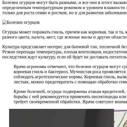
Болезни огурцов могут быть разными, и все они в итоге вызыв
определенным температурным режимом и уровнем влажности хор
только для роста семян и ростков, но и для развития заболевани
Огурцы может поражать гниль, причем как корневая, так и та,
разного цвета, налета, мест, где зеленые жилы и другие област
Культура представляет интерес для бахчевой тли, тепличной б
Резкие перепады температуры, плохая вентиляция, недостаточн
последствия ждут культуру, если ей будет не доставать питател
Врачи-агрономы отмечают, что болезни огурцов могут су
корневая гниль и бактериоз. Мучнистая роса проявляется
соблюдать агротехнические нормы. Корневая гниль, вызв
листьях, можно предотвратить с помощью обработки сем
Кроме болезней, огурцы подвержены атакам вредителей, т
борьбы с ней рекомендуется применять инсектициды или
требует своевременной обработки. Врачи советуют внима