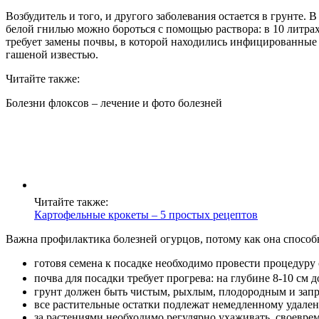
Возбудитель и того, и другого заболевания остается в грунте.
белой гнилью можно бороться с помощью раствора: в 10 литрах
требует замены почвы, в которой находились инфицированные к
гашеной известью.
Читайте также:
Болезни флоксов – лечение и фото болезней
Читайте также:
Картофельные крокеты – 5 простых рецептов
Важна профилактика болезней огурцов, потому как она способн
готовя семена к посадке необходимо провести процедуру
почва для посадки требует прогрева: на глубине 8-10 см 
грунт должен быть чистым, рыхлым, плодородным и зап
все растительные остатки подлежат немедленному удален
за растениями необходимо регулярно ухаживать, своеврем