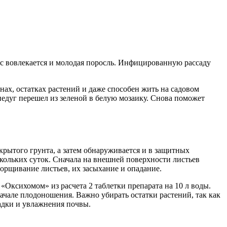
сс вовлекается и молодая поросль. Инфицированную рассаду
енах, остатках растений и даже способен жить на садовом
 недуг перешел из зеленой в белую мозаику. Снова поможет
крытого грунта, а затем обнаруживается и в защитных
скольких суток. Сначала на внешней поверхности листьев
морщивание листьев, их засыхание и опадание.
«Оксихомом» из расчета 2 таблетки препарата на 10 л воды.
ачале плодоношения. Важно убирать остатки растений, так как
садки и увлажнения почвы.