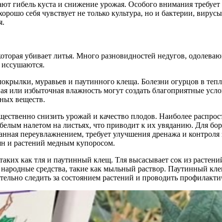
ают гибель куста и снижение урожая. Особого внимания требует у
ошо себя чувствует не только культура, но и бактерии, вирус
я.
 которая убивает литья. Много разновидностей недугов, одолев
и иссушаются.
елокрылки, муравьев и паутинного клеща. Болезни огурцов в те
ая или избыточная влажность могут создать благоприятные усло
ьных веществ.
щественно снизить урожай и качество плодов. Наиболее распро
 белым налетом на листьях, что приводит к их увяданию. Для б
анная переувлажнением, требует улучшения дренажа и контроля 
ян и растений медным купоросом.
аких как тля и паутинный клещ. Тля высасывает сок из растений
 народные средства, такие как мыльный раствор. Паутинный кле
тельно следить за состоянием растений и проводить профилактич