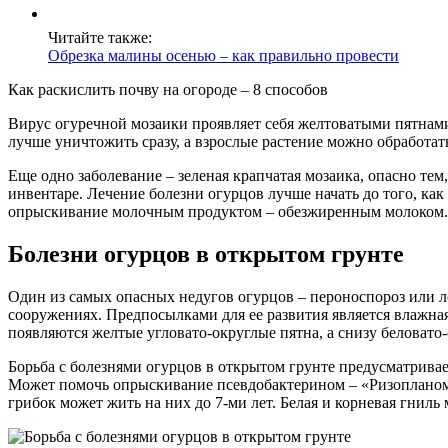
Читайте также:
Обрезка малины осенью – как правильно провести
Как раскислить почву на огороде – 8 способов
Вирус огуречной мозаики проявляет себя желтоватыми пятнами
лучше уничтожить сразу, а взрослые растение можно обработа
Еще одно заболевание – зеленая крапчатая мозаика, опасно тем
инвентаре. Лечение болезни огурцов лучше начать до того, как
опрыскивание молочным продуктом – обезжиренным молоком.
Болезни огурцов в открытом грунте
Один из самых опасных недугов огурцов – пероноспороз или ло
сооружениях. Предпосылками для ее развития является влажная
появляются желтые угловато-округлые пятна, а снизу беловато-
Борьба с болезнями огурцов в открытом грунте предусматривае
Может помочь опрыскивание псевдобактерином – «Ризопланом». 
грибок может жить на них до 7-ми лет. Белая и корневая гниль