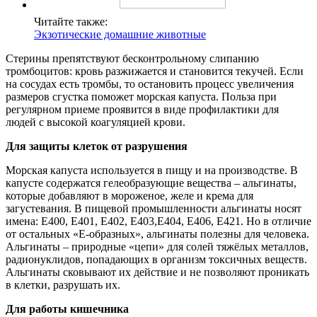
Читайте также:
Экзотические домашние животные
Стерины препятствуют бесконтрольному слипанию
тромбоцитов: кровь разжижается и становится текучей. Если
на сосудах есть тромбы, то остановить процесс увеличения
размеров сгустка поможет морская капуста. Польза при
регулярном приеме проявится в виде профилактики для
людей с высокой коагуляцией крови.
Для защиты клеток от разрушения
Морская капуста используется в пищу и на производстве. В
капусте содержатся гелеобразующие вещества – альгинаты,
которые добавляют в мороженое, желе и крема для
загустевания. В пищевой промышленности альгинаты носят
имена: Е400, Е401, Е402, Е403,Е404, Е406, Е421. Но в отличие
от остальных «Е-образных», альгинаты полезны для человека.
Альгинаты – природные «цепи» для солей тяжёлых металлов,
радионуклидов, попадающих в организм токсичных веществ.
Альгинаты сковывают их действие и не позволяют проникать
в клетки, разрушать их.
Для работы кишечника