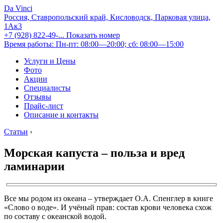
Da Vinci
Россия, Ставропольский край, Кисловодск, Парковая улица,
1Ак3
+7 (928) 822-49-...
Показать номер
Время работы: Пн-пт: 08:00—20:00; сб: 08:00—15:00
Услуги и Цены
Фото
Акции
Специалисты
Отзывы
Прайс-лист
Описание и контакты
Статьи
›
Морская капуста – польза и вред
ламинарии
Все мы родом из океана – утверждает О.А. Спенглер в книге
«Слово о воде». И учёный прав: состав крови человека схож
по составу с океанской водой.