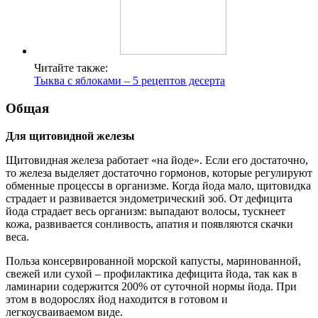
Читайте также:
Тыква с яблоками – 5 рецептов десерта
Общая
Для щитовидной железы
Щитовидная железа работает «на йоде». Если его достаточно,
то железа выделяет достаточно гормонов, которые регулируют
обменные процессы в организме. Когда йода мало, щитовидка
страдает и развивается эндометрический зоб. От дефицита
йода страдает весь организм: выпадают волосы, тускнеет
кожа, развивается сонливость, апатия и появляются скачки
веса.
Польза консервированной морской капусты, маринованной,
свежей или сухой – профилактика дефицита йода, так как в
ламинарии содержится 200% от суточной нормы йода. При
этом в водорослях йод находится в готовом и
легкоусваиваемом виде.