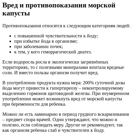
Вред и противопоказания морской
капусты
Противопоказания относятся к следующим категориям людей:
с повышенной чувствительности к йоду;
при избытке йода в организме;
при заболевании почек;
к тем, у кого геморрагический диатез.
Если водоросль росла в экологически загрязнённых
территориях, то с полезными минералами впитала вредные
соли. И вместо пользы организм получит вред.
В употреблении продукта нужна мера: 200% суточной дозы
йода могут привести к гипертиреозу – неконтролируемому
выделению гормонов щитовидной железы. При неумеренном
употреблении может возникнуть вред от морской капусты
при беременности для ребенка.
Можно ли есть ламинарию в период грудного вскармливания
– предмет спора врачей. Одни утверждают, что можно и
полезно, если соблюдать меру. Другие не рекомендуют, так
как организм ребенка слаб и чувствителен к йоду.