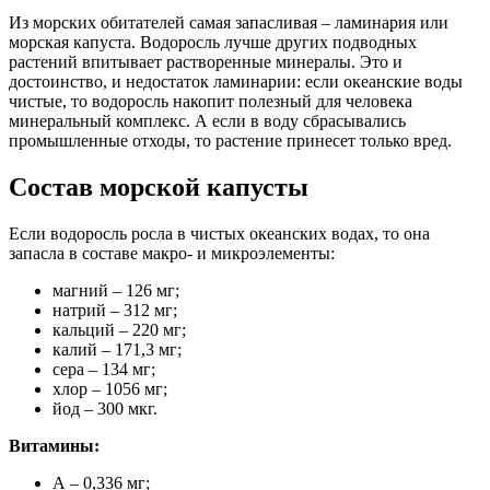
Из морских обитателей самая запасливая – ламинария или
морская капуста. Водоросль лучше других подводных
растений впитывает растворенные минералы. Это и
достоинство, и недостаток ламинарии: если океанские воды
чистые, то водоросль накопит полезный для человека
минеральный комплекс. А если в воду сбрасывались
промышленные отходы, то растение принесет только вред.
Состав морской капусты
Если водоросль росла в чистых океанских водах, то она
запасла в составе макро- и микроэлементы:
магний – 126 мг;
натрий – 312 мг;
кальций – 220 мг;
калий – 171,3 мг;
сера – 134 мг;
хлор – 1056 мг;
йод – 300 мкг.
Витамины:
А – 0,336 мг;