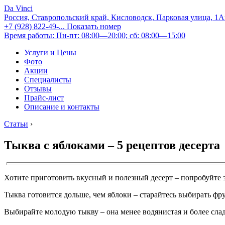
Da Vinci
Россия, Ставропольский край, Кисловодск, Парковая улица, 1
+7 (928) 822-49-...
Показать номер
Время работы: Пн-пт: 08:00—20:00; сб: 08:00—15:00
Услуги и Цены
Фото
Акции
Специалисты
Отзывы
Прайс-лист
Описание и контакты
Статьи
›
Тыква с яблоками – 5 рецептов десерта
Хотите приготовить вкусный и полезный десерт – попробуйте з
Тыква готовится дольше, чем яблоки – старайтесь выбирать фр
Выбирайте молодую тыкву – она менее водянистая и более сладк