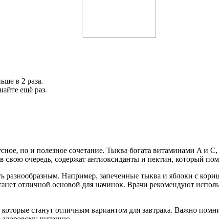
ше в 2 раза.
айте ещё раз.
усное, но и полезное сочетание. Тыква богата витаминами A и C
 свою очередь, содержат антиоксиданты и пектин, который помо
ь разнообразным. Например, запеченные тыква и яблоки с кориц
танет отличной основой для начинок. Врачи рекомендуют исполь
которые станут отличным вариантом для завтрака. Важно помнит
о здоровому питанию.