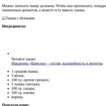
Можно запекать тыкву целиком. Чтобы она пропеклась, понадо
тыквенным ароматом, а можете есть мякоть тыквы.
Ингредиенты:
Читайте также:
Макароны «Барилла» – состав, калорийность и рецепты
1 средняя тыква;
5 яблок;
100 гр. орехов грецких;
3 ложки сметаны;
100 гр. сахара;
100 гр. изюма;
корица.
Приготовление: