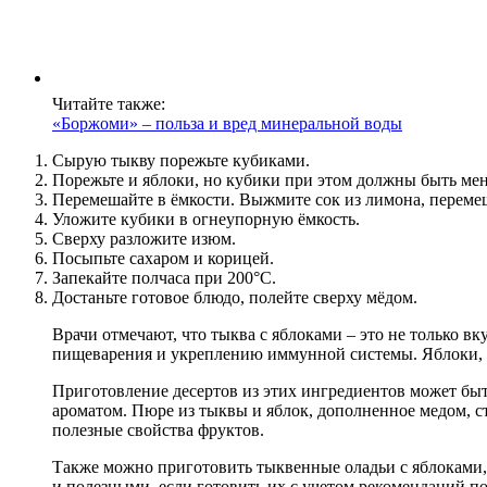
Читайте также:
«Боржоми» – польза и вред минеральной воды
Сырую тыкву порежьте кубиками.
Порежьте и яблоки, но кубики при этом должны быть мень
Перемешайте в ёмкости. Выжмите сок из лимона, перемеш
Уложите кубики в огнеупорную ёмкость.
Сверху разложите изюм.
Посыпьте сахаром и корицей.
Запекайте полчаса при 200°С.
Достаньте готовое блюдо, полейте сверху мёдом.
Врачи отмечают, что тыква с яблоками – это не только вк
пищеварения и укреплению иммунной системы. Яблоки, в
Приготовление десертов из этих ингредиентов может быт
ароматом. Пюре из тыквы и яблок, дополненное медом, с
полезные свойства фруктов.
Также можно приготовить тыквенные оладьи с яблоками, 
и полезными, если готовить их с учетом рекомендаций п