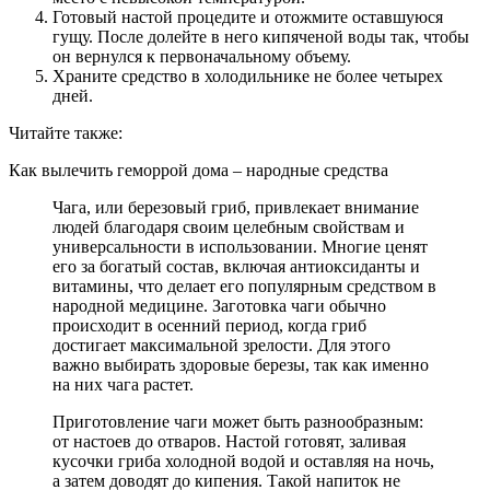
Готовый настой процедите и отожмите оставшуюся
гущу. После долейте в него кипяченой воды так, чтобы
он вернулся к первоначальному объему.
Храните средство в холодильнике не более четырех
дней.
Читайте также:
Как вылечить геморрой дома – народные средства
Чага, или березовый гриб, привлекает внимание
людей благодаря своим целебным свойствам и
универсальности в использовании. Многие ценят
его за богатый состав, включая антиоксиданты и
витамины, что делает его популярным средством в
народной медицине. Заготовка чаги обычно
происходит в осенний период, когда гриб
достигает максимальной зрелости. Для этого
важно выбирать здоровые березы, так как именно
на них чага растет.
Приготовление чаги может быть разнообразным:
от настоев до отваров. Настой готовят, заливая
кусочки гриба холодной водой и оставляя на ночь,
а затем доводят до кипения. Такой напиток не