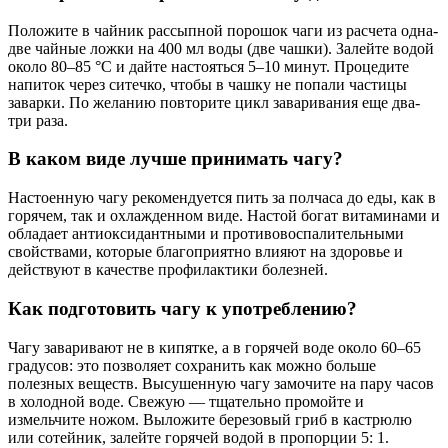
Положите в чайник рассыпной порошок чаги из расчета одна-
две чайные ложки на 400 мл воды (две чашки). Залейте водой
около 80–85 °С и дайте настояться 5–10 минут. Процедите
напиток через ситечко, чтобы в чашку не попали частицы
заварки. По желанию повторите цикл заваривания еще два-
три раза.
В каком виде лучше принимать чагу?
Настоенную чагу рекомендуется пить за полчаса до еды, как в
горячем, так и охлажденном виде. Настой богат витаминами и
обладает антиоксидантными и противовоспалительными
свойствами, которые благоприятно влияют на здоровье и
действуют в качестве профилактики болезней.
Как подготовить чагу к употреблению?
Чагу заваривают не в кипятке, а в горячей воде около 60–65
градусов: это позволяет сохранить как можно больше
полезных веществ. Высушенную чагу замочите на пару часов
в холодной воде. Свежую — тщательно промойте и
измельчите ножом. Выложите березовый гриб в кастрюлю
или сотейник, залейте горячей водой в пропорции 5: 1.