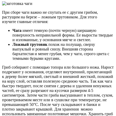
При сборе чаги важно не спутать ее с другим грибом,
растущим на березе – ложным трутовиком. Для этого
изучите главные отличия:
Чага
имеет темную (почти черную) шершавую
поверхность неправильной формы. Ее выросты твердые
и изломанные, у основания мягче и светлее.
Ложный трутовик
похож на полушар, сверху
выпуклый и ровный снизу. Внешняя сторона
бархатистая и менее грубая, чем у чаги, серого цвета с
темными бурыми кругами.
Гриб собирают с помощью топора или большого ножа. Нарост
подрезают у основания, отделяют внутренний, прилегающий
к дереву более мягкий, светлый и внешний жесткий, похожий
на кору слой, оставляя полезную среднюю часть. Так как чага
быстро твердеет, после снятия с дерева и удаления ненужных
частей, ее сразу разрезают на кусочки размером 4-5
сантиметров. Затем части гриба высушивают в теплом, сухом,
проветриваемом месте или в сушилке при температуре, не
превышающей 50°С. После чагу складывают в банки и
плотно закрывают крышкой. Для хранения можно
использовать завязанные полотняные мешочки. Хранить гриб