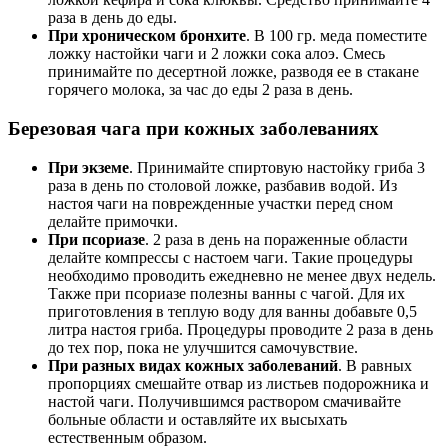
раза в день до еды.
При хроническом бронхите
. В 100 гр. меда поместите
ложку настойки чаги и 2 ложки сока алоэ. Смесь
принимайте по десертной ложке, разводя ее в стакане
горячего молока, за час до еды 2 раза в день.
Березовая чага при кожных заболеваниях
При экземе
. Принимайте спиртовую настойку гриба 3
раза в день по столовой ложке, разбавив водой. Из
настоя чаги на поврежденные участки перед сном
делайте примочки.
При псориазе
. 2 раза в день на пораженные области
делайте компрессы с настоем чаги. Такие процедуры
необходимо проводить ежедневно не менее двух недель.
Также при псориазе полезны ванны с чагой. Для их
приготовления в теплую воду для ванны добавьте 0,5
литра настоя гриба. Процедуры проводите 2 раза в день
до тех пор, пока не улучшится самочувствие.
При разных видах кожных заболеваний
. В равных
пропорциях смешайте отвар из листьев подорожника и
настой чаги. Получившимся раствором смачивайте
больные области и оставляйте их высыхать
естественным образом.