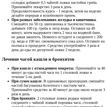
солодки добавьте 0,5 чайной ложки настойки гриба.
Принимайте лекарство 3 раза в день.
Продолжительность курса – 1 неделя, затем на неделю
делайте перерыв и возобновите прием.
При разных заболеваниях желудка и кишечника
.
Смешайте по 50 гр. шиповника и тысячелистника,
добавьте 100 гр. гриба и литр воды. Оставьте на 40
минут, затем выдержите смесь 2 часа на водяной бане,
не давая закипеть. Немного остудите и соедините с 200
гр. меда и 100 мл. свежевыжатого сока алоэ. Оставьте на
полчаса и процедите. Средство употребляйте 3 раза в
день до еды по десертной ложке 2 недели.
Лечение чагой кашля и бронхитов
При кашле с отхождением мокроты
. Принимайте за 40
минут до еды настой чаги по 1 столовой ложке в
течение 5-ти дней.
При сухом кашле
. В одинаковых пропорциях смешайте
настой багульника болотного с настоем чаги.
Принимайте средство за 40 минут до еды около недели 3
раза в день.
При бронхите
. 2 столовые ложки редьки черной
соедините с чайной ложкой порошка чаги, столовой
ложкой кефира и сока клюквы. Средство принимайте 4