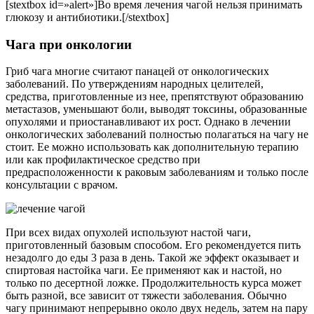
[stextbox id=»alert»]Во время лечения чагой нельзя принимать
глюкозу и антибиотики.[/stextbox]
Чага при онкологии
Гриб чага многие считают панацей от онкологических
заболеваний. По утверждениям народных целителей,
средства, приготовленные из нее, препятствуют образованию
метастазов, уменьшают боли, выводят токсины, образованные
опухолями и приостанавливают их рост. Однако в лечении
онкологических заболеваний полностью полагаться на чагу не
стоит. Ее можно использовать как дополнительную терапию
или как профилактическое средство при
предрасположенности к раковым заболеваниям и только после
консультации с врачом.
При всех видах опухолей используют настой чаги,
приготовленный базовым способом. Его рекомендуется пить
незадолго до еды 3 раза в день. Такой же эффект оказывает и
спиртовая настойка чаги. Ее применяют как и настой, но
только по десертной ложке. Продолжительность курса может
быть разной, все зависит от тяжести заболевания. Обычно
чагу принимают непрерывно около двух недель, затем на пару