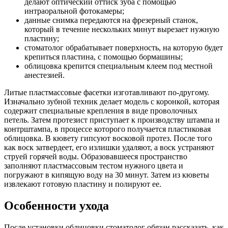
делают оптический оттиск зуба с помощью
интраоральной фотокамеры;
данные снимка передаются на фрезерный станок,
который в течение нескольких минут вырезает нужную
пластину;
стоматолог обрабатывает поверхность, на которую будет
крепиться пластина, с помощью бормашины;
облицовка крепится специальным клеем под местной
анестезией.
Литые пластмассовые фасетки изготавливают по-другому.
Изначально зубной техник делает модель с коронкой, которая
содержит специальные крепления в виде проволочных
петель. Затем протезист приступает к производству штампа и
контрштампа, в процессе которого получается пластиковая
облицовка. В кювету гипсуют восковой протез. После того
как воск затвердеет, его излишки удаляют, а воск устраняют
струей горячей воды. Образовавшееся пространство
заполняют пластмассовым тестом нужного цвета и
погружают в кипящую воду на 30 минут. Затем из кюветы
извлекают готовую пластину и полируют ее.
Особенности ухода
После установки облицовки стоматолог обязан рассказать, как