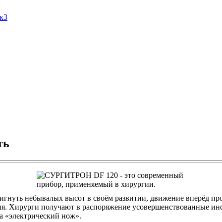
Ак3
ть
тигнуть небывалых высот в своём развитии, движение вперёд пр
ия. Хирурги получают в распоряжение усовершенствованные ин
а «электрический нож».