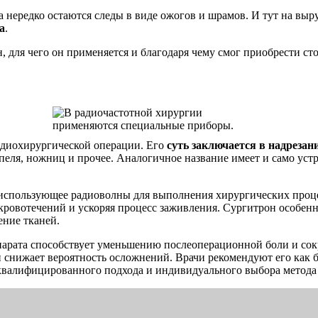
а нередко остаются следы в виде ожогов и шрамов. И тут на вы
а
.
он, для чего он применяется и благодаря чему смог приобрести 
адиохирургической операции. Его
суть заключается в надреза
пеля, ножниц и прочее. Аналогичное название имеет и само уст
использующее радиоволны для выполнения хирургических процед
кровотечений и ускоряя процесс заживления. Сургитрон особенн
ение тканей.
парата способствует уменьшению послеоперационной боли и со
он снижает вероятность осложнений. Врачи рекомендуют его как
квалифицированного подхода и индивидуального выбора метода 