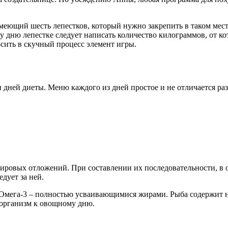
меющий шесть лепестков, который нужно закрепить в таком месте
 дню лепестке следует написать количество килограммов, от кот
сить в скучный процесс элемент игры.
 дней диеты. Меню каждого из дней простое и не отличается ра
ировых отложений. При составлении их последовательности, в о
дует за ней.
 Омега-3 – полностью усваивающимися жирами. Рыба содержит не
 организм к овощному дню.