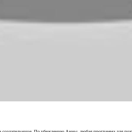
а создательнице. По убеждению Анны, любая программа для поху