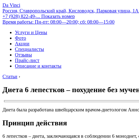
Da Vinci
Россия, Ставропольский край, Кисловодск, Парковая улица, 1
+7 (928) 822-49-...
Показать номер
Время работы: Пн-пт: 08:00—20:00; сб: 08:00—15:00
Услуги и Цены
Фото
Акции
Специалисты
Отзывы
Прайс-лист
Описание и контакты
Статьи
›
Диета 6 лепестков – похудение без муче
Диета была разработана швейцарским врачом-диетологом Анной
Принцип действия
6 лепестков – диета, заключающаяся в соблюдении 6 монодиет,