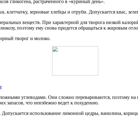
асов гликогена, растраченного в «куриный день».
и, клетчатку, зерновые хлебцы и отруби. Допускается квас, зелен
ральных веществ. При характерной для творога низкой калорий
глюкозу, поэтому ему снова придется обращаться к жировым отл
ирный творог и молоко.
м
ложными углеводами. Они сложно перевариваются, поэтому на пр
оих запасов, что неизбежно ведет к похудению.
 Допускается использование лимонной цедры, ванилина, корицы,