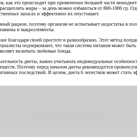
, как это происходит при применении большей части монодиет.
 расщеплять жиры – за день можно избавиться от 800-1000 гр. 
ственных запасах и эффективно их опустошает.
азный рацион, поэтому организм не испытывает недостатка в по
витамины и макроэлементы.
ние благодаря своей простоте и разнообразию. Этот метод поху
ециалисты подчеркивают, что такая система питания может быт
озволяет включать любимые блюда.
кательность диеты, важно учитывать индивидуальные особеннос
ществ. Поэтому перед началом диеты рекомендуется проконсуль
тивных последствий. В целом, диета 6 лепестков может стать 