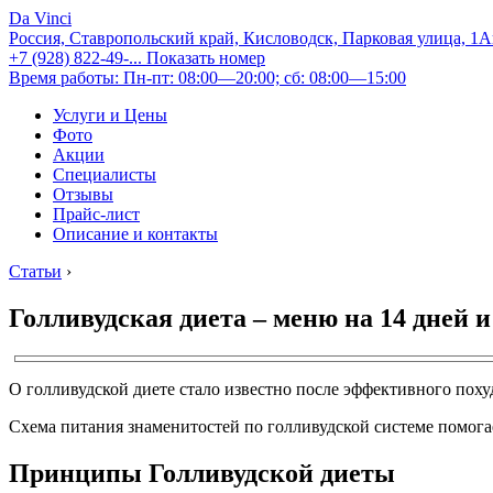
Da Vinci
Россия, Ставропольский край, Кисловодск, Парковая улица, 1
+7 (928) 822-49-...
Показать номер
Время работы: Пн-пт: 08:00—20:00; сб: 08:00—15:00
Услуги и Цены
Фото
Акции
Специалисты
Отзывы
Прайс-лист
Описание и контакты
Статьи
›
Голливудская диета – меню на 14 дней и
О голливудской диете стало известно после эффективного пох
Схема питания знаменитостей по голливудской системе помогае
Принципы Голливудской диеты