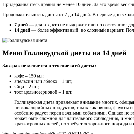
Придерживайтесь правил не менее 10 дней. За это время вес сни
Продолжительность диеты от 7 до 14 дней. В первые дни уходит
7 дней
— для тех, кто не выдержит или по состоянию здо
14 дней
— более эффективный, но сложный вариант. Полу
Меню Голливудской диеты на 14 дней
Завтрак не меняется в течение всей диеты
:
кофе – 150 мл;
апельсин или яблоко – 1 шт;
яйца – 2 шт;
тост цельнозерновой – 1 шт.
Голливудская диета привлекает внимание многих, обещая 
низкокалорийных продуктов, таких как овощи, фрукты и 
особенно радует перед важными событиями. Однако не вс
может быть сложной для длительного соблюдения, и мног
краткосрочных целей, но требует осторожного подхода и
https://youtube.com/watch?v=UGuZhNUy7Cw