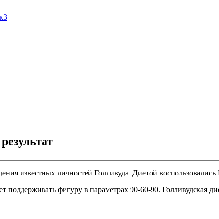
Ак3
 результат
удения известных личностей Голливуда. Диетой воспользовались 
т поддерживать фигуру в параметрах 90-60-90. Голливудская дие