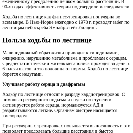
ежедневному преодолению пешком больших расстояний. В
90-х годах эффективность теории подтвердили исследователи.
Ходьба по лестнице как фитнес-тренировка популярна во
всем мире. В Нью-Йорке ежегодно с 1978 г. проводят забег по
лестницам небоскреба Эмпайр-стейт-билдинг.
Польза ходьбы по лестнице
Малоподвижный образ жизни приводит к гиподинамии,
ожирению, нарушению метаболизма и проблемам с сердцем.
Среднестатистический житель мегаполиса проходит за день 5-
6 тысяч шагов, а это половина от нормы. Ходьба по лестнице
борется с недугами.
Улучшает работу сердца и диафрагмы
Ходьбу по лестнице относят к разряду кардиотренировок. С
помощью регулярного подъема и спуска по ступеням
активируется работа сердца, нормализуется АД и
разрабатываются лёгкие. Организм быстрее насыщается
кислородом.
При регулярных тренировках повышается выносливость и это
позволяет преодолевать большие расстояния и быстро