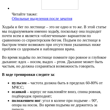
Читайте также:
Обильные выделения после зачатия
Ходьба и бег по лестнице ‒ это не одно и то же. В этой статье
мы подразумеваем именно ходьбу, поскольку она подходит
почти всем и является «облегченным» вариантом по
сравнению со спринтерским бегом. Подъем по лестнице в
быстром темпе возможен при отсутствии указанных ниже
проблем со здоровьем и наблюдении врача.
Во время ходьбы по лестнице помните про ровное и глубокое
дыхание: вдох – носом, выдох ‒ ртом. Дыхание может быть
частым, но должна сохраняться возможность говорить.
В ходе тренировки следите за
:
пульсом
– частота должна быть в пределах 60-80% от
МЧСС;
осанкой
– корпус не наклоняйте вниз, спина ровная,
подбородок приподнят;
положением ног
: угол в колене при подъеме ‒ 90º,
опора на носок. Во время подъема не держитесь за
перила.