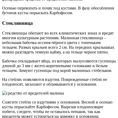
Осенью перекопать и почву под кустами. В фазу обособления
бутонов кусты опрыскать Карбофосом.
Стеклянница
Стеклянницы обитают во всех климатических зонах и вредят
многим культурным растениям. Малинная стеклянница –
небольшая бабочка иссиня-чёрного цвета с тоненьким
тельцем. Размах крыльев всего 2 см. На передних крылышках
можно разглядеть темную кайму, а на тельце черное пятно.
Бабочка откладывает яйца, из которых вылупляются гусеницы
длиной до 3 мм с желто-коричневыми головками и белым
тельцем. Зимуют гусеницы под корой малинных стебельков.
На стеблях появляются вздутия. Поврежденные стебли не
плодоносят, засыхают и обламываются у основания.
Сожгите стебли со вздутиями у основания. Весной и осенью
кусты опрыскайте Карбофосом. Вырезая плодоносящие
побеги, следите, чтобы не оставалось пеньков, так как
вредитель может устроиться на зимовку в основании.