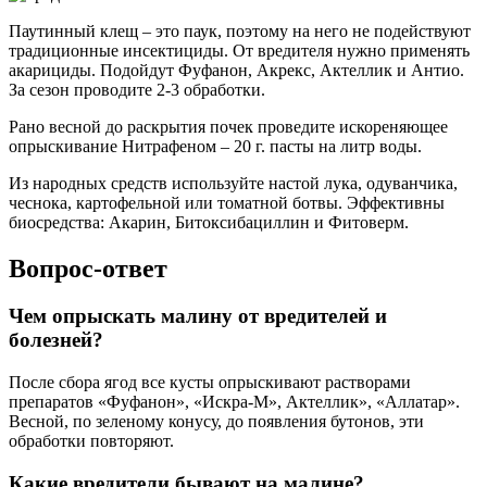
Паутинный клещ – это паук, поэтому на него не подействуют
традиционные инсектициды. От вредителя нужно применять
акарициды. Подойдут Фуфанон, Акрекс, Актеллик и Антио.
За сезон проводите 2-3 обработки.
Рано весной до раскрытия почек проведите искореняющее
опрыскивание Нитрафеном – 20 г. пасты на литр воды.
Из народных средств используйте настой лука, одуванчика,
чеснока, картофельной или томатной ботвы. Эффективны
биосредства: Акарин, Битоксибациллин и Фитоверм.
Вопрос-ответ
Чем опрыскать малину от вредителей и
болезней?
После сбора ягод все кусты опрыскивают растворами
препаратов «Фуфанон», «Искра-М», Актеллик», «Аллатар».
Весной, по зеленому конусу, до появления бутонов, эти
обработки повторяют.
Какие вредители бывают на малине?