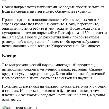
Почки покрываются паутинками. Молодые побеги засыхают.
Если их срезать, внутри можно обнаружить гусениц.
Прошлогодние отплодоносившие стебли в первых числах
апреля срежьте под корень и сожгите. Почву перекопайте,
опавшие листья сгребите и уничтожьте. После схода снега
кустарники и землю опрыскайте Нитрафеном – 150 г. средства
на 10 л воды. Побеги до раскрытия почек покройте слоем
разведенной в воде гашеной извести. Во время набухания
почек малинник опрыскайте Хлорофосом или Кинмиксом.
Клещи
Это микроскопический паучок, многоядный вредитель,
питающийся соками культурных и диких растений. Сильно
вредит в сухую жаркую погоду. Клещ обитает на обращенной
к земле стороне листа, окутывая ее сеткой из паутины.
Появляются паутинки на листьях, почках, цветочных бутонах
и стволах. На листьях появляются бурые пятнышки, затем
пластинки засыхают и опадают. Растения не цветет, а бутоны
осыпаются.