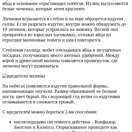
яйца в основание отрастающих побегов. Из яиц вылупляются
белые личинки, которые затем краснеют.
Личинки вгрызаются в стебли и на коре образуется вздутия –
галлы. Если разрезать вздутие, внутри можно обнаружить до
10 личинок, которые устроились на зимовку. Весной они
превратятся во взрослых насекомых, отложат яйца на
отросшие малиновые побеги и цикл повторится.
Стеблевая галлица любит откладывать яйца в загущенных
посадках, получающих много азотных удобрений. Между
корой и древесиной малины появляется промежуток, где
личинки могут развиваться.
На побегах появляются вздутия правильной формы,
напоминающие опухоли. Размер образований не больше
ногтя, цвет бурый. На следующий год ветви со вздутиями
отламываются и снижается урожай.
С вредителем можно бороться 2-мя способами:
инсектицидами системного действия – Конфидор,
Биотлин и Калипсо. Опрыскивание проводите как