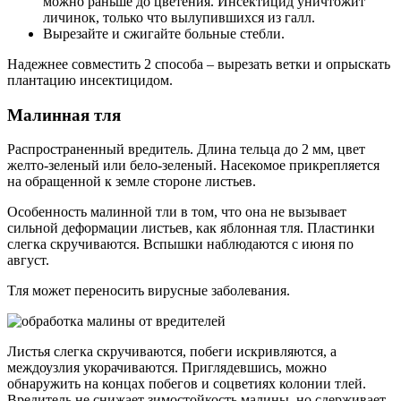
можно раньше до цветения. Инсектицид уничтожит
личинок, только что вылупившихся из галл.
Вырезайте и сжигайте больные стебли.
Надежнее совместить 2 способа – вырезать ветки и опрыскать
плантацию инсектицидом.
Малинная тля
Распространенный вредитель. Длина тельца до 2 мм, цвет
желто-зеленый или бело-зеленый. Насекомое прикрепляется
на обращенной к земле стороне листьев.
Особенность малинной тли в том, что она не вызывает
сильной деформации листьев, как яблонная тля. Пластинки
слегка скручиваются. Вспышки наблюдаются с июня по
август.
Тля может переносить вирусные заболевания.
Листья слегка скручиваются, побеги искривляются, а
междоузлия укорачиваются. Приглядевшись, можно
обнаружить на концах побегов и соцветиях колонии тлей.
Вредитель не снижает зимостойкость малины, но сдерживает