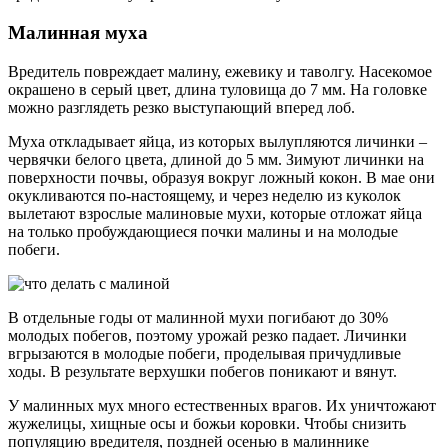
Малинная муха
Вредитель повреждает малину, ежевику и таволгу. Насекомое
окрашено в серый цвет, длина туловища до 7 мм. На головке
можно разглядеть резко выступающий вперед лоб.
Муха откладывает яйца, из которых вылупляются личинки –
червячки белого цвета, длиной до 5 мм. Зимуют личинки на
поверхности почвы, образуя вокруг ложный кокон. В мае они
окукливаются по-настоящему, и через неделю из куколок
вылетают взрослые малиновые мухи, которые отложат яйца
на только пробуждающиеся почки малины и на молодые
побеги.
В отдельные годы от малинной мухи погибают до 30%
молодых побегов, поэтому урожай резко падает. Личинки
вгрызаются в молодые побеги, проделывая причудливые
ходы. В результате верхушки побегов поникают и вянут.
У малинных мух много естественных врагов. Их уничтожают
жужелицы, хищные осы и божьи коровки. Чтобы снизить
популяцию вредителя, поздней осенью в малиннике