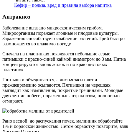
Кефир – польза, вред и правила выбора напитка
Антракноз
Заболевание вызвано микроскопическим грибом.
Микроорганизм поражает ягодные и плодовые культуры.
Заражению способствует ослабление растений. Гриб быстро
размножается во влажную погоду.
Сначала на пластинках появляются небольшие серые
пятнышки с красно-синей каймой диаметром до 3 мм. Пятна
концентрируются вдоль жилок и по краю листовых
пластинок.
Пятнышки объединяются, а листья засыхают и
преждевременно осыпаются. Пятнышки на черешках
выглядит как изъязвления, покрытые трещинами. Молодые
двухлетние побеги, пораженные антракнозом, полностью
отмирают.
Рано весной, до распускания почек, малинник обработайте
1%-й бордоской жидкостью. Летом обработку повторите, взяв
Хом или Оксихом.