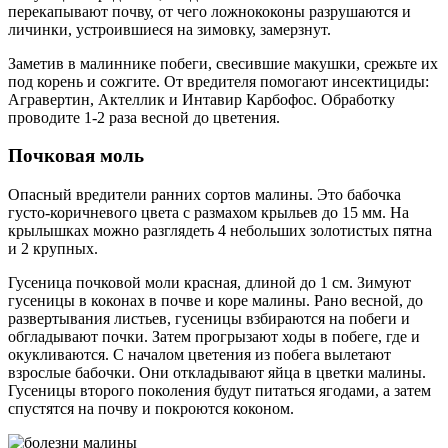
перекапывают почву, от чего ложнококоны разрушаются и
личинки, устроившиеся на зимовку, замерзнут.
Заметив в малиннике побеги, свесившие макушки, срежьте их
под корень и сожгите. От вредителя помогают инсектициды:
Агравертин, Актеллик и Интавир Карбофос. Обработку
проводите 1-2 раза весной до цветения.
Почковая моль
Опасный вредители ранних сортов малины. Это бабочка
густо-коричневого цвета с размахом крыльев до 15 мм. На
крылышках можно разглядеть 4 небольших золотистых пятна
и 2 крупных.
Гусеница почковой моли красная, длиной до 1 см. Зимуют
гусеницы в коконах в почве и коре малины. Рано весной, до
развертывания листьев, гусеницы взбираются на побеги и
обгладывают почки. Затем прогрызают ходы в побеге, где и
окукливаются. С началом цветения из побега вылетают
взрослые бабочки. Они откладывают яйца в цветки малины.
Гусеницы второго поколения будут питаться ягодами, а затем
спустятся на почву и покроются коконом.