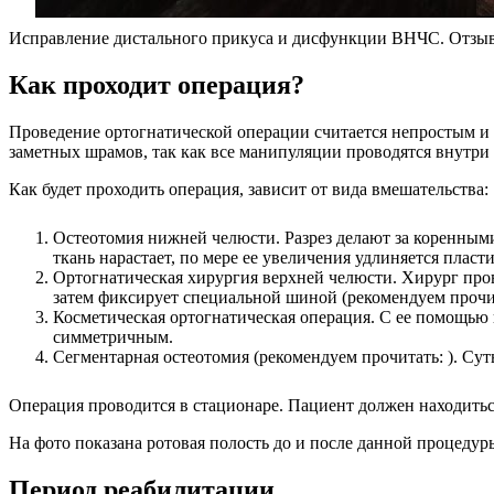
Исправление дистального прикуса и дисфункции ВНЧС. Отзыв
Как проходит операция?
Проведение ортогнатической операции считается непростым и о
заметных шрамов, так как все манипуляции проводятся внутри 
Как будет проходить операция, зависит от вида вмешательства:
Остеотомия нижней челюсти. Разрез делают за коренными
ткань нарастает, по мере ее увеличения удлиняется пласти
Ортогнатическая хирургия верхней челюсти. Хирург пров
затем фиксирует специальной шиной (рекомендуем прочит
Косметическая ортогнатическая операция. С ее помощью 
симметричным.
Сегментарная остеотомия (рекомендуем прочитать: ). Суть
Операция проводится в стационаре. Пациент должен находитьс
На фото показана ротовая полость до и после данной процедур
Период реабилитации