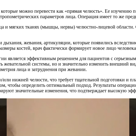
, которые можно перевести как «прямая челюсть». Ее изучению 
нтропометрических параметров лица. Операция имеет то же пред
а и мягких тканях (мышцы, нервы) челюстно-лицевой области. О
 дыхания, жевания, артикуляции, которые появились вследстви
азмеры костей, врач фактически формирует новое лицо человека
ии является эффективным решением для пациентов с серьезным
ть жевательной системы, но и значительно изменить внешний в
метрия лица и затруднения при жевании.
и/или нижней челюсти, что требует тщательной подготовки и п
ом, чтобы определить оптимальный подход. Результаты операци
стрируют значительные изменения, что подтверждает высокую эф