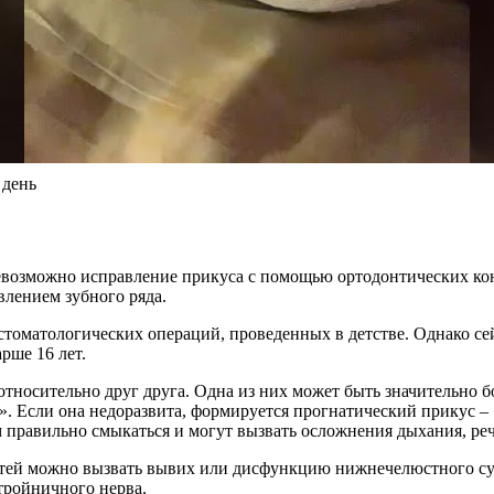
 день
 невозможно исправление прикуса с помощью ортодонтических к
влением зубного ряда.
томатологических операций, проведенных в детстве. Однако сейч
рше 16 лет.
тносительно друг друга. Одна из них может быть значительно б
. Если она недоразвита, формируется прогнатический прикус – 
м правильно смыкаться и могут вызвать осложнения дыхания, ре
юстей можно вызвать вывих или дисфункцию нижнечелюстного с
 тройничного нерва.