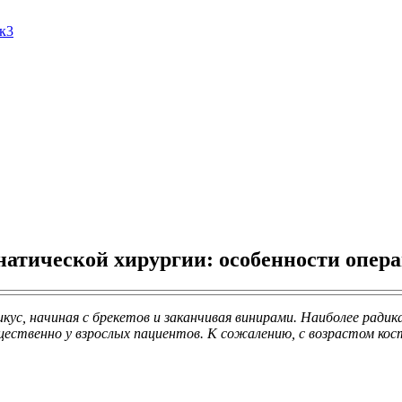
Ак3
атической хирургии: особенности операц
с, начиная с брекетов и заканчивая винирами. Наиболее радик
щественно у взрослых пациентов. К сожалению, с возрастом ко