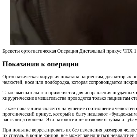
Брекеты ортогнатическая Операция Дистальный прикус ЧЛХ 1
Показания к операции
Ортогнатическая хирургия показана пациентам, для которых
челюстей, носа или подбородка, которая сопровождается искри
Такое вмешательство применяется для исправления неудачных с
хирургические вмешательства проводятся только пациентам ста
Также показанием является нарушение соотношения челюстей о
прогенический прикус, который в быту называют «бульдожьим»
часть лица скошена. Эти патологии не позволяют зубам и губа
При попытке корректировать их без изменения размеров чел
их спазма. В конце концов, все может завершиться невралгией