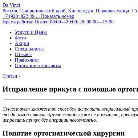
Da Vinci
Россия, Ставропольский край, Кисловодск, Парковая улица, 1
+7 (928) 822-49-...
Показать номер
Время работы: Пн-пт: 08:00—20:00; сб: 08:00—15:00
Услуги и Цены
Фото
Акции
Специалисты
Отзывы
Прайс-лист
Описание и контакты
Статьи
›
Исправление прикуса с помощью ортогн
Существует множество способов исправить неправильный прику
тогда, когда никакие другие методы уже не помогают, преиму
исправить прикус без операции невозможно.
Понятие ортогнатической хирургии