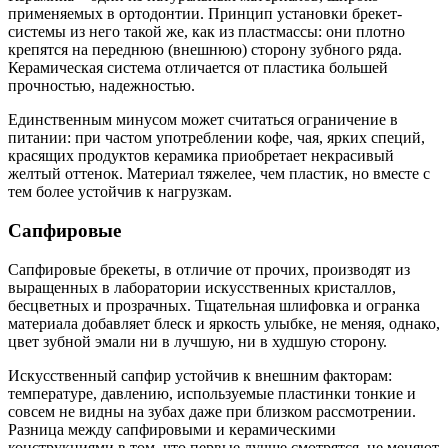
применяемых в ортодонтии. Принцип установки брекет-
системы из него такой же, как из пластмассы: они плотно
крепятся на переднюю (внешнюю) сторону зубного ряда.
Керамическая система отличается от пластика большей
прочностью, надежностью.
Единственным минусом может считаться ограничение в
питании: при частом употреблении кофе, чая, ярких специй,
красящих продуктов керамика приобретает некрасивый
желтый оттенок. Материал тяжелее, чем пластик, но вместе с
тем более устойчив к нагрузкам.
Сапфировые
Сапфировые брекеты, в отличие от прочих, производят из
выращенных в лаборатории искусственных кристаллов,
бесцветных и прозрачных. Тщательная шлифовка и огранка
материала добавляет блеск и яркость улыбке, не меняя, однако,
цвет зубной эмали ни в лучшую, ни в худшую сторону.
Искусственный сапфир устойчив к внешним факторам:
температуре, давлению, используемые пластинки тонкие и
совсем не видны на зубах даже при близком рассмотрении.
Разница между сапфировыми и керамическими
конструкциями в том, что первые лучше смотрятся, не меняют