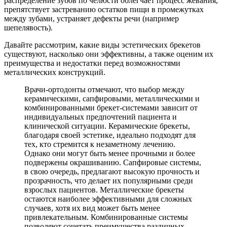
распределение зубов по челюсти облегчает процесс жевания,
препятствует застреванию остатков пищи в промежутках
между зубами, устраняет дефекты речи (например
шепелявость).
Давайте рассмотрим, какие виды эстетических брекетов
существуют, насколько они эффективны, а также оценим их
преимущества и недостатки перед возможностями
металлических конструкций.
Врачи-ортодонты отмечают, что выбор между
керамическими, сапфировыми, металлическими и
комбинированными брекет-системами зависит от
индивидуальных предпочтений пациента и
клинической ситуации. Керамические брекеты,
благодаря своей эстетике, идеально подходят для
тех, кто стремится к незаметному лечению.
Однако они могут быть менее прочными и более
подвержены окрашиванию. Сапфировые системы,
в свою очередь, предлагают высокую прочность и
прозрачность, что делает их популярными среди
взрослых пациентов. Металлические брекеты
остаются наиболее эффективными для сложных
случаев, хотя их вид может быть менее
привлекательным. Комбинированные системы
позволяют сочетать преимущества различных