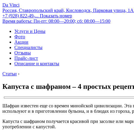
Da Vinci
Россия, Ставропольский край, Кисловодск, Парковая улица, 1
+7 (928) 822-49-...
Показать номер
Время работы: Пн-пт: 08:00—20:00; сб: 08:00—15:00
Услуги и Цены
Фото
Акции
Специалисты
Отзывы
Прайс-лист
Описание и контакты
Статьи
›
Капуста с шафраном – 4 простых рецеп
Шафран известен еще со времен минойской цивилизации. Эта п
используют и в приготовлении бульона, и в блюдах из гороха, 
Капуста с шафраном получается красивой при засолке или мар
употреблении с капустой.