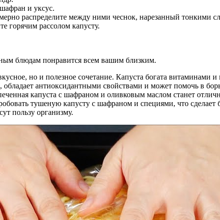
 шафран и уксус.
мерно распределите между ними чеснок, нарезанный тонкими с
те горячим рассолом капусту.
сным блюдам понравится всем вашим близким.
 вкусное, но и полезное сочетание. Капуста богата витаминами 
 обладает антиоксидантными свойствами и может помочь в борь
апеченная капуста с шафраном и оливковым маслом станет отлич
пробовать тушеную капусту с шафраном и специями, что сделае
сут пользу организму.