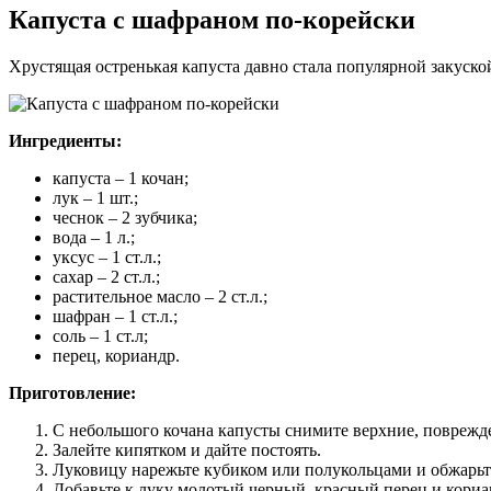
Капуста с шафраном по-корейски
Хрустящая остренькая капуста давно стала популярной закуско
Ингредиенты:
капуста – 1 кочан;
лук – 1 шт.;
чеснок – 2 зубчика;
вода – 1 л.;
уксус – 1 ст.л.;
сахар – 2 ст.л.;
растительное масло – 2 ст.л.;
шафран – 1 ст.л.;
соль – 1 ст.л;
перец, кориандр.
Приготовление:
С небольшого кочана капусты снимите верхние, поврежд
Залейте кипятком и дайте постоять.
Луковицу нарежьте кубиком или полукольцами и обжарьте
Добавьте к луку молотый черный, красный перец и кориа