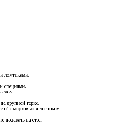
ми ломтиками.
 и специями.
маслом.
 на крупной терке.
 её с морковью и чесноком.
е подавать на стол.