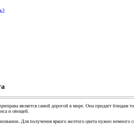
Ак3
та
риправа является самой дорогой в мире. Она придает блюдам т
риса и овощей.
иновании. Для получения яркого желтого цвета нужно немного 