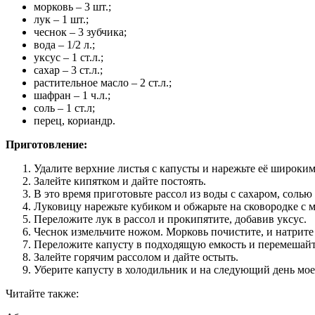
морковь – 3 шт.;
лук – 1 шт.;
чеснок – 3 зубчика;
вода – 1/2 л.;
уксус – 1 ст.л.;
сахар – 3 ст.л.;
растительное масло – 2 ст.л.;
шафран – 1 ч.л.;
соль – 1 ст.л;
перец, кориандр.
Приготовление:
Удалите верхние листья с капусты и нарежьте её широки
Залейте кипятком и дайте постоять.
В это время приготовьте рассол из воды с сахаром, солью
Луковицу нарежьте кубиком и обжарьте на сковородке с 
Переложите лук в рассол и прокипятите, добавив уксус.
Чеснок измельчите ножом. Морковь почистите, и натрите
Переложите капусту в подходящую емкость и перемешайте
Залейте горячим рассолом и дайте остыть.
Уберите капусту в холодильник и на следующий день моет
Читайте также: