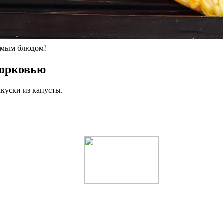
имым блюдом!
морковью
куски из капусты.