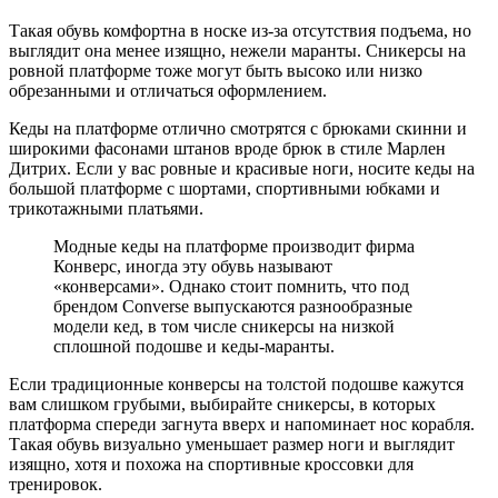
Такая обувь комфортна в носке из-за отсутствия подъема, но
выглядит она менее изящно, нежели маранты. Сникерсы на
ровной платформе тоже могут быть высоко или низко
обрезанными и отличаться оформлением.
Кеды на платформе отлично смотрятся с брюками скинни и
широкими фасонами штанов вроде брюк в стиле Марлен
Дитрих. Если у вас ровные и красивые ноги, носите кеды на
большой платформе с шортами, спортивными юбками и
трикотажными платьями.
Модные кеды на платформе производит фирма
Конверс, иногда эту обувь называют
«конверсами». Однако стоит помнить, что под
брендом Converse выпускаются разнообразные
модели кед, в том числе сникерсы на низкой
сплошной подошве и кеды-маранты.
Если традиционные конверсы на толстой подошве кажутся
вам слишком грубыми, выбирайте сникерсы, в которых
платформа спереди загнута вверх и напоминает нос корабля.
Такая обувь визуально уменьшает размер ноги и выглядит
изящно, хотя и похожа на спортивные кроссовки для
тренировок.