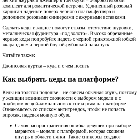
легкий ажурный джемпер в тон обуви – очаровательный
комплект для романтической встречи. Удлиненный розовый
кардиган наденьте поверх черного платья-футляра и
дополните розовыми сникерсами с ажурными вставками.
Сделать кеды изящнее помогут стразы, отсутствие шуровки,
металлическая фурнитура «под золото». Высоко обрезанные
черные кеды попробуйте надеть с черной трикотажной юбкой
«карандаш» и черной блузой-рубашкой навыпуск.
Читайте также:
Джинсовая куртка – куда и с чем носить
Как выбрать кеды на платформе?
Кеды на толстой подошве – не совсем обычная обувь, поэтому
у женщин возникают сложности с выбором модели и с
подбором вещей-компаньонов к сникерсам на платформе.
Ознакомьтесь со списком антитрендов, чтобы не попасть
впросак, надевая модную обувь.
Самая распространенная ошибка девушек при выборе
марантов – модели с платформой, которая скошена
внутрь в области пятки. Такие сникерсы создают