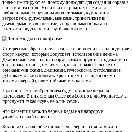
только имитируют ее, поэтому подходят для создания образа в
спортивном стиле. Носите их с трикотажными или
нейлоновыми спортивными костюмами, куртками и
ветровками, футболками, майками, трикотажными
джемперами и свитшотами, спортивными юбками и
платьями, водолазками, футболками поло.
Интересные образы получатся, если остановиться на подстиле
спорт-кэжуал, который допускает использование денима.
Джинсовые кеды на платформе комбинируются с одеждой из
трикотажа, хлопка, полиэстера, кожи, пряжи. Носите их с
брюками-чиносами, джинсами, пуловерами, футболками и
рубашками, лонгсливами, кроп-топами и спортивными
топами оверсайз, олимпийками и жакетами.
Практичным приобретением будут кожаные кеды на
платформе. В них стопам будет комфортно в любую погоду, а
прослужит такая обувь не один сезон.
Что касается цвета, то черные кеды на платформе –
универсальный вариант.
Кожаные высоко обрезанные кеды черного цвета можно
носить вместо ботильонов под демисезонную одежду кроме