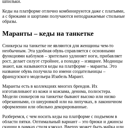
шпильки.
Кеды на платформе отлично комбинируются даже с платьями,
а с брюками и шортами получаются неподражаемые стильные
образы.
Маранты – кеды на танкетке
Сникерсы на танкетке не являются для женщины чем-то
необычным. Эта удобная обувь справляется с основными
функциями каблуков – зрительно удлиняет ноги, прибавляет
рост, делает силуэт стройнее, а походку – изящнее. Модницы
знают, как называются кеды на платформе – маранты. Это
название обувь получила по имени создательницы –
французского модельера Изабель Марант.
Маранты есть в коллекциях многих брендов. Их
изготавливают из кожи и кожзама, денима, полиэстера.
Модели сникерсов на танкетке бывают высоко или низко
обрезанными, со шнуровкой или на липучках, в лаконичном
оформлении или обильно декорированные.
Разберемся, с чем носить кеды на платформе с подъемом в
области пятки. Оптимальный вариант – это брюки и джинсы
скинни в рамках стиля кэжуал. Вверху может быть майка или