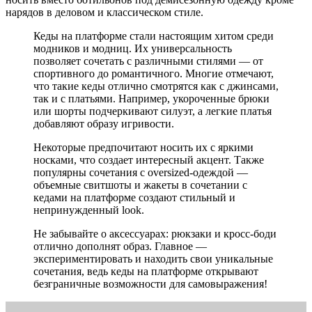
нарядов в деловом и классическом стиле.
Кеды на платформе стали настоящим хитом среди
модников и модниц. Их универсальность
позволяет сочетать с различными стилями — от
спортивного до романтичного. Многие отмечают,
что такие кеды отлично смотрятся как с джинсами,
так и с платьями. Например, укороченные брюки
или шорты подчеркивают силуэт, а легкие платья
добавляют образу игривости.
Некоторые предпочитают носить их с яркими
носками, что создает интересный акцент. Также
популярны сочетания с oversized-одеждой —
объемные свитшоты и жакеты в сочетании с
кедами на платформе создают стильный и
непринужденный look.
Не забывайте о аксессуарах: рюкзаки и кросс-боди
отлично дополнят образ. Главное —
экспериментировать и находить свои уникальные
сочетания, ведь кеды на платформе открывают
безграничные возможности для самовыражения!