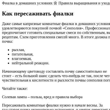
Фиалка в домашних условиях 🌼 Правила выращивания и ухода
Как пересаживать фиалки
Даже самые капризные комнатные фиалки в домашних услови
удовлетворяются покупной почвой «Сенполия». Профессионал
предпочитают готовить специальные смеси по собственным, 
рецептам. Схем приготовления смесей много. В итоге должна 
почва:
рыхлая,
питательная,
влагоемкая,
нейтральной реакции.
Начинающему цветоводу составлять почву самостоятельно не
стоит – есть большой шанс сделать что-нибудь не так, после чег
чувствительная к кислотности и рыхлости почвы сенполия пог
Читайте также:
Солевая лампа – польза, вред и правила выбора
Пересаживать комнатные фиалки нужно в начале весны. За
год старая почва окончательно истощается, и цветок перестает