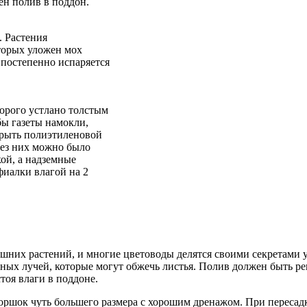
жен полив в поддон.
. Растения
оторых уложен мох
 постепенно испаряется
орого устлано толстым
бы газеты намокли,
крыть полиэтиленовой
ерез них можно было
кой, а надземные
фиалки влагой на 2
шних растений, и многие цветоводы делятся своими секретами у
ечных лучей, которые могут обжечь листья. Полив должен быть 
стоя влаги в поддоне.
горшок чуть большего размера с хорошим дренажом. При пересадк