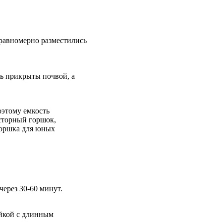
 равномерно разместились
сь прикрыты почвой, а
оэтому емкость
сторный горшок,
горшка для юных
через 30-60 минут.
ейкой с длинным