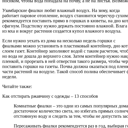
носиком, чтобы вода попадала на почву, а не на листья. Возмо
Узамбарские фиалки любят влажный воздух. На зиму, когда
работает паровое отопление, воздух становится чересчур сухим
рекомендуется поставить прямо в горшках в кюветы, на дно к
сфагнум. Подстилку нужно держать постоянно влажной. Влага
из мха и вокруг растения создается купол влажного воздуха.
Если нужно уехать из дома на несколько недель горшки с
фиалками можно установить в пластиковый контейнер, дно кот
слоем газет. Контейнер заполняют водой с таким расчетом, что
но вода не дошла до верхнего слоя. Затем контейнер нужно на
пленкой, и прорезать в ней отверстия такого размера, чтобы ч
поставить горшки на газеты. Почва должна оказаться под плен
части растений на воздухе. Такой способ полива обеспечивает 
недели.
Читайте также:
Как отстирать ржавчину с одежды – 13 способов
Комнатные фиалки – это одни из самых популярных дома
достаточное количество света, но избегать прямых солн
отстоянную воду и следить за тем, чтобы не допустить за
Пересаживать фиалки рекомендуется раз в год, выбирая 