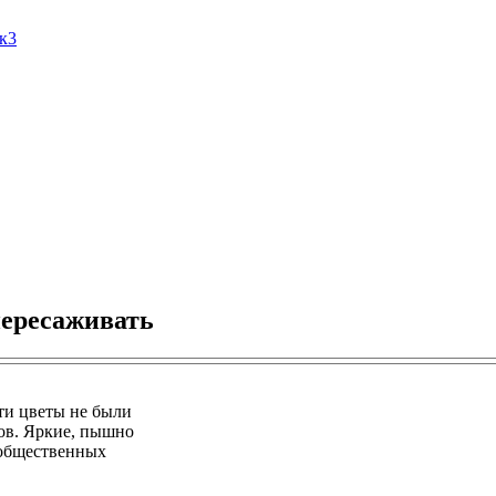
Ак3
пересаживать
эти цветы не были
ов. Яркие, пышно
 общественных