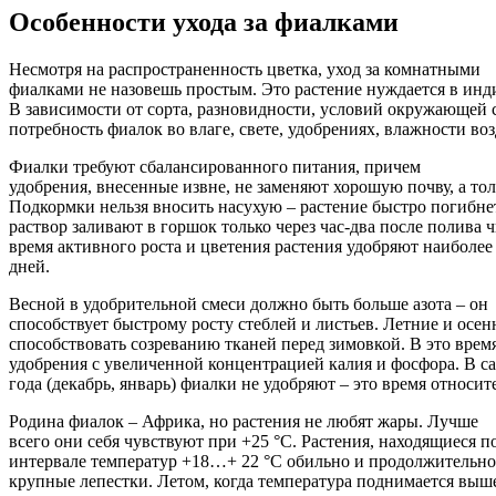
Особенности ухода за фиалками
Несмотря на распространенность цветка, уход за комнатными
фиалками не назовешь простым. Это растение нуждается в инд
В зависимости от сорта, разновидности, условий окружающей 
потребность фиалок во влаге, свете, удобрениях, влажности воз
Фиалки требуют сбалансированного питания, причем
удобрения, внесенные извне, не заменяют хорошую почву, а тол
Подкормки нельзя вносить насухую – растение быстро погибне
раствор заливают в горшок только через час-два после полива 
время активного роста и цветения растения удобряют наиболее 
дней.
Весной в удобрительной смеси должно быть больше азота – он
способствует быстрому росту стеблей и листьев. Летние и осе
способствовать созреванию тканей перед зимовкой. В это врем
удобрения с увеличенной концентрацией калия и фосфора. В 
года (декабрь, январь) фиалки не удобряют – это время относит
Родина фиалок – Африка, но растения не любят жары. Лучше
всего они себя чувствуют при +25 °C. Растения, находящиеся п
интервале температур +18…+ 22 °C обильно и продолжительно
крупные лепестки. Летом, когда температура поднимается выше