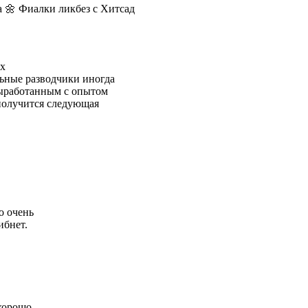
 🌼 Фиалки ликбез с Хитсад
ях
ьные разводчики иногда
выработанным с опытом
получится следующая
о очень
ибнет.
 хорошо