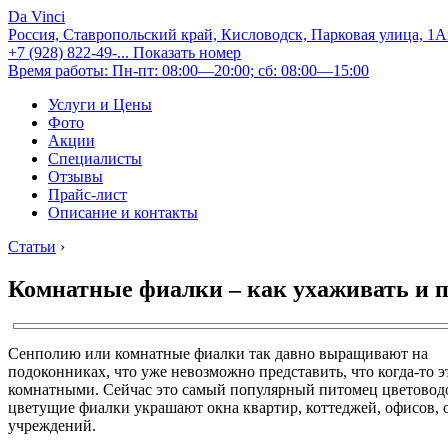
Da Vinci
Россия, Ставропольский край, Кисловодск, Парковая улица, 1
+7 (928) 822-49-...
Показать номер
Время работы: Пн-пт: 08:00—20:00; сб: 08:00—15:00
Услуги и Цены
Фото
Акции
Специалисты
Отзывы
Прайс-лист
Описание и контакты
Статьи
›
Комнатные фиалки – как ухаживать и 
Сенполию или комнатные фиалки так давно выращивают на
подоконниках, что уже невозможно представить, что когда-то 
комнатными. Сейчас это самый популярный питомец цветовод
цветущие фиалки украшают окна квартир, коттеджей, офисов,
учреждений.