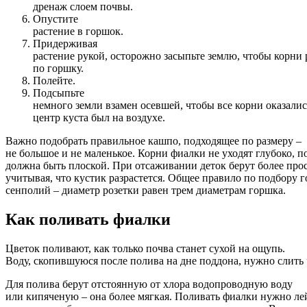
дренаж слоем почвы.
Опустите
растение в горшок.
Придерживая
растение рукой, осторожно засыпьте землю, чтобы корни
по горшку.
Полейте.
Подсыпьте
немного земли взамен осевшей, чтобы все корни оказали
центр куста был на воздухе.
Важно подобрать правильное кашпо, подходящее по размеру –
не большое и не маленькое. Корни фиалки не уходят глубоко, п
должна быть плоской. При отсаживании деток берут более про
учитывая, что кустик разрастется. Общее правило по подбору 
сенполий – диаметр розетки равен трем диаметрам горшка.
Как поливать фиалки
Цветок поливают, как только почва станет сухой на ощупь.
Воду, скопившуюся после полива на дне поддона, нужно слить 
Для полива берут отстоянную от хлора водопроводную воду
или кипяченую – она более мягкая. Поливать фиалки нужно л