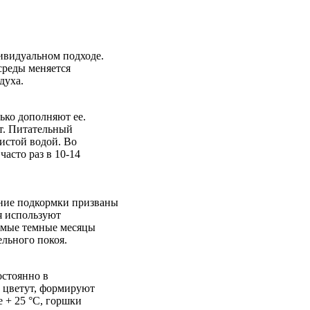
ивидуальном подходе.
среды меняется
духа.
ько дополняют ее.
т. Питательный
чистой водой. Во
часто раз в 10-14
нние подкормки призваны
я используют
самые темные месяцы
ельного покоя.
остоянно в
 цветут, формируют
 + 25 °C, горшки