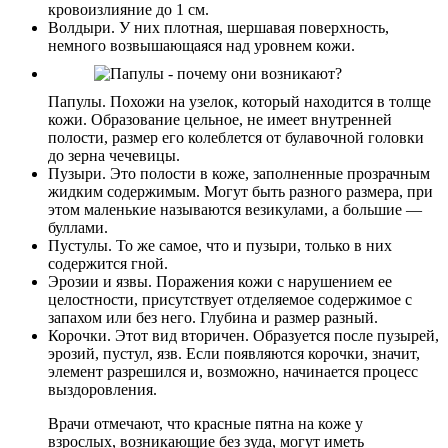
кровоизлияние до 1 см.
Волдыри. У них плотная, шершавая поверхность,
немного возвышающаяся над уровнем кожи.
Папулы. Похожи на узелок, который находится в толще
кожи. Образование цельное, не имеет внутренней
полости, размер его колеблется от булавочной головки
до зерна чечевицы.
Пузыри. Это полости в коже, заполненные прозрачным
жидким содержимым. Могут быть разного размера, при
этом маленькие называются везикулами, а большие —
буллами.
Пустулы. То же самое, что и пузыри, только в них
содержится гной.
Эрозии и язвы. Поражения кожи с нарушением ее
целостности, присутствует отделяемое содержимое с
запахом или без него. Глубина и размер разный.
Корочки. Этот вид вторичен. Образуется после пузырей,
эрозий, пустул, язв. Если появляются корочки, значит,
элемент разрешился и, возможно, начинается процесс
выздоровления.
Врачи отмечают, что красные пятна на коже у
взрослых, возникающие без зуда, могут иметь