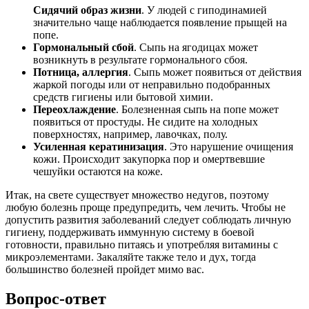
Сидячий образ жизни
. У людей с гиподинамией
значительно чаще наблюдается появление прыщей на
попе.
Гормональный сбой
. Сыпь на ягодицах может
возникнуть в результате гормонального сбоя.
Потница, аллергия
. Сыпь может появиться от действия
жаркой погоды или от неправильно подобранных
средств гигиены или бытовой химии.
Переохлаждение
. Болезненная сыпь на попе может
появиться от простуды. Не сидите на холодных
поверхностях, например, лавочках, полу.
Усиленная кератинизация
. Это нарушение очищения
кожи. Происходит закупорка пор и омертвевшие
чешуйки остаются на коже.
Итак, на свете существует множество недугов, поэтому
любую болезнь проще предупредить, чем лечить. Чтобы не
допустить развития заболеваний следует соблюдать личную
гигиену, поддерживать иммунную систему в боевой
готовности, правильно питаясь и употребляя витамины с
микроэлементами. Закаляйте также тело и дух, тогда
большинство болезней пройдет мимо вас.
Вопрос-ответ