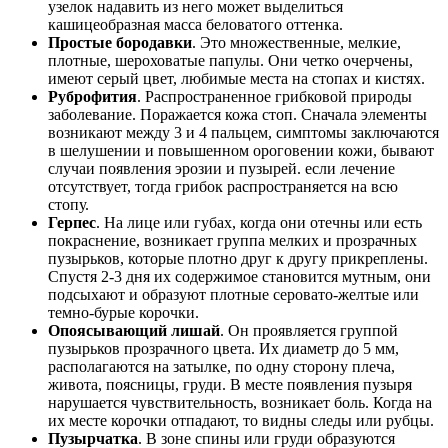
узелок надавить из него может выделиться
кашицеобразная масса беловатого оттенка.
Простые бородавки
. Это множественные, мелкие,
плотные, шероховатые папулы. Они четко очерчены,
имеют серый цвет, любимые места на стопах и кистях.
Руброфития
. Распространенное грибковой природы
заболевание. Поражается кожа стоп. Сначала элементы
возникают между 3 и 4 пальцем, симптомы заключаются
в шелушении и повышенном ороговении кожи, бывают
случаи появления эрозии и пузырей. если лечение
отсутствует, тогда грибок распространяется на всю
стопу.
Герпес
. На лице или губах, когда они отечны или есть
покраснение, возникает группа мелких и прозрачных
пузырьков, которые плотно друг к другу прикреплены.
Спустя 2-3 дня их содержимое становится мутным, они
подсыхают и образуют плотные серовато-желтые или
темно-бурые корочки.
Опоясывающий лишай
. Он проявляется группой
пузырьков прозрачного цвета. Их диаметр до 5 мм,
располагаются на затылке, по одну сторону плеча,
живота, поясницы, груди. В месте появления пузыря
нарушается чувствительность, возникает боль. Когда на
их месте корочки отпадают, то видны следы или рубцы.
Пузырчатка
. В зоне спины или груди образуются