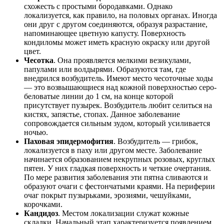
схожесть с простыми бородавками. Однако
локализуется, как правило, на половых органах. Иногда
они друг с другом соединяются, образуя разрастание,
напоминающее цветную капусту. Поверхность
кондиломы может иметь красную окраску или другой
цвет.
Чесотка
. Она проявляется мелкими везикулами,
папулами или волдырями. Образуются там, где
внедрился возбудитель. Имеют место чесоточные ходы
— это возвышающиеся над кожной поверхностью серо-
беловатые линии до 1 см, на конце которой
присутствует пузырек. Возбудитель любит селиться на
кистях, запястье, стопах. Данное заболевание
сопровождается сильным зудом, который усиливается
ночью.
Паховая эпидермофития
. Возбудитель — грибок,
локализуется в паху или другом месте. Заболевание
начинается образованием некрупных розовых, круглых
пятен. У них гладкая поверхность и четкие очертания.
По мере развития заболевания эти пятна сливаются и
образуют очаги с фестончатыми краями. На периферии
очаг покрыт пузырьками, эрозиями, чешуйками,
корочками.
Кандидоз
. Местом локализации служат кожные
складки. Начальный этап характеризуется появлением