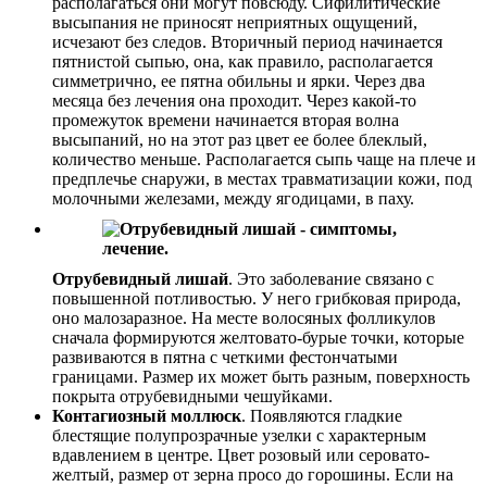
располагаться они могут повсюду. Сифилитические
высыпания не приносят неприятных ощущений,
исчезают без следов. Вторичный период начинается
пятнистой сыпью, она, как правило, располагается
симметрично, ее пятна обильны и ярки. Через два
месяца без лечения она проходит. Через какой-то
промежуток времени начинается вторая волна
высыпаний, но на этот раз цвет ее более блеклый,
количество меньше. Располагается сыпь чаще на плече и
предплечье снаружи, в местах травматизации кожи, под
молочными железами, между ягодицами, в паху.
Отрубевидный лишай
. Это заболевание связано с
повышенной потливостью. У него грибковая природа,
оно малозаразное. На месте волосяных фолликулов
сначала формируются желтовато-бурые точки, которые
развиваются в пятна с четкими фестончатыми
границами. Размер их может быть разным, поверхность
покрыта отрубевидными чешуйками.
Контагиозный моллюск
. Появляются гладкие
блестящие полупрозрачные узелки с характерным
вдавлением в центре. Цвет розовый или серовато-
желтый, размер от зерна просо до горошины. Если на