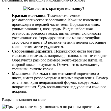
Высыпания, не имеющие инфекционную основу:
Красная волчанка
. Тяжелое системное
ревматологическое заболевание. Кожные изменения
происходят в верхней части тела. Поражается лицо,
ушные раковины, шея, грудь. Видна небольшая
отечность, розовость кожи, пятна имеют склонность
увеличиваться, формируя плотные мелкие чешуйки
серо-белого цвета. В весенне-летний период состояние
кожи в этом месте ухудшается.
Себорейный дерматит
. Поражаются места богатые
сальными железами, например, голова, кожные складки.
Образуются разного размера желто-красные пятна на
жирной коже, шелушатся. Отмечаются: намокание,
трещины, липкие корки.
Меланома
. Рак кожи с пигментацией коричневого
цвета, имеет розово-серые и черные вкрапления. Размер
от 2–3 мм, края неправильной формы, вокруг кожа
покрасневшая. Чуть возвышается над уровнем кожного
покрова.
Виды высыпания на коже