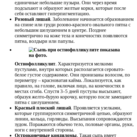
единичные небольшие пузыри. Они через время
подсыхают и образуют желтые корки, которые после
себя оставляют гиперпигментацию.
Розовый лишай
. Заболевание начинается образованием
на спине или груди розово-красного овального пятна с
небольшим шелушением в центре. Позднее
симметрично на коже тела и конечностях появляются
пятна, волдыри или папулы.
Остиофолликулит
. Характеризуется мелкими
пустулами, внутри которых располагается серовато-
белое густое содержимое. Они пронизаны волосом, по
периметру – красноватая кайма. Локализуется, как
правило, на голове, включая лицо, на конечностях в
местах сгиба. Спустя 3–5 дней пустулы высыхают,
образуя желто-бурую корочку, которую после замещают
пятна с шелушением.
Красный плоский лишай
. Проявляется узелками,
которые группируются симметричной цепью, образуют
линии, кольца, гирлянды. Высыпания сопровождаются
зудом. Поражаются обычно тело, половые органы, руки,
ноги с внутренней стороны.
Остроконечные кондиломы
. Такая сыпь имеет