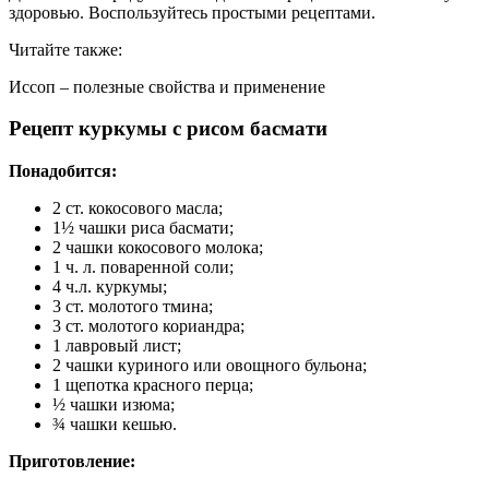
здоровью. Воспользуйтесь простыми рецептами.
Читайте также:
Иссоп – полезные свойства и применение
Рецепт куркумы с рисом басмати
Понадобится:
2 ст. кокосового масла;
1½ чашки риса басмати;
2 чашки кокосового молока;
1 ч. л. поваренной соли;
4 ч.л. куркумы;
3 ст. молотого тмина;
3 ст. молотого кориандра;
1 лавровый лист;
2 чашки куриного или овощного бульона;
1 щепотка красного перца;
½ чашки изюма;
¾ чашки кешью.
Приготовление: