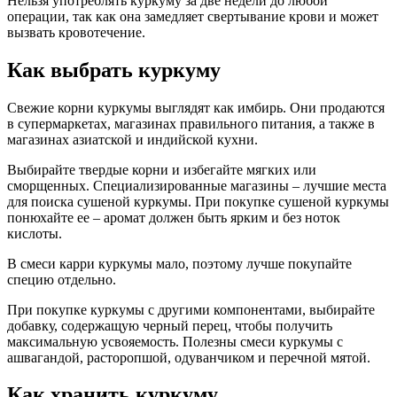
Нельзя употреблять куркуму за две недели до любой
операции, так как она замедляет свертывание крови и может
вызвать кровотечение.
Как выбрать куркуму
Свежие корни куркумы выглядят как имбирь. Они продаются
в супермаркетах, магазинах правильного питания, а также в
магазинах азиатской и индийской кухни.
Выбирайте твердые корни и избегайте мягких или
сморщенных. Специализированные магазины – лучшие места
для поиска сушеной куркумы. При покупке сушеной куркумы
понюхайте ее – аромат должен быть ярким и без ноток
кислоты.
В смеси карри куркумы мало, поэтому лучше покупайте
специю отдельно.
При покупке куркумы с другими компонентами, выбирайте
добавку, содержащую черный перец, чтобы получить
максимальную усвояемость. Полезны смеси куркумы с
ашвагандой, расторопшой, одуванчиком и перечной мятой.
Как хранить куркуму