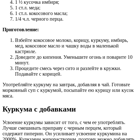
1 ½ кусочка имбиря;
1 ст.л. меда;
1 ст.л. кокосового масла;
1/4 ч.л. черного перца.
Приготовление:
Взбейте кокосовое молоко, корицу, куркуму, имбирь,
мед, кокосовое масло и чашку воды в маленькой
кастрюле.
Доведите до кипения. Уменьшите огонь и поварите 10
минут.
Процедите смесь через сито и разлейте в кружки.
Подавайте с корицей.
Употребляйте куркуму на завтрак, добавляя в чай. Готовьте
морковный суп с куркумой, посыпайте ею курицу или кусок
мяса.
Куркума с добавками
Усвоение куркумы зависит от того, с чем ее употреблять.
Лучше смешивать приправу с черным перцем, который
содержит пиперин. Он усиливает усвоение куркумина на
2000%. Куркумин жирорастворим, поэтому можно добавлять