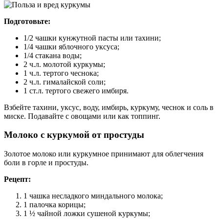
Подготовьте:
1/2 чашки кунжутной пасты или тахини;
1/4 чашки яблочного уксуса;
1/4 стакана воды;
2 ч.л. молотой куркумы;
1 ч.л. тертого чеснока;
2 ч.л. гималайской соли;
1 ст.л. тертого свежего имбиря.
Взбейте тахини, уксус, воду, имбирь, куркуму, чеснок и соль в
миске. Подавайте с овощами или как топпинг.
Молоко с куркумой от простуды
Золотое молоко или куркумное принимают для облегчения
боли в горле и простуды.
Рецепт:
1 чашка несладкого миндального молока;
1 палочка корицы;
1 ½ чайной ложки сушеной куркумы;