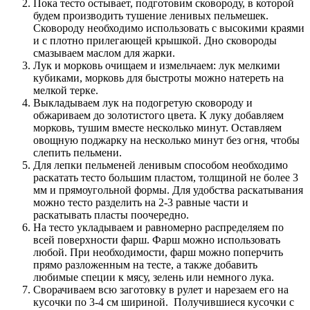
Пока тесто остывает, подготовим сковороду, в которой
будем производить тушение ленивых пельмешек.
Сковороду необходимо использовать с высокими краями
и с плотно прилегающей крышкой. Дно сковороды
смазываем маслом для жарки.
Лук и морковь очищаем и измельчаем: лук мелкими
кубиками, морковь для быстроты можно натереть на
мелкой терке.
Выкладываем лук на подогретую сковороду и
обжариваем до золотистого цвета. К луку добавляем
морковь, тушим вместе несколько минут. Оставляем
овощную поджарку на несколько минут без огня, чтобы
слепить пельмени.
Для лепки пельменей ленивым способом необходимо
раскатать тесто большим пластом, толщиной не более 3
мм и прямоугольной формы. Для удобства раскатывания
можно тесто разделить на 2-3 равные части и
раскатывать пласты поочередно.
На тесто укладываем и равномерно распределяем по
всей поверхности фарш. Фарш можно использовать
любой. При необходимости, фарш можно поперчить
прямо разложенным на тесте, а также добавить
любимые специи к мясу, зелень или немного лука.
Сворачиваем всю заготовку в рулет и нарезаем его на
кусочки по 3-4 см шириной. Получившиеся кусочки с