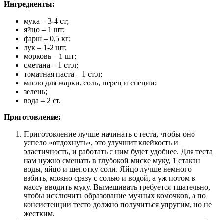
Ингредиенты:
мука – 3-4 ст;
яйцо – 1 шт;
фарш – 0,5 кг;
лук – 1-2 шт;
морковь – 1 шт;
сметана – 1 ст.л;
томатная паста – 1 ст.л;
масло для жарки, соль, перец и специи;
зелень;
вода – 2 ст.
Приготовление:
Приготовление лучше начинать с теста, чтобы оно
успело «отдохнуть», это улучшит клейкость и
эластичность, и работать с ним будет удобнее. Для теста
нам нужно смешать в глубокой миске муку, 1 стакан
воды, яйцо и щепотку соли. Яйцо лучше немного
взбить, можно сразу с солью и водой, а уж потом в
массу вводить муку. Вымешивать требуется тщательно,
чтобы исключить образование мучных комочков, а по
консистенции тесто должно получиться упругим, но не
жестким.