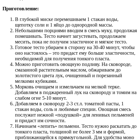
Приготовление:
В глубокой миске перемешиваем 1 стакан воды,
щепотку соли и 1 яйцо до однородной массы.
Небольшими порциями вводим в смесь муку, продолжая
помешивать. Тесто начнет загустевать, продолжаем
месить, пока не получим эластичное и мягкое тесто.
Готовое тесто убираем в сторону на 30-40 минут, чтобы
оно настоялось – это придаст ему больше эластичности,
необходимой для получения тонкого пласта.
Можно приготовить овощную подливу. На сковороде,
смазанной растительным маслом, обжариваем до
золотистого цвета лук, очищенный и порезанный
мелкими кубиками.
Морковь очищаем и измельчаем на мелкой терке.
Добавляем в поджаренный лук на сковороду и томим на
слабом огне 5-10 минут.
Добавляем в сковороду 2-3 ст.л. томатной пасты, 1
стакан воды, соль и любимые специи. Овощная смесь
послужит нежной «подушкой» для ленивых пельменей
и придаст им сочности.
Начинаем «лепить» пельмени. Тесто нужно раскатать до
тонкого пласта, толщиной не более 3 мм и формой,
приближающейся к прямоугольной. Для удобства моно