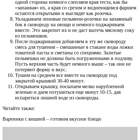
одной стороны немного слепляем края теста, как бы
«запаивая» их, а края со срезом и виднеющимся фаршем
остаются открытыми и выглядят как розочка.
Укладываем ленивые пельмени-розочки на запаянный
бок в сковороду на овощи и немного поджариваем
вместе. Это закрепит их и не даст вытечь мясному соку
из пельмешков.
После поджаривания добавляем в эту же сковороду
смесь для тушения – смешанные в стакане воды ложки
томатной пасты и сметаны со специями. Залитые
пельмешки не должны быть погруженными в подливу.
Пусть верхняя часть будет немного выше – так они не
потеряют форму и вкус.
Тушим на среднем все вместе на сковороде под
закрытой крышкой 30-40 минут.
Открываем крышку, посыпаем мелко нарубленной
зеленью и даем потушиться еще минут 10-15, дав
испариться лишней воде из сковороды.
Читайте также:
Вареники с вишней – готовим вкусное блюдо