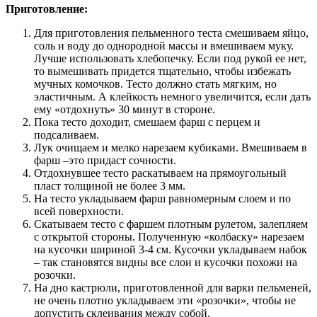
Приготовление:
Для приготовления пельменного теста смешиваем яйцо,
соль и воду до однородной массы и вмешиваем муку.
Лучше использовать хлебопечку. Если под рукой ее нет,
то вымешивать придется тщательно, чтобы избежать
мучных комочков. Тесто должно стать мягким, но
эластичным. А клейкость немного увеличится, если дать
ему «отдохнуть» 30 минут в стороне.
Пока тесто доходит, смешаем фарш с перцем и
подсаливаем.
Лук очищаем и мелко нарезаем кубиками. Вмешиваем в
фарш –это придаст сочности.
Отдохнувшее тесто раскатываем на прямоугольный
пласт толщиной не более 3 мм.
На тесто укладываем фарш равномерным слоем и по
всей поверхности.
Скатываем тесто с фаршем плотным рулетом, залепляем
с открытой стороны. Полученную «колбаску» нарезаем
на кусочки шириной 3-4 см. Кусочки укладываем набок
– так становятся видны все слои и кусочки похожи на
розочки.
На дно кастрюли, приготовленной для варки пельменей,
не очень плотно укладываем эти «розочки», чтобы не
допустить склеивания между собой.