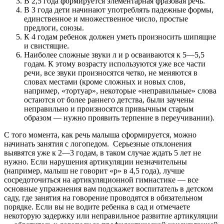
В 2,5 года формируется элементарная фразовая речь.
В 3 года дети начинают употреблять падежные формы,
единственное и множественное число, простые
предлоги, союзы.
К 4 годам ребенок должен уметь произносить шипящие
и свистящие.
Наиболее сложные звуки л и р осваиваются к 5—5,5
годам. К этому возрасту используются уже все части
речи, все звуки произносятся четко, не меняются в
словах местами (кроме сложных и новых слов,
например, «тортуар», некоторые «неправильные» слова
остаются от более раннего детства, были заучены
неправильно и произносятся привычным старым
образом — нужно проявить терпение в переучивании).
С того момента, как речь малыша сформируется, можно
начинать занятия с логопедом. Серьезные отклонения
выявятся уже к 2—3 годам, в таком случае ждать 5 лет не
нужно. Если нарушения артикуляции незначительны
(например, малыш не говорит «р» в 4,5 года), лучше
сосредоточиться на артикуляционной гимнастике — все
основные упражнения вам подскажет воспитатель в детском
саду, где занятия на говорение проводятся в обязательном
порядке. Если вы не водите ребенка в сад и отмечаете
некоторую задержку или неправильное развитие артикуляции