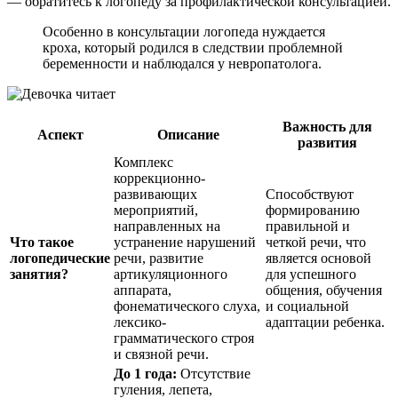
— обратитесь к логопеду за профилактической консультацией.
Особенно в консультации логопеда нуждается
кроха, который родился в следствии проблемной
беременности и наблюдался у невропатолога.
Важность для
Аспект
Описание
развития
Комплекс
коррекционно-
развивающих
Способствуют
мероприятий,
формированию
направленных на
правильной и
Что такое
устранение нарушений
четкой речи, что
логопедические
речи, развитие
является основой
занятия?
артикуляционного
для успешного
аппарата,
общения, обучения
фонематического слуха,
и социальной
лексико-
адаптации ребенка.
грамматического строя
и связной речи.
До 1 года:
Отсутствие
гуления, лепета,