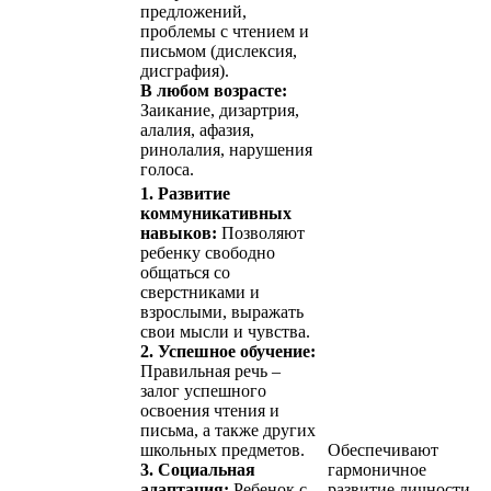
предложений,
проблемы с чтением и
письмом (дислексия,
дисграфия).
В любом возрасте:
Заикание, дизартрия,
алалия, афазия,
ринолалия, нарушения
голоса.
1. Развитие
коммуникативных
навыков:
Позволяют
ребенку свободно
общаться со
сверстниками и
взрослыми, выражать
свои мысли и чувства.
2. Успешное обучение:
Правильная речь –
залог успешного
освоения чтения и
письма, а также других
школьных предметов.
Обеспечивают
3. Социальная
гармоничное
адаптация:
Ребенок с
развитие личности