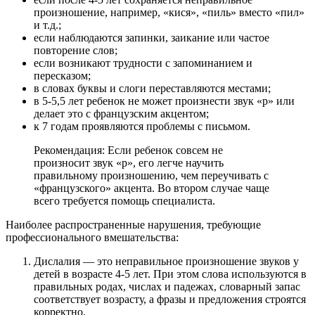
произношение, например, «кися», «пиль» вместо «пил»
и т.д.;
если наблюдаются запинки, заикание или частое
повторение слов;
если возникают трудности с запоминанием и
пересказом;
в словах буквы и слоги переставляются местами;
в 5-5,5 лет ребенок не может произнести звук «р» или
делает это с французским акцентом;
к 7 годам проявляются проблемы с письмом.
Рекомендация: Если ребенок совсем не
произносит звук «р», его легче научить
правильному произношению, чем переучивать с
«французского» акцента. Во втором случае чаще
всего требуется помощь специалиста.
Наиболее распространенные нарушения, требующие
профессионального вмешательства:
Дислалия — это неправильное произношение звуков у
детей в возрасте 4-5 лет. При этом слова используются в
правильных родах, числах и падежах, словарный запас
соответствует возрасту, а фразы и предложения строятся
корректно.