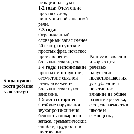
реакции на звуки.
1-2 года:
Отсутствие
простых слов,
понимания обращенной
речи.
2-3 года:
Ограниченный
словарный запас (менее
50 слов), отсутствие
простых фраз, нечеткое
произношение
Раннее выявление
большинства звуков.
и коррекция
3-4 года:
Непонимание
речевых
простых инструкций,
нарушений
отсутствие связной
предотвращает их
Когда нужно
речи, искажение
усугубление и
вести ребенка
большинства звуков,
негативное
к логопеду?
заикание.
влияние на общее
4-5 лет и старше:
развитие ребенка,
Стойкие нарушения
его успеваемость в
звукопроизношения,
школе и
бедность словарного
самооценку.
запаса, грамматические
ошибки, трудности в
построении