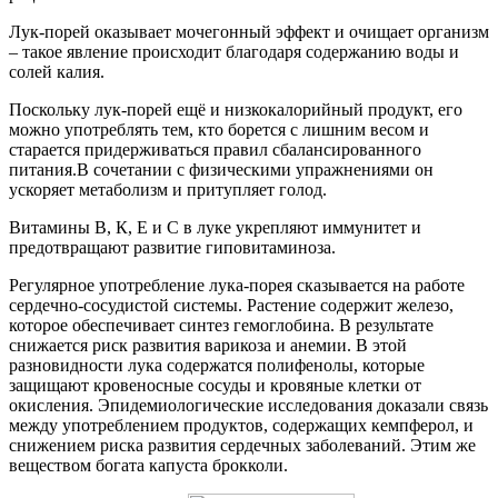
Лук-порей оказывает мочегонный эффект и очищает организм
‒ такое явление происходит благодаря содержанию воды и
солей калия.
Поскольку лук-порей ещё и низкокалорийный продукт, его
можно употреблять тем, кто борется с лишним весом и
старается придерживаться правил сбалансированного
питания.В сочетании с физическими упражнениями он
ускоряет метаболизм и притупляет голод.
Витамины В, К, Е и С в луке укрепляют иммунитет и
предотвращают развитие гиповитаминоза.
Регулярное употребление лука-порея сказывается на работе
сердечно-сосудистой системы. Растение содержит железо,
которое обеспечивает синтез гемоглобина. В результате
снижается риск развития варикоза и анемии. В этой
разновидности лука содержатся полифенолы, которые
защищают кровеносные сосуды и кровяные клетки от
окисления. Эпидемиологические исследования доказали связь
между употреблением продуктов, содержащих кемпферол, и
снижением риска развития сердечных заболеваний. Этим же
веществом богата капуста брокколи.