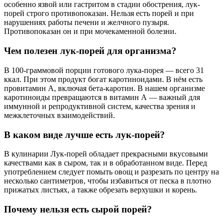
особенно язвой или гастритом в стадии обострения, лук-
порей строго противопоказан. Нельзя есть порей и при
нарушениях работы печени и желчного пузыря.
Противопоказан он и при мочекаменной болезни.
Чем полезен лук-порей для организма?
В 100-граммовой порции готового лука-порея — всего 31
ккал. При этом продукт богат каротиноидами. В нём есть
провитамин А, включая бета-каротин. В нашем организме
каротиноиды превращаются в витамин А — важный для
иммунной и репродуктивной систем, качества зрения и
межклеточных взаимодействий.
В каком виде лучше есть лук-порей?
В кулинарии Лук-порей обладает прекрасными вкусовыми
качествами как в сыром, так и в обработанном виде. Перед
употреблением следует помыть овощ и разрезать по центру на
несколько сантиметров, чтобы избавиться от песка в плотно
прижатых листьях, а также обрезать верхушки и корень.
Почему нельзя есть сырой порей?