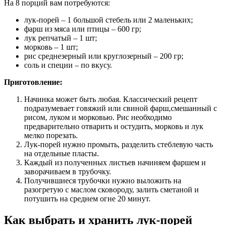
На 8 порций вам потребуются:
лук-порей ‒ 1 большой стебель или 2 маленьких;
фарш из мяса или птицы ‒ 600 гр;
лук репчатый ‒ 1 шт;
морковь ‒ 1 шт;
рис среднезерный или круглозерный ‒ 200 гр;
соль и специи ‒ по вкусу.
Приготовление:
Начинка может быть любая. Классический рецепт
подразумевает говяжий или свиной фарш,смешанный с
рисом, луком и морковью. Рис необходимо
предварительно отварить и остудить, морковь и лук
мелко порезать.
Лук-порей нужно промыть, разделить стеблевую часть
на отдельные пласты.
Каждый из полученных листьев начиняем фаршем и
заворачиваем в трубочку.
Получившиеся трубочки нужно выложить на
разогретую с маслом сковороду, залить сметаной и
потушить на среднем огне 20 минут.
Как выбрать и хранить лук-порей