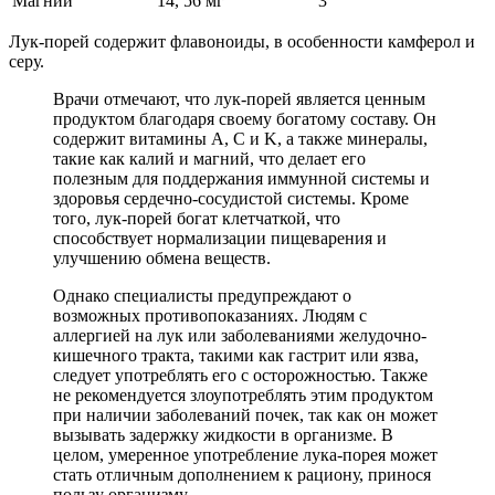
Магний
14, 56 мг
3
Лук-порей содержит флавоноиды, в особенности камферол и
серу.
Врачи отмечают, что лук-порей является ценным
продуктом благодаря своему богатому составу. Он
содержит витамины A, C и K, а также минералы,
такие как калий и магний, что делает его
полезным для поддержания иммунной системы и
здоровья сердечно-сосудистой системы. Кроме
того, лук-порей богат клетчаткой, что
способствует нормализации пищеварения и
улучшению обмена веществ.
Однако специалисты предупреждают о
возможных противопоказаниях. Людям с
аллергией на лук или заболеваниями желудочно-
кишечного тракта, такими как гастрит или язва,
следует употреблять его с осторожностью. Также
не рекомендуется злоупотреблять этим продуктом
при наличии заболеваний почек, так как он может
вызывать задержку жидкости в организме. В
целом, умеренное употребление лука-порея может
стать отличным дополнением к рациону, принося
пользу организму.