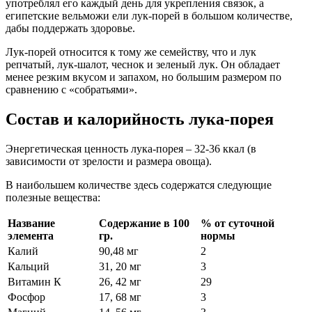
употреблял его каждый день для укрепления связок, а
египетские вельможи ели лук-порей в большом количестве,
дабы поддержать здоровье.
Лук-порей относится к тому же семейству, что и лук
репчатый, лук-шалот, чеснок и зеленый лук. Он обладает
менее резким вкусом и запахом, но большим размером по
сравнению с «собратьями».
Состав и калорийность лука-порея
Энергетическая ценность лука-порея ‒ 32-36 ккал (в
зависимости от зрелости и размера овоща).
В наибольшем количестве здесь содержатся следующие
полезные вещества:
Название
Содержание в 100
% от суточной
элемента
гр.
нормы
Калий
90,48 мг
2
Кальций
31, 20 мг
3
Витамин К
26, 42 мг
29
Фосфор
17, 68 мг
3