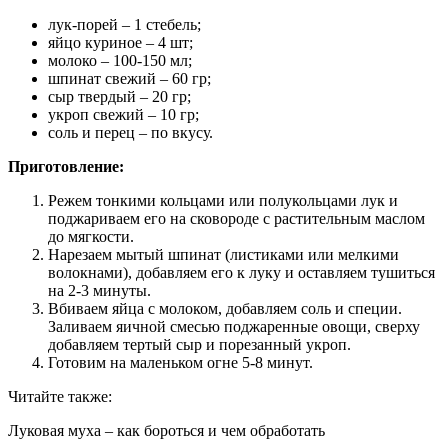
лук-порей ‒ 1 стебель;
яйцо куриное ‒ 4 шт;
молоко ‒ 100-150 мл;
шпинат свежий ‒ 60 гр;
сыр твердый ‒ 20 гр;
укроп свежий ‒ 10 гр;
соль и перец ‒ по вкусу.
Приготовление:
Режем тонкими кольцами или полукольцами лук и
поджариваем его на сковороде с растительным маслом
до мягкости.
Нарезаем мытый шпинат (листиками или мелкими
волокнами), добавляем его к луку и оставляем тушиться
на 2-3 минуты.
Вбиваем яйца с молоком, добавляем соль и специи.
Заливаем яичной смесью поджаренные овощи, сверху
добавляем тертый сыр и порезанный укроп.
Готовим на маленьком огне 5-8 минут.
Читайте также:
Луковая муха – как бороться и чем обработать