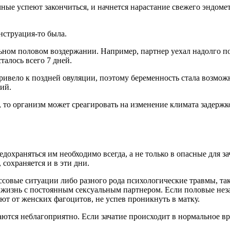
чные успеют закончиться, и начнется нарастание свежего эндоме
енструация-то была.
ном половом воздержании. Например, партнер уехал надолго по 
талось всего 7 дней.
ивело к поздней овуляции, поэтому беременность стала возмож
ий.
 то организм может среагировать на изменение климата задержкой
охраняться им необходимо всегда, а не только в опасные для зач
 сохраняется и в эти дни.
овые ситуации либо разного рода психологические травмы, таки
ая жизнь с постоянным сексуальным партнером. Если половые н
ют от женских фагоцитов, не успев проникнуть в матку.
аются неблагоприятно. Если зачатие происходит в нормальное вр