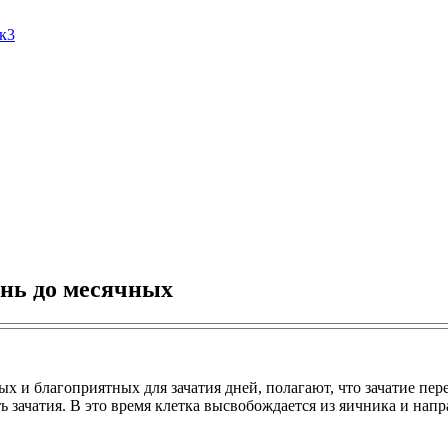
Ак3
ень до месячных
х и благоприятных для зачатия дней, полагают, что зачатие пе
 зачатия. В это время клетка высвобождается из яичника и напра