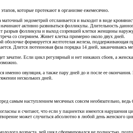
этапов, которые протекают в организме ежемесячно.
а маточный эндометрий отслаивается и выходит в виде кровяни
о начинают активно развиваться фолликулы. Длительность данно
дит разрыв фолликула и выход созревшей клетки женщины наружу.
треча со спермием. Живет клетка примерно около двух дней.
й оболочке формируется желтотелая железа, поддерживающая пр
ается. Длится лютеиновая фаза порядка 14 дней, заканчиваясь м
т зачатие. Если цикл регулярный и нет никаких сбоев, а женск
озможно.
я именно овуляция, а также пару дней до и после ее окончания.
тяжении нескольких дней.
еред самым наступлением месячных совсем необязательно, ведь 
согласны и считают, что если у пациентки имеются нарушения 
творение может случиться абсолютно в любой день женского цик
олодого возраста, чей цикл сформировался не полностью, поэто