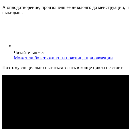
А оплодотворение, произошедшее незадолго до менструации, 
выкидыш.
Читайте также:
Может ли болеть живот и поясница при овуляции
Поэтому специально пытаться зачать в конце цикла не стоит.