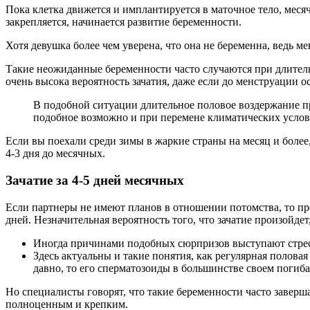
Пока клетка движется и имплантируется в маточное тело, меся
закрепляется, начинается развитие беременности.
Хотя девушка более чем уверена, что она не беременна, ведь м
Такие неожиданные беременности часто случаются при длитель
очень высока вероятность зачатия, даже если до менструации ос
В подобной ситуации длительное половое воздержание пр
подобное возможно и при перемене климатических услов
Если вы поехали среди зимы в жаркие страны на месяц и более,
4-3 дня до месячных.
Зачатие за 4-5 дней месячных
Если партнеры не имеют планов в отношении потомства, то пред
дней. Незначительная вероятность того, что зачатие произойдет,
Иногда причинами подобных сюрпризов выступают стресс
Здесь актуальны и такие понятия, как регулярная полов
давно, то его сперматозоиды в большинстве своем погиба
Но специалисты говорят, что такие беременности часто заверш
полноценным и крепким.