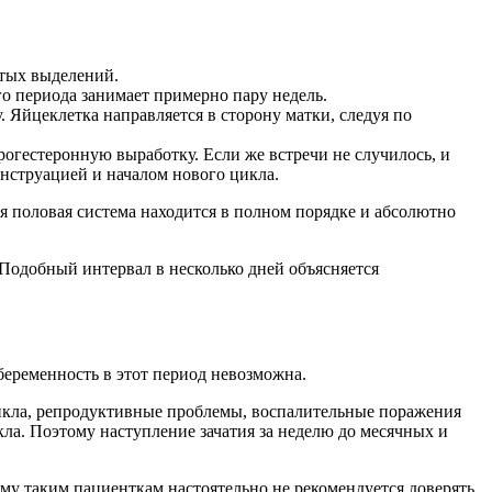
стых выделений.
го периода занимает примерно пару недель.
 Яйцеклетка направляется в сторону матки, следуя по
огестеронную выработку. Если же встречи не случилось, и
енструацией и началом нового цикла.
ая половая система находится в полном порядке и абсолютно
 Подобный интервал в несколько дней объясняется
беременность в этот период невозможна.
цикла, репродуктивные проблемы, воспалительные поражения
ла. Поэтому наступление зачатия за неделю до месячных и
му таким пациенткам настоятельно не рекомендуется доверять