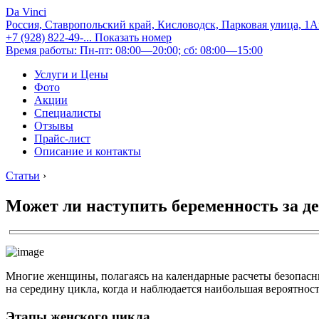
Da Vinci
Россия, Ставропольский край, Кисловодск, Парковая улица, 1
+7 (928) 822-49-...
Показать номер
Время работы: Пн-пт: 08:00—20:00; сб: 08:00—15:00
Услуги и Цены
Фото
Акции
Специалисты
Отзывы
Прайс-лист
Описание и контакты
Статьи
›
Может ли наступить беременность за д
Многие женщины, полагаясь на календарные расчеты безопасны
на середину цикла, когда и наблюдается наибольшая вероятность
Этапы женского цикла