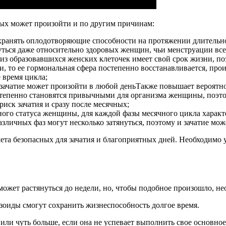
чных может произойти и по другим причинам:
ранять оплодотворяющие способности на протяжении длительног
уться даже относительно здоровых женщин, чьи менструации всег
 из образовавшихся женских клеточек имеет свой срок жизни, п
 то ее гормональная сфера постепенно восстанавливается, прои
 время цикла;
чатие может произойти в любой деньТакже повышает вероятност
епенно становятся привычными для организма женщины, поэтому
риск зачатия и сразу после месячных;
ьного статуса женщины, для каждой фазы месячного цикла харак
азличных фаз могут несколько затянуться, поэтому и зачатие мож
ета безопасных для зачатия и благоприятных дней. Необходимо 
может растянуться до недели, но, чтобы подобное произошло, н
озоиды смогут сохранить жизнеспособность долгое время.
или чуть больше, если она не успевает выполнить свое основное