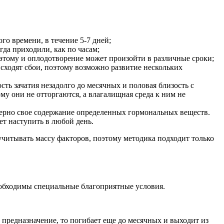
о времени, в течение 5-7 дней;
да приходили, как по часам;
оэтому и оплодотворение может произойти в различные сроки;
сходят сбои, поэтому возможно развитие нескольких
ь зачатия незадолго до месячных и половая близость с
 они не отторгаются, а влагалищная среда к ним не
терно свое содержание определенных гормональных веществ.
ет наступить в любой день.
учитывать массу факторов, поэтому методика подходит только
еобходимы специальные благоприятные условия.
 предназначение, то погибает еще до месячных и выходит из