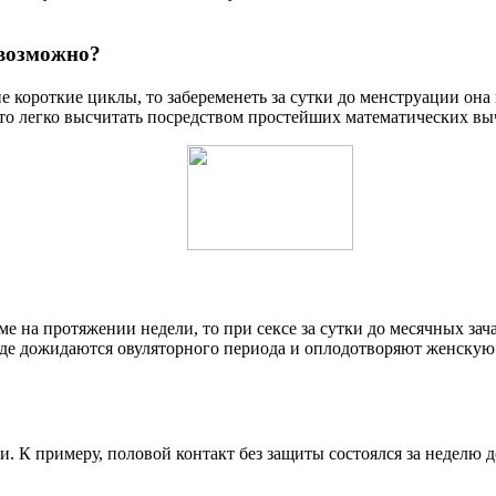
евозможно?
 короткие циклы, то забеременеть за сутки до менструации она
что легко высчитать посредством простейших математических в
 на протяжении недели, то при сексе за сутки до месячных зача
где дожидаются овуляторного периода и оплодотворяют женскую 
. К примеру, половой контакт без защиты состоялся за неделю