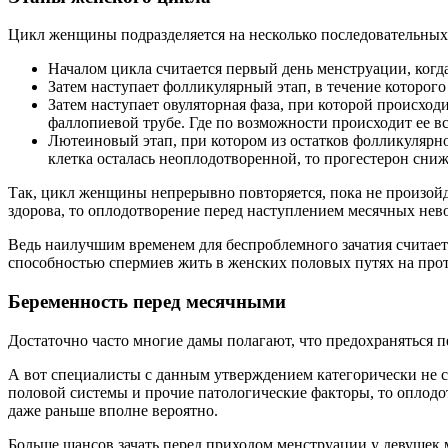
Цикл женщины подразделяется на несколько последовательных 
Началом цикла считается первый день менструации, когд
Затем наступает фолликулярный этап, в течение которог
Затем наступает овуляторная фаза, при которой происхо
фаллопиевой трубе. Где по возможности происходит ее вс
Лютеиновый этап, при котором из остатков фолликулярно
клетка осталась неоплодотворенной, то прогестерон сниж
Так, цикл женщины непрерывно повторяется, пока не произойде
здорова, то оплодотворение перед наступлением месячных нев
Ведь наилучшим временем для беспроблемного зачатия считаетс
способностью спермиев жить в женских половых путях на про
Беременность перед месячными
Достаточно часто многие дамы полагают, что предохраняться п
А вот специалисты с данным утверждением категорически не 
половой системы и прочие патологические факторы, то оплодо
даже раньше вполне вероятно.
Больше шансов зачать перед приходом менструации у девушек м