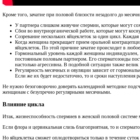
Кроме того, зачатие при половой близости незадолго до меся
У партнера слишком живучие спермии, которые могут сох
Сбои во внутриорганической работе, которые могут косн
Созревание нескольких яйцеклеток за один цикл. Каждая
Когда женщина прекращает прием оральной контрацепции,
яйцеклеток. По этой причине зачатие происходит в любое
Гормональный уровень каждой женщины индивидуален, за
постоянным половым партнером. Его сперматозоиды пост
настолько агрессивна. В подобной ситуации также велик 
Регулярность месячных и овуляции зависит от гормонал
Если же их будет недостаточно, то и сроки наступления р
Не нужно безоговорочно доверять календарной методике подсч
женщинам с безупречно регулярными месячными.
Влияние цикла
Итак, жизнеспособность спермиев в женской половой системе 
Если флора и цервикальная слизь благоприятная, то и спермат
Но яйцеклетка сможет оплодотвориться только в течение суток 