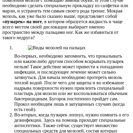
появления мозоли с помощью замены обуви. В этом случае
необходимо сделать специальную прокладку из салфетки или
марли, и устранить тем самым своего рода трение. Мокрая
мозоль, как уже было сказано выше, представляет собой
«пузырек» на ноге
, в котором образуется жидкость и чаще
всего местом своей дислокации выбирает именно
пространство между пальцами ног. Как же избавиться от
такого недруга?
Во-первых, необходимо запомнить, что прокалывать
или каким-либо другим способом вскрывать пузырек
нельзя! Такое действие может привести к попаданию
инфекции, и последующее лечение может сильно
затянуться. Для начала необходимо протереть мозоль
теплой водой. После чего для защиты и во избежание
надрыва поверхности нужно приклеить специальный
пластырь для мозоли или же воспользоваться обычным
бактерицидным. Бугорок постепенно пройдет сам.
Прокол необходим лишь в запущенных случаях (когда
есть гной).
Во-вторых, когда пузырек лопнул, нужно помнить о его
дезинфекции. Здесь на помощь приходят специальные
антисептики. Также сейчас существует множество
специальных средств для мозолей, состав которых