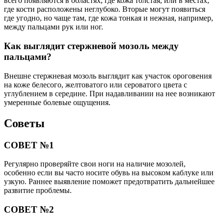
всего появляются в областях, где кожа толстая, или в местах,
где кости расположены неглубоко. Вторые могут появиться
где угодно, но чаще там, где кожа тонкая и нежная, например,
между пальцами рук или ног.
Как выглядит стержневой мозоль между
пальцами?
Внешне стержневая мозоль выглядит как участок ороговения
на коже белесого, желтоватого или сероватого цвета с
углублением в середине. При надавливании на нее возникают
умеренные болевые ощущения.
Советы
СОВЕТ №1
Регулярно проверяйте свои ноги на наличие мозолей,
особенно если вы часто носите обувь на высоком каблуке или
узкую. Раннее выявление поможет предотвратить дальнейшее
развитие проблемы.
СОВЕТ №2