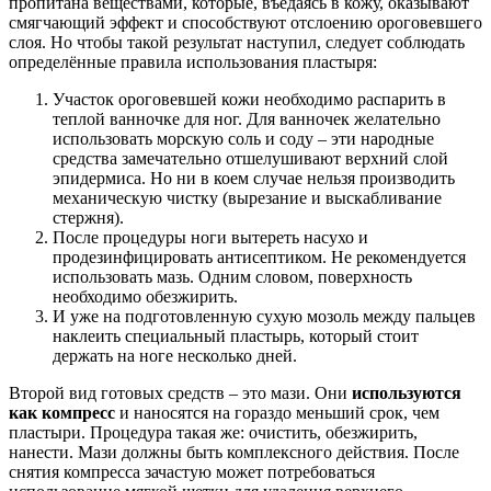
пропитана веществами, которые, въедаясь в кожу, оказывают
смягчающий эффект и способствуют отслоению ороговевшего
слоя. Но чтобы такой результат наступил, следует соблюдать
определённые правила использования пластыря:
Участок ороговевшей кожи необходимо распарить в
теплой ванночке для ног. Для ванночек желательно
использовать морскую соль и соду – эти народные
средства замечательно отшелушивают верхний слой
эпидермиса. Но ни в коем случае нельзя производить
механическую чистку (вырезание и выскабливание
стержня).
После процедуры ноги вытереть насухо и
продезинфицировать антисептиком. Не рекомендуется
использовать мазь. Одним словом, поверхность
необходимо обезжирить.
И уже на подготовленную сухую мозоль между пальцев
наклеить специальный пластырь, который стоит
держать на ноге несколько дней.
Второй вид готовых средств – это мази. Они
используются
как компресс
и наносятся на гораздо меньший срок, чем
пластыри. Процедура такая же: очистить, обезжирить,
нанести. Мази должны быть комплексного действия. После
снятия компресса зачастую может потребоваться