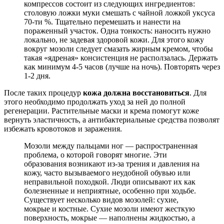
компрессов состоит из следующих ингредиентов:
столовую ложки муки смешать с чайной ложкой уксуса
70-ти %. Тщательно перемешать и нанести на
пораженный участок. Одна тонкость: наносить нужно
локально, не задевая здоровой кожи. Для этого кожу
вокруг мозоли следует смазать жирным кремом, чтобы
такая «ядреная» консистенция не расползалась. Держать
как минимум 4-5 часов (лучше на ночь). Повторять через
1-2 дня.
После таких процедур
кожа должна восстановиться
. Для
этого необходимо продолжать уход за ней до полной
регенерации. Растительные маски и крема помогут коже
вернуть эластичность, а антибактериальные средства позволят
избежать кровотоков и заражения.
Мозоли между пальцами ног — распространенная
проблема, о которой говорят многие. Эти
образования возникают из-за трения и давления на
кожу, часто вызываемого неудобной обувью или
неправильной походкой. Люди описывают их как
болезненные и неприятные, особенно при ходьбе.
Существует несколько видов мозолей: сухие,
мокрые и костные. Сухие мозоли имеют жесткую
поверхность, мокрые — наполнены жидкостью, а