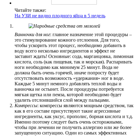
Читайте также:
На УЗИ не видно плодного яйца в 5 недель
Ванночки для ног
: главное назначение этой процедуры –
это стимулирование кожного отслоения. Для того,
чтобы ускорить этот процесс, необходимо добавить в
воду всего несколько ингредиентов и эффект не
заставит ждать! Основные: сода, марганцовка, лимонная
кислота, соль (как пищевая, так и морская). Распаривать
ноги необходимо как минимум 25 минут. Вода не
должна быть очень горячей, иначе попросту будет
отсутствовать возможность «удержания» ног в воде.
Каждые 5 минут немного добавлять теплой воды и
ванночка не остынет. После процедуры потребуется
мягкая щетка или пемза, которой необходимо будет
удалить отслоившийся слой между пальцами.
Компрессы
: компрессы являются мощным средством, так
как в его составе присутствуют такие агрессивные
ингредиенты, как уксус, прополис, борная кислота и т.д.
Именно поэтому следует быть очень осторожными,
чтобы при лечении не получить аллергию или же более
запущенную ситуацию. Один из самых эффективных