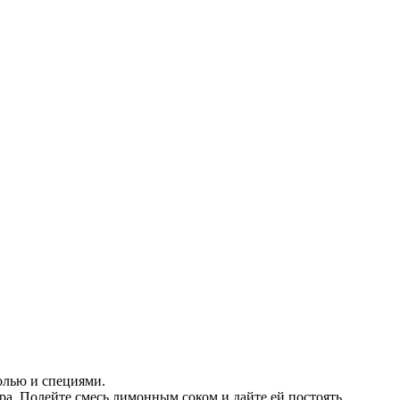
олью и специями.
а. Полейте смесь лимонным соком и дайте ей постоять.