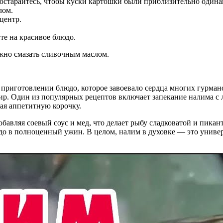
остарайтесь, чтобы куски картошки были приблизительно одинак
лом.
центр.
те на красивое блюдо.
жно смазать сливочным маслом.
в приготовлении блюдо, которое завоевало сердца многих гурман
ир. Один из популярных рецептов включает запекание налима с л
вая аппетитную корочку.
авляя соевый соус и мед, что делает рыбу сладковатой и пикант
о в полноценный ужин. В целом, налим в духовке — это универ