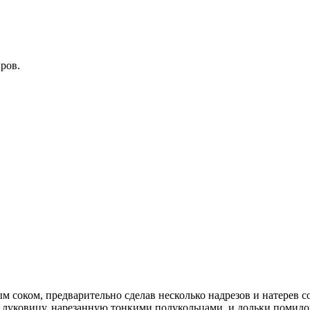
ров.
оком, предварительно сделав несколько надрезов и натерев с
луковицу, нарезанную тонкими полукольцами, и дольки помидор