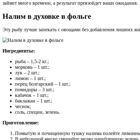
займет много времени, а результат превзойдет ваши ожидания.
Налим в духовке в фольге
Эту рыбу лучше запекать с овощами без добавления лишних жи
Ингредиенты:
рыба – 1,5-2 кг.;
морковь – 1 шт.;
лук – 2 шт.;
лимон – 1 шт.;
перец болгарский – 1 шт.;
помидоры – 3 шт.;
кабачок – 1 шт.;
баклажан – 1 шт.;
чеснок;
соль, специи, зелень.
Приготовление:
Помытую и почищенную тушку налима полейте лимонным с
В небольшой миске смешайте мелко нарубленную зелень, 