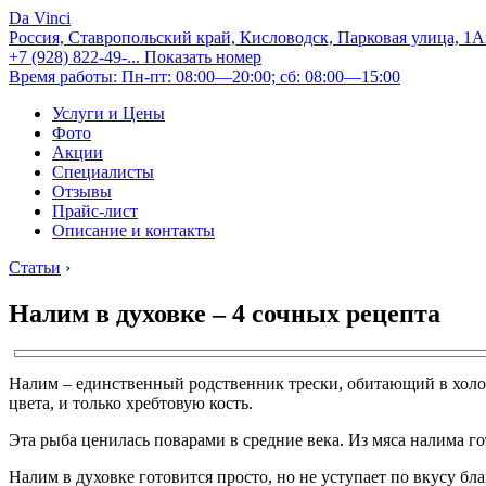
Da Vinci
Россия, Ставропольский край, Кисловодск, Парковая улица, 1
+7 (928) 822-49-...
Показать номер
Время работы: Пн-пт: 08:00—20:00; сб: 08:00—15:00
Услуги и Цены
Фото
Акции
Специалисты
Отзывы
Прайс-лист
Описание и контакты
Статьи
›
Налим в духовке – 4 сочных рецепта
Налим – единственный родственник трески, обитающий в холод
цвета, и только хребтовую кость.
Эта рыба ценилась поварами в средние века. Из мяса налима г
Налим в духовке готовится просто, но не уступает по вкусу б