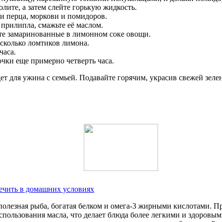
лите, а затем слейте горькую жидкость.
и перца, моркови и помидоров.
 прилипла, смажьте её маслом.
е замаринованные в лимонном соке овощи.
есколько ломтиков лимона.
часа.
очки еще примерно четверть часа.
 для ужина с семьей. Подавайте горячим, украсив свежей зеле
лечить в домашних условиях
и полезная рыба, богатая белком и омега-3 жирными кислотами. П
использования масла, что делает блюда более легкими и здоров