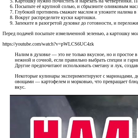
Картошку нужно почистить и нарезать на четвертинки. П
Посыпьте её крупной солью, и сбрызните оливковым мас
Глубокий противень смажьте маслом и уложите налима в 
Вокруг распределите куски картошки.
Запеките в разогретой духовке до готовности, и переложи
Перед подачей посыпьте измельченной зеленью, а картошку мо
https://youtube.com/watch?v=pWLCS6UC4zk
Налим в духовке — это не только вкусное, но и простое 
нежной и сочной, если правильно выбрать специи и гарн
Другие предпочитают использовать сметану и лук, созда
Некоторые кулинары экспериментируют с маринадами, доб
овощами — картофелем и морковью, что превращает блюд
вкус.