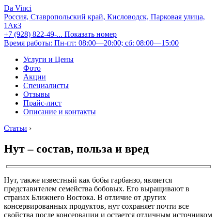
Da Vinci
Россия, Ставропольский край, Кисловодск, Парковая улица,
1Ак3
+7 (928) 822-49-...
Показать номер
Время работы: Пн-пт: 08:00—20:00; сб: 08:00—15:00
Услуги и Цены
Фото
Акции
Специалисты
Отзывы
Прайс-лист
Описание и контакты
Статьи
›
Нут – состав, польза и вред
Нут, также известный как бобы гарбанзо, является
представителем семейства бобовых. Его выращивают в
странах Ближнего Востока. В отличие от других
консервированных продуктов, нут сохраняет почти все
свойства после консервации и остается отличным источником