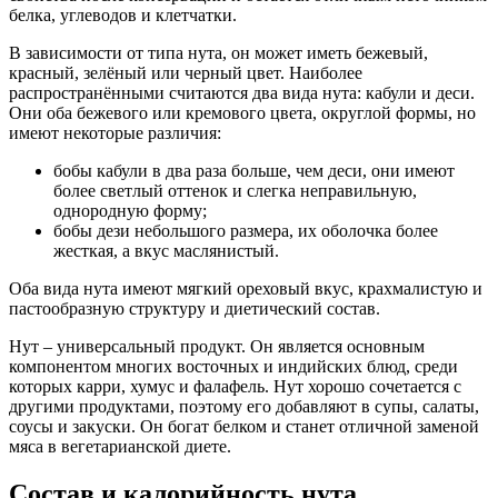
белка, углеводов и клетчатки.
В зависимости от типа нута, он может иметь бежевый,
красный, зелёный или черный цвет. Наиболее
распространёнными считаются два вида нута: кабули и деси.
Они оба бежевого или кремового цвета, округлой формы, но
имеют некоторые различия:
бобы кабули в два раза больше, чем деси, они имеют
более светлый оттенок и слегка неправильную,
однородную форму;
бобы дези небольшого размера, их оболочка более
жесткая, а вкус маслянистый.
Оба вида нута имеют мягкий ореховый вкус, крахмалистую и
пастообразную структуру и диетический состав.
Нут – универсальный продукт. Он является основным
компонентом многих восточных и индийских блюд, среди
которых карри, хумус и фалафель. Нут хорошо сочетается с
другими продуктами, поэтому его добавляют в супы, салаты,
соусы и закуски. Он богат белком и станет отличной заменой
мяса в вегетарианской диете.
Состав и калорийность нута