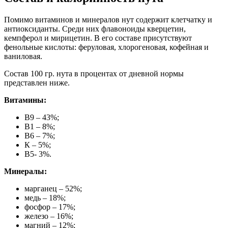
Помимо витаминов и минералов нут содержит клетчатку и
антиоксиданты. Среди них флавоноиды кверцетин,
кемпферол и мирицетин. В его составе присутствуют
фенольные кислоты: феруловая, хлорогеновая, кофейная и
ваниловая.
Состав 100 гр. нута в процентах от дневной нормы
представлен ниже.
Витамины:
В9 – 43%;
В1 – 8%;
В6 – 7%;
К – 5%;
В5- 3%.
Минералы:
марганец – 52%;
медь – 18%;
фосфор – 17%;
железо – 16%;
магний – 12%;