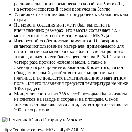
расположена копия космического корабля «Восток-1»,
на котором советский герой вернулся на Землю.
Установка памятника была приурочена к Олимпийским
играм.
На момент создания монумент был выполнен в
впечатляющих размерах, его высота составляет 42,5
метра, что делает его заметным даже с МКАДа.
Интересной особенностью памятника Ю. Гагарину
является использование материала, применяемого для
изготовления космических кораблей – сверхпрочного
титана, а именно его блестящего сплава ВТ5Л. Титан в
четыре раза прочнее железа и меди, а также в
двенадцать раз прочнее алюминия. Кроме того, титан
обладает высокой устойчивостью к коррозии, как
платина, и не поддается намагничиванию в магнитном
поле. Для его плавления требуется температура не ниже
1668 градусов.
Монумент состоит из 238 частей, которые были отлиты
из слитков на заводе и собраны на площади. Самой
тяжелой деталью является лицо, вес которого составляет
300 килограммов.
https://youtube.com/watch?v=biIy4SZOhjY