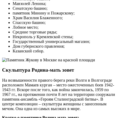
Мавзолей Ленина;
Сенатскую башню;
памятник Минину и Пожарскому;
Храм Василия Блаженного;
Спасскую башню;
Лобное место;
Средние торговые ряды;
Некрополь у Кремлевской стены;
Государственный универсальный магазин;
Дом губернского правления;
Казанский собор.
Скульптура Родина-мать зовет
На возвышенности правого берега реки Волги в Волгограде
расположен Мамаев курган – место ожесточенных боев 1942-
1943 гг. Вскоре после того, как война закончилась, 1959 по
1967 гг., на протяжении почти 8 лет на территории сооружали
памятник-ансамбль «Героям Сталинградской битвы». В
центре композиции – скульптура женщины с занесенным
мечом. Она одна из самых высоких в мире.
Кратко о памятнике Р
одина-мать зовет: