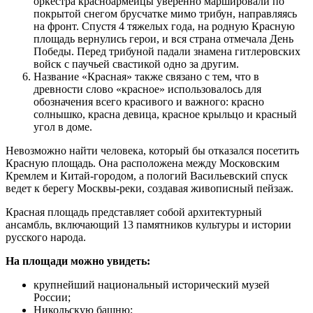
оркестра красноармейцы уверенно маршировали по
покрытой снегом брусчатке мимо трибун, направляясь
на фронт. Спустя 4 тяжелых года, на родную Красную
площадь вернулись герои, и вся страна отмечала День
Победы. Перед трибуной падали знамена гитлеровских
войск с паучьей свастикой одно за другим.
Название «Красная» также связано с тем, что в
древности слово «красное» использовалось для
обозначения всего красивого и важного: красно
солнышко, красна девица, красное крыльцо и красный
угол в доме.
Невозможно найти человека, который бы отказался посетить
Красную площадь. Она расположена между Московским
Кремлем и Китай-городом, а пологий Васильевский спуск
ведет к берегу Москвы-реки, создавая живописный пейзаж.
Красная площадь представляет собой архитектурный
ансамбль, включающий 13 памятников культуры и истории
русского народа.
На площади можно увидеть:
крупнейший национальный исторический музей
России;
Никольскую башню;