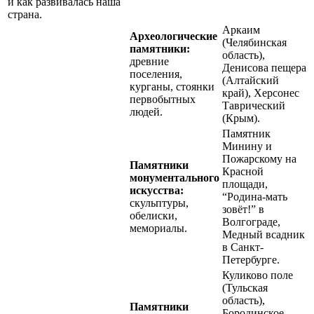
и как развивалась наша
страна.
Аркаим
Археологические
(Челябинская
памятники:
область),
древние
Денисова пещера
поселения,
(Алтайский
курганы, стоянки
край), Херсонес
первобытных
Таврический
людей.
(Крым).
Памятник
Минину и
Пожарскому на
Памятники
Красной
монументального
площади,
искусства:
“Родина-мать
скульптуры,
зовёт!” в
обелиски,
Волгограде,
мемориалы.
Медный всадник
в Санкт-
Петербурге.
Куликово поле
(Тульская
область),
Памятники
Бородинское