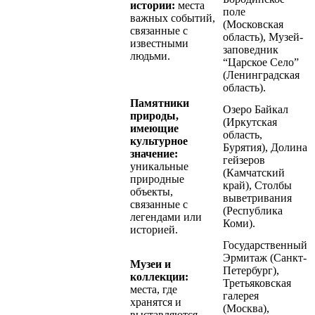
истории:
места
поле
важных событий,
(Московская
связанные с
область), Музей-
известными
заповедник
людьми.
“Царское Село”
(Ленинградская
область).
Памятники
Озеро Байкал
природы,
(Иркутская
имеющие
область,
культурное
Бурятия), Долина
значение:
гейзеров
уникальные
(Камчатский
природные
край), Столбы
объекты,
выветривания
связанные с
(Республика
легендами или
Коми).
историей.
Государственный
Эрмитаж (Санкт-
Музеи и
Петербург),
коллекции:
Третьяковская
места, где
галерея
хранятся и
(Москва),
выставляются