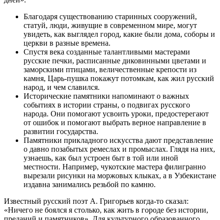
Благодаря существованию старинных сооружений,
статуй, люди, живущие в современном мире, могут
увидеть, как выглядел город, какие были дома, соборы и
церкви в разные времена.
Спустя века созданные талантливыми мастерами
русские печки, расписанные диковинными цветами и
заморскими птицами, величественные крепости из
камня, Царь-пушка покажут потомкам, как жил русский
народ, и чем славился.
Исторические памятники напоминают о важных
событиях в истории страны, о подвигах русского
народа. Они помогают усвоить уроки, предостерегают
от ошибок и помогают выбрать верное направление в
развитии государства.
Памятники прикладного искусства дают представление
о давно позабытых ремеслах и промыслах. Глядя на них,
узнаешь, как был устроен быт в той или иной
местности. Например, чукотские мастера филигранно
вырезали рисунки на моржовых клыках, а в Узбекистане
издавна занимались резьбой по камню.
Известный русский поэт А. Григорьев когда-то сказал:
«Ничего не боялся я столько, как жить в городе без истории,
преданий и памятников». Для культурного образованного