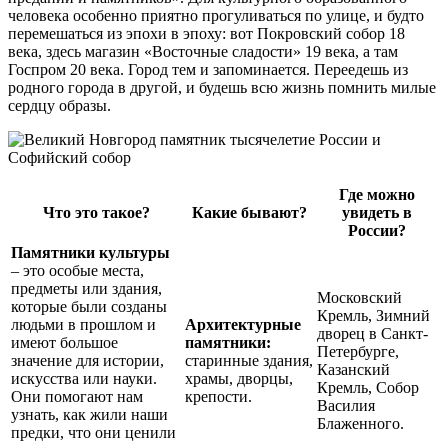
человека особенно приятно прогуливаться по улице, и будто
перемешаться из эпохи в эпоху: вот Покровский собор 18
века, здесь магазин «Восточные сладости» 19 века, а там
Госпром 20 века. Город тем и запоминается. Переедешь из
родного города в другой, и будешь всю жизнь помнить милые
сердцу образы.
Где можно
Что это такое?
Какие бывают?
увидеть в
России?
Памятники культуры
– это особые места,
предметы или здания,
Московский
которые были созданы
Кремль, Зимний
людьми в прошлом и
Архитектурные
дворец в Санкт-
имеют большое
памятники:
Петербурге,
значение для истории,
старинные здания,
Казанский
искусства или науки.
храмы, дворцы,
Кремль, Собор
Они помогают нам
крепости.
Василия
узнать, как жили наши
Блаженного.
предки, что они ценили