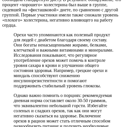
процент «хорошего» холестерина был выше в группе,
сидевшей на «фисташковой» диете, по сравнению с другой
группой. Первые участники имели также снижали уровень
«плохого» холестерина, негативно влияющего на работу
сердца.
Орехи часто упоминаются как полезный продукт
для людей с диабетом благодаря своему составу.
Они богаты ненасыщенными жирами, белками,
клетчаткой и важными витаминами и минералами.
Исследования показывают, что регулярное
употребление орехов может помочь в контроле
уровня сахара в крови и улучшении общего
состояния здоровья. Например, грецкие орехи и
миндаль способствуют снижению
инсулинорезистентности и помогают
поддерживать стабильный уровень глюкозы.
Однако важно помнить о порциях: рекомендуемая
дневная норма составляет около 30-50 граммов,
что эквивалентно небольшой горсти. Избегайте
соленых и сладких орехов, так как они могут
негативно сказаться на здоровье. Включение
орехов в рацион может стать отличным способом
разнообразить питание и получить необходимые