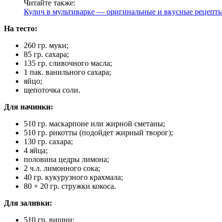
Читайте также:
Кулич в мультиварке — оригинальные и вкусные рецепт
На тесто:
260 гр. муки;
85 гр. сахара;
135 гр. сливочного масла;
1 пак. ванильного сахара;
яйцо;
щепоточка соли.
Для начинки:
510 гр. маскарпоне или жирной сметаны;
510 гр. рикотты (подойдет жирный творог);
130 гр. сахара;
4 яйца;
половина цедры лимона;
2 ч.л. лимонного сока;
40 гр. кукурузного крахмала;
80 + 20 гр. стружки кокоса.
Для заливки:
510 гр. вишни;