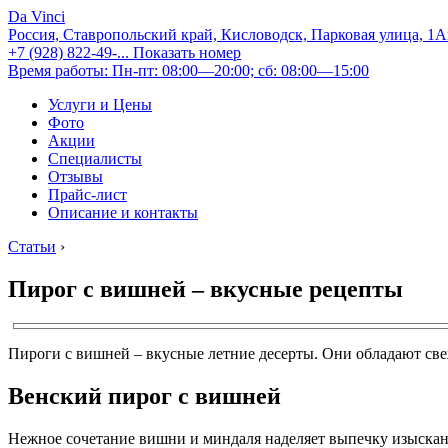
Da Vinci
Россия, Ставропольский край, Кисловодск, Парковая улица, 1
+7 (928) 822-49-...
Показать номер
Время работы: Пн-пт: 08:00—20:00; сб: 08:00—15:00
Услуги и Цены
Фото
Акции
Специалисты
Отзывы
Прайс-лист
Описание и контакты
Статьи
›
Пирог с вишней – вкусные рецепты
Пироги с вишней – вкусные летние десерты. Они обладают свеж
Венский пирог с вишней
Нежное сочетание вишни и миндаля наделяет выпечку изысканн