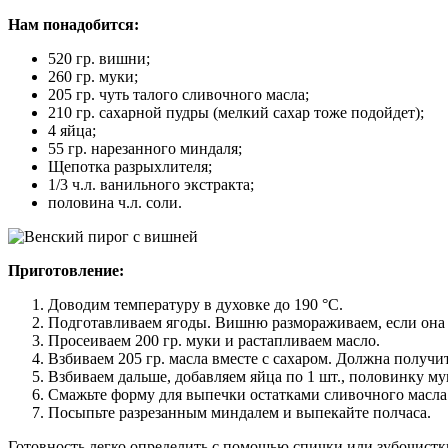
Нам понадобится:
520 гр. вишни;
260 гр. муки;
205 гр. чуть талого сливочного масла;
210 гр. сахарной пудры (мелкий сахар тоже подойдет);
4 яйца;
55 гр. нарезанного миндаля;
Щепотка разрыхлителя;
1/3 ч.л. ванильного экстракта;
половина ч.л. соли.
Приготовление:
Доводим температуру в духовке до 190 °С.
Подготавливаем ягоды. Вишню размораживаем, если она 
Просеиваем 200 гр. муки и растапливаем масло.
Взбиваем 205 гр. масла вместе с сахаром. Должна получи
Взбиваем дальше, добавляем яйца по 1 шт., половинку му
Смажьте форму для выпечки остатками сливочного масла 
Посыпьте разрезанным миндалем и выпекайте полчаса.
Готовность легко определить с помощью спички или зубочистки.