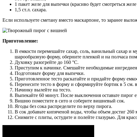
1 пакет желе для выпечки (красиво будет смотреться желе
1,5 ст.л. сахара.
Если используете сметану вместо маскарпоне, то заранее выложи
Приготовление:
В емкости перемешайте сахар, соль, ванильный сахар и му
шарообразную форму, оберните пленкой и на полчаса пом
Духовку разогрейте до 160 °С.
Приступим к начинке. Смешайте необходимые ингредиенты
Подготовьте форму для выпечки.
Приготовленное тесто раскатайте и придайте форму емко
Перенесите тесто в форму и сформируйте бортик в 5 см. 
Начинку вылейте на тесто.
Выпекайте 60 минут. После выключения оставьте пирог е
Вишню поместите в сито и соберите вишневый сок.
Ягоды без сока распределите по верху пирога.
В сок добавьте кипяченой воды, чтобы объем достиг 260
Снимите с плиты, остудите и полейте глазурью. Для крас