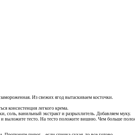
замороженная. Из свежих ягод вытаскиваем косточки.
ться консистенция легкого крема.
ки, соль, ванильный экстракт и разрыхлитель. Добавляем муку.
и выложите тесто. На тесто положите вишню. Чем больше положи
 Проткните пирог – если спичка сухая, то все готово.