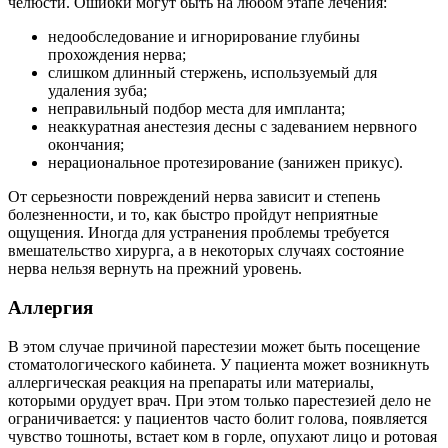
челюсти. Ошибки могут быть на любом этапе лечения:
недообследование и игнорирование глубины
прохождения нерва;
слишком длинный стержень, используемый для
удаления зуба;
неправильный подбор места для импланта;
неаккуратная анестезия десны с задеванием нервного
окончания;
нерациональное протезирование (занижен прикус).
От серьезности повреждений нерва зависит и степень
болезненности, и то, как быстро пройдут неприятные
ощущения. Иногда для устранения проблемы требуется
вмешательство хирурга, а в некоторых случаях состояние
нерва нельзя вернуть на прежний уровень.
Аллергия
В этом случае причиной парестезии может быть посещение
стоматологического кабинета. У пациента может возникнуть
аллергическая реакция на препараты или материалы,
которыми орудует врач. При этом только парестезией дело не
ограничивается: у пациентов часто болит голова, появляется
чувство тошноты, встает ком в горле, опухают лицо и ротовая