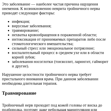
Это заболевание — наиболее частая причина ощущения
онемения. К возникновению неврита тройничного нерва
приводят следующие факторы:
инфекция;
вирусные заболевания;
травмирование;
нехватка кровообращения в пораженной области;
интоксикация от принимаемых препаратов либо после
стоматологического вмешательства;
сильный стресс или эмоциональное потрясение;
воспалительный процесс в среднем ухе или в области
корней зубов;
заболевания носоглотки (тонзиллит, ларингит, гайморит
и другие).
Нарушение целостности тройничного нерва требует
пристального внимания врача. При данном заболевании
необходима длительная терапия.
Травмирование
Тройничный нерв проходит под кожей головы от виска до
подбородка, поэтому даже небольшая манипуляция или