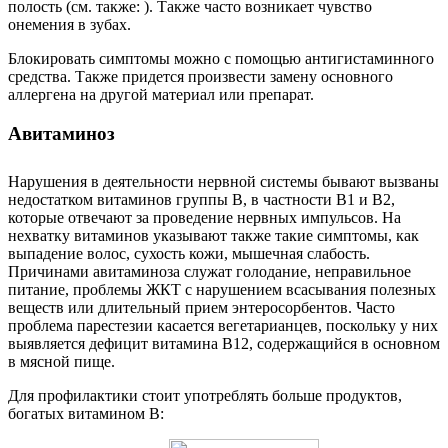
полость (см. также: ). Также часто возникает чувство
онемения в зубах.
Блокировать симптомы можно с помощью антигистаминного
средства. Также придется произвести замену основного
аллергена на другой материал или препарат.
Авитаминоз
Нарушения в деятельности нервной системы бывают вызваны
недостатком витаминов группы В, в частности В1 и В2,
которые отвечают за проведение нервных импульсов. На
нехватку витаминов указывают также такие симптомы, как
выпадение волос, сухость кожи, мышечная слабость.
Причинами авитаминоза служат голодание, неправильное
питание, проблемы ЖКТ с нарушением всасывания полезных
веществ или длительный прием энтеросорбентов. Часто
проблема парестезии касается вегетарианцев, поскольку у них
выявляется дефицит витамина В12, содержащийся в основном
в мясной пище.
Для профилактики стоит употреблять больше продуктов,
богатых витамином В: