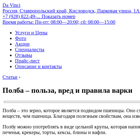
Da Vinci
Россия, Ставропольский край, Кисловодск, Парковая улица, 1
+7 (928) 822-49-...
Показать номер
Время работы: Пн-пт: 08:00—20:00; сб: 08:00—15:00
Услуги и Цены
Фото
Акции
Специалисты
Отзывы
Прайс-лист
Описание и контакты
Статьи
›
Полба – польза, вред и правила варки
Полба – это зерно, которое является подвидом пшеницы. Оно с
веществ, чем пшеница. Благодаря полезным свойствам, она изве
Полбу можно употреблять в виде цельной крупы, которая напом
печенья, крекеры, торты, кексы, блины и вафли.