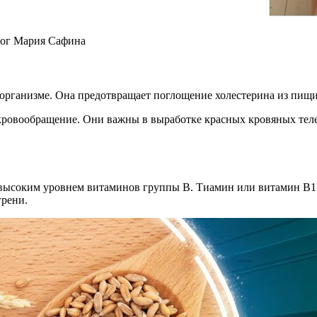
лог Мария Сафина
 организме. Она предотвращает поглощение холестерина из пищи
ровообращение. Они важны в выработке красных кровяных теле
я высоким уровнем витаминов группы В. Тиамин или витамин В1 
грени.