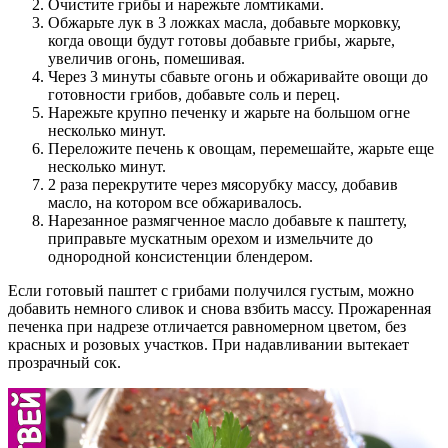
Очистите грибы и нарежьте ломтиками.
Обжарьте лук в 3 ложках масла, добавьте морковку,
когда овощи будут готовы добавьте грибы, жарьте,
увеличив огонь, помешивая.
Через 3 минуты сбавьте огонь и обжаривайте овощи до
готовности грибов, добавьте соль и перец.
Нарежьте крупно печенку и жарьте на большом огне
несколько минут.
Переложите печень к овощам, перемешайте, жарьте еще
несколько минут.
2 раза перекрутите через мясорубку массу, добавив
масло, на котором все обжаривалось.
Нарезанное размягченное масло добавьте к паштету,
приправьте мускатным орехом и измельчите до
однородной консистенции блендером.
Если готовый паштет с грибами получился густым, можно
добавить немного сливок и снова взбить массу. Прожаренная
печенка при надрезе отличается равномерном цветом, без
красных и розовых участков. При надавливании вытекает
прозрачный сок.