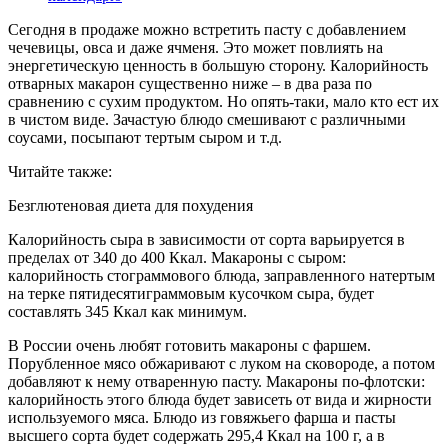
Сегодня в продаже можно встретить пасту с добавлением
чечевицы, овса и даже ячменя. Это может повлиять на
энергетическую ценность в большую сторону. Калорийность
отварных макарон существенно ниже – в два раза по
сравнению с сухим продуктом. Но опять-таки, мало кто ест их
в чистом виде. Зачастую блюдо смешивают с различными
соусами, посыпают тертым сыром и т.д.
Читайте также:
Безглютеновая диета для похудения
Калорийность сыра в зависимости от сорта варьируется в
пределах от 340 до 400 Ккал. Макароны с сыром:
калорийность стограммового блюда, заправленного натертым
на терке пятидесятиграммовым кусочком сыра, будет
составлять 345 Ккал как минимум.
В России очень любят готовить макароны с фаршем.
Порубленное мясо обжаривают с луком на сковороде, а потом
добавляют к нему отваренную пасту. Макароны по-флотски:
калорийность этого блюда будет зависеть от вида и жирности
используемого мяса. Блюдо из говяжьего фарша и пасты
высшего сорта будет содержать 295,4 Ккал на 100 г, а в