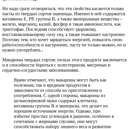
Но надо сразу оговориться, что эти свойства касаются только
пасты из твердых сортов пшеницы. Именно в ней содержатся
витамины Е, РР, группы В, а также минеральные вещества –
железо, марганец, калий, фосфор и такая аминокислота, как
триптофан. Последняя способствует здоровому,
восстанавливающему силу сну, а также повышает настроение.
Поэтому тем, кто хочет зарядиться энергией, повысить свою
работоспособность и настроение, пасту не только можно, но и
нужно употреблять
.
Макароны твердых сортов: польза этого продукта заключается
и в способности бороться с холестерином, мигренью и
сердечно-сосудистыми заболеваниями.
Врачи отмечают, что макароны могут быть как
полезным, так и вредным продуктом в
зависимости от способа их приготовления и
употребления. С одной стороны, макароны из
цельнозерновой муки содержат клетчатку,
витамины группы B и минералы, что делает их
хорошим источником энергии. Однако, при
избытке простых углеводов в рационе, особенно в
сочетании с жирными соусами, они могут
способствовать набору лишнего веса и развитию